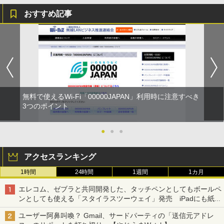
おすすめ記事
無料で使えるWi-Fi「00000JAPAN」利用時に注意すべき
3つのポイント
●
●
●
アクセスランキング
1時間
24時間
1週間
1カ月
エレコム、ゼブラと共同開発した、タッチペンとしてもボールペ
ンとしても使える「スタイラスツーウェイ」発売 iPadにも紙に
も、持ち替えずに書き込める
ユーザー阿鼻叫喚？ Gmail、サードパーティの「送信元アドレ