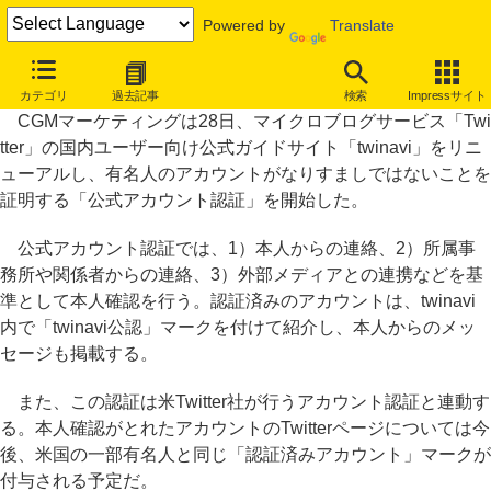
Powered by
Translate
Twitter有名人アカウントの認証開始、twinaviリニューアルで
カテゴリ
過去記事
検索
Impressサイト
CGMマーケティングは28日、マイクロブログサービス「Twi
tter」の国内ユーザー向け公式ガイドサイト「twinavi」をリニ
ューアルし、有名人のアカウントがなりすましではないことを
証明する「公式アカウント認証」を開始した。
公式アカウント認証では、1）本人からの連絡、2）所属事
務所や関係者からの連絡、3）外部メディアとの連携などを基
準として本人確認を行う。認証済みのアカウントは、twinavi
内で「twinavi公認」マークを付けて紹介し、本人からのメッ
セージも掲載する。
また、この認証は米Twitter社が行うアカウント認証と連動す
る。本人確認がとれたアカウントのTwitterページについては今
後、米国の一部有名人と同じ「認証済みアカウント」マークが
付与される予定だ。