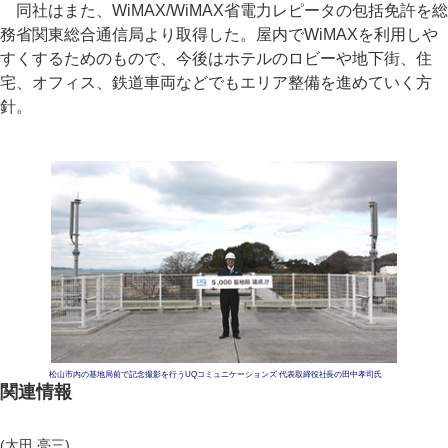
同社はまた、WiMAX/WiMAX省電力レピータの包括免許を総
務省関東総合通信局より取得した。屋内でWiMAXを利用しや
すくするためのもので、今後はホテルのロビーや地下街、住
宅、オフィス、鉄道車両などでもエリア整備を進めていく方
針。
松山市内の基地局前で記念撮影を行うUQコミュニケーションズ 代表取締役社長の田中孝司氏
関連情報
(太田 亮三)