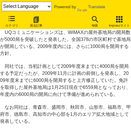
Powered by
Translate
UQ、計画前倒しで基地局5000局を開設
カテゴリ
過去記事
検索
Impressサイト
UQコミュニケーションズは、WiMAXの屋外基地局の開局数
が5000局を突破したと発表した。全国378の市区町村で基地局
が開局している。2009年度内には、さらに1000局を開局する
方針。
同社では、当初計画として2009年度末までに4000局を開局
する予定だったが、2009年11月に計画の前倒しを発表し、20
09年度末までに6000局を開局すると上方修正していた。免許
を取得した屋外基地局は1月25日現在で6559局となっており、
年度内の6000局の開局に向けて準備が進められている。
なお同社は、青森市、盛岡市、秋田市、山形市、福島市、甲
府市、徳島市、高知市の中心部を1月のエリア拡大地域として
発表している。