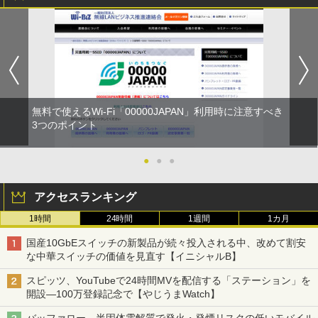
無料で使えるWi-Fi「00000JAPAN」利用時に注意すべき
3つのポイント
●
●
●
アクセスランキング
1時間
24時間
1週間
1カ月
国産10GbEスイッチの新製品が続々投入される中、改めて割安
な中華スイッチの価値を見直す【イニシャルB】
スピッツ、YouTubeで24時間MVを配信する「ステーション」を
開設―100万登録記念で【やじうまWatch】