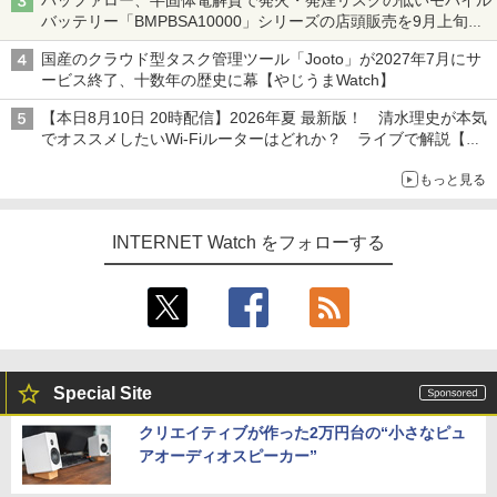
バッファロー、半固体電解質で発火・発煙リスクの低いモバイル
バッテリー「BMPBSA10000」シリーズの店頭販売を9月上旬に
開始
国産のクラウド型タスク管理ツール「Jooto」が2027年7月にサ
ービス終了、十数年の歴史に幕【やじうまWatch】
【本日8月10日 20時配信】2026年夏 最新版！ 清水理史が本気
でオススメしたいWi-Fiルーターはどれか？ ライブで解説【清
水理史の「イニシャルB」チャンネル】
もっと見る
INTERNET Watch をフォローする
Special Site
クリエイティブが作った2万円台の“小さなピュ
アオーディオスピーカー”