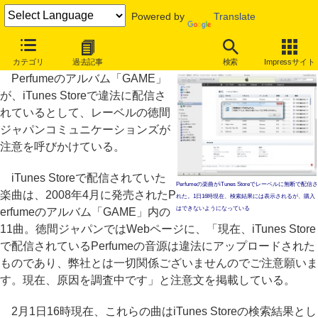
Powered by
Translate
Perfumeの楽曲がiTunes Storeで無断配信
カテゴリ
過去記事
検索
Impressサイト
Perfumeのアルバム「GAME」
が、iTunes Storeで違法に配信さ
れているとして、レーベルの徳間
ジャパンコミュニケーションズが
注意を呼びかけている。
iTunes Storeで配信されていた
Perfumeの楽曲がiTunes Storeでレーベルに無断で配信さ
楽曲は、2008年4月に発売されたP
れた。1日16時現在、検索結果には表示されるが、購入
はできないようになっている
erfumeのアルバム「GAME」内の
11曲。徳間ジャパンではWebページに、「現在、iTunes Store
で配信されているPerfumeの音源は違法にアップロードされた
ものであり、弊社とは一切関係ございませんのでご注意願いま
す。現在、原因を調査中です」と注意文を掲載している。
2月1日16時現在、これらの曲はiTunes Storeの検索結果とし