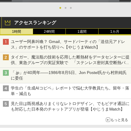
●
●
●
アクセスランキング
1時間
24時間
1週間
1カ月
ユーザー阿鼻叫喚？ Gmail、サードパーティの「送信元アドレ
ス」のサポートを打ち切りへ【やじうまWatch】
タイガー、魔法瓶の技術を応用した断熱材をデータセンターに提
供、東急グループの実証実験で 「ステンレス密封真空断熱パネ
ル TIVIP」
「.jp」が40周年――1986年8月5日、Jon Postel氏から村井純氏
に委任
学生の「生成AIコピペ」レポートで悩む大学教員たち。留年・落
単・減点も
見た目は既視感ありまくりなレトロデザイン、でもビデオ通話に
も対応した日本発のチャットアプリが登場【やじうまWatch】
もっと見る