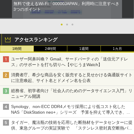
無料で使えるWi-Fi「00000JAPAN」利用時に注意すべき
3つのポイント
●
●
●
アクセスランキング
1時間
24時間
1週間
1カ月
ユーザー阿鼻叫喚？ Gmail、サードパーティの「送信元アドレ
ス」のサポートを打ち切りへ【やじうまWatch】
消費者庁、希少な商品を安く販売すると見せかける偽通販サイト
に注意喚起、サイト名とドメイン名を公表
総務省、初学者向け「社会人のためのデータサイエンス入門」リ
ニューアル開講
Synology、non-ECC DDR4メモリ採用により低コスト化した
NAS「DiskStation neo+」シリーズ 予算を抑えて導入でき、
ECCメモリへのアップグレードも可能
タイガー、魔法瓶の技術を応用した断熱材をデータセンターに提
供、東急グループの実証実験で 「ステンレス密封真空断熱パネ
ル TIVIP」