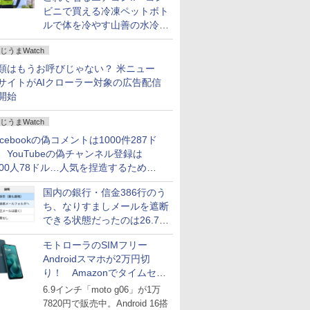
ビニで買える冷凍ペットボト
ルで体を冷やす山善の水冷ベ
ストがロードバイクにちょう
じうまWatch
どいい【ぼっち・ざ・ろー
ど！その14】
類はもうお呼びじゃない？ 米ニュー
サイトがAIクローラー対象の広告配信
開始
じうまWatch
acebookの偽コメントは1000件287ド
、YouTubeの偽チャンネル登録は
000人78ドル…人気を捏造するための
格リストが公開中
国内の銀行・信金386行のう
ち、なりすましメールを遮断
できる状態だったのは26.7％
にとどまる～GMOブランド
モトローラのSIMフリー
セキュリティ調査
Androidスマホが2万円切
り！ Amazonでタイムセー
ル
6.9インチ「moto g06」が1万
7820円で販売中。Android 16搭