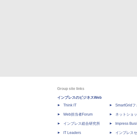
Group site links
インプレスのビジネスWeb
Think IT
SmartGri
Web担当者Forum
ネットショ
インプレス総合研究所
Impress Busi
IT Leaders
インプレス