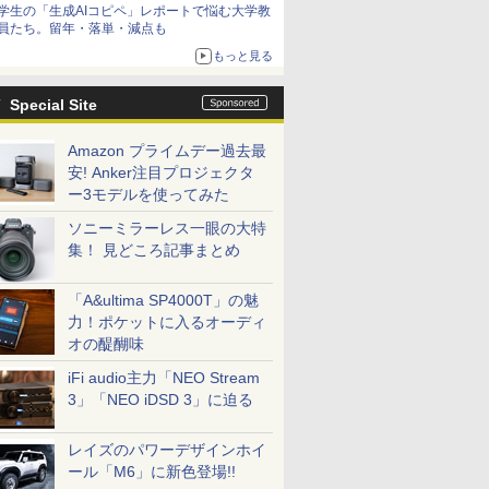
学生の「生成AIコピペ」レポートで悩む大学教
員たち。留年・落単・減点も
もっと見る
Special Site
Amazon プライムデー過去最
安! Anker注目プロジェクタ
ー3モデルを使ってみた
ソニーミラーレス一眼の大特
集！ 見どころ記事まとめ
「A&ultima SP4000T」の魅
力！ポケットに入るオーディ
オの醍醐味
iFi audio主力「NEO Stream
3」「NEO iDSD 3」に迫る
レイズのパワーデザインホイ
ール「M6」に新色登場!!