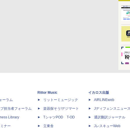
Rittor Music
イカロス出版
dフォーラム
リットーミュージック
AIRLINEweb
ップ担当者フォーラム
楽器探そう!デジマート
Jディフェンスニュー
ness Library
TシャツPOD T-OD
通訳翻訳ジャーナル
セミナー
立東舎
JレスキューWeb