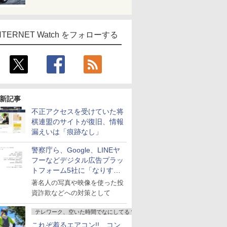
NTERNET Watch をフォローする
新記事
不正アクセスを受けていた将
棋連盟のサイトが復旧、情報
漏えいは「痕跡なし」
警察庁ら、Google、LINEヤ
フーなどデジタル広告プラッ
トフォーム5社に「なりすま
し詐欺広告」対策強化を要請
著名人の写真や映像を使った投
資詐欺などへの対策として
テレワーク、空いた時間でなにしてる？
これぞ着るエアコン!! コン