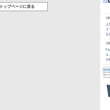
トップページに戻る
や
人
ス
を
や
F
ル
1
価