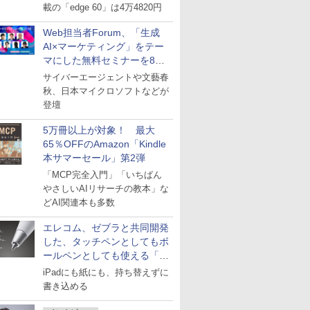
載の「edge 60」は4万4820円
Web担当者Forum、「生成
AI×マーケティング」をテー
マにした無料セミナーを8月
27日にオンライン開催
サイバーエージェントや文藝春
秋、日本マイクロソフトなどが
登壇
5万冊以上が対象！ 最大
65％OFFのAmazon「Kindle
本サマーセール」第2弾
「MCP完全入門」「いちばん
やさしいAIリサーチの教本」な
どAI関連本も多数
エレコム、ゼブラと共同開発
した、タッチペンとしてもボ
ールペンとしても使える「ス
タイラスツーウェイ」発売
iPadにも紙にも、持ち替えずに
書き込める