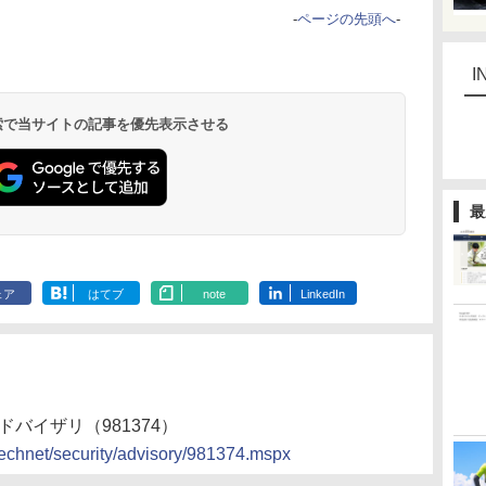
-
ページの先頭へ
-
I
 検索で当サイトの記事を優先表示させる
最
ェア
はてブ
note
LinkedIn
バイザリ（981374）
technet/security/advisory/981374.mspx