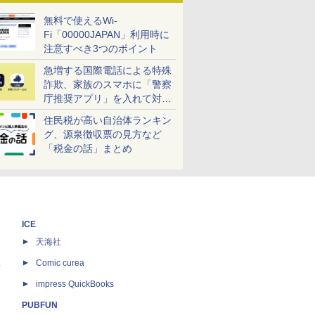
無料で使えるWi-
Fi「00000JAPAN」利用時に
注意すべき3つのポイント
急増する国際電話による特殊
詐欺、家族のスマホに「警察
庁推奨アプリ」を入れて対策
しよう！
住民税が高い自治体ランキン
グ、源泉徴収票の見方など
「税金の話」まとめ
ICE
天海社
ス
Comic curea
impress QuickBooks
PUBFUN