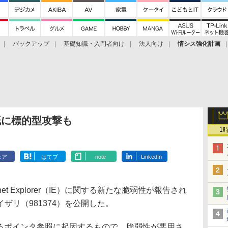
バックアップ
基礎知識・入門者向け
法人向け
情シス強化計画
、既に標的型攻撃も
1
ェア
はてブ
note
LinkedIn
et Explorer（IE）に関する新たな脆弱性が報告され
ザリ（981374）を公開した。
るポインタ参照に起因するもので、脆弱性が悪用さ