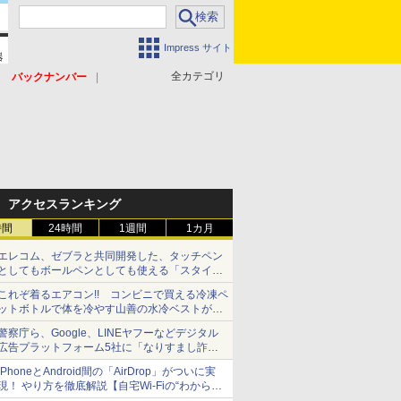
Impress サイト
全カテゴリ
バックナンバー
アクセスランキング
時間
24時間
1週間
1カ月
エレコム、ゼブラと共同開発した、タッチペン
としてもボールペンとしても使える「スタイラ
スツーウェイ」発売 iPadにも紙にも、持ち替
これぞ着るエアコン!! コンビニで買える冷凍ペ
えずに書き込める
ットボトルで体を冷やす山善の水冷ベストがロ
ードバイクにちょうどいい【ぼっち・ざ・ろー
警察庁ら、Google、LINEヤフーなどデジタル
ど！その14】【空いた時間でなにしてる？】
広告プラットフォーム5社に「なりすまし詐欺
広告」対策強化を要請 著名人の写真や映像を
iPhoneとAndroid間の「AirDrop」がついに実
使った投資詐欺などへの対策として
現！ やり方を徹底解説【自宅Wi-Fiの“わからな
い”をスッキリ！】