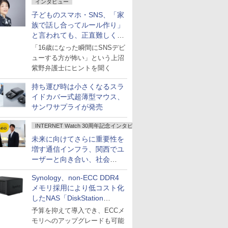
インタビュー
子どものスマホ・SNS、「家
族で話し合ってルール作り」
と言われても、正直難しくな
いですか？
「16歳になった瞬間にSNSデビ
ューする方が怖い」という上沼
紫野弁護士にヒントを聞く
持ち運び時は小さくなるスラ
イドカバー式超薄型マウス、
サンワサプライが発売
INTERNET Watch 30周年記念インタビュー
未来に向けてさらに重要性を
増す通信インフラ、関西でユ
ーザーと向き合い、社会
の“あたらしい”を起動し続け
Synology、non-ECC DDR4
る～オプテージ
メモリ採用により低コスト化
したNAS「DiskStation
neo+」シリーズ
予算を抑えて導入でき、ECCメ
モリへのアップグレードも可能