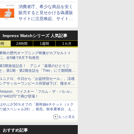
消費者庁、希少な商品を安く
販売すると見せかける偽通販
サイトに注意喚起、サイト名
とドメイン名を公表
Impress Watchシリーズ 人気記事
時間
24時間
1週間
1カ月
東映の歴代オープニング映像がカプセルトイ
に。全5種で8月下旬発売
第3期放送記念！ アニメ「薬屋のひとりご
と」第1期・第2期全話を「TVer」にて期間限定
で順次無料配信開始
ユニクロ、今日から「お盆特別セール」。涼感
シアサッカーワンピース待望値下げ、撥水ギア
ショーツは1990円に
Amazon、ウイスキー「フロム・ザ・バレル」
が“4402円”で再び登場！
はやぶさ50％オフの「新幹線eチケット（トク
だ値スペシャル28）」発売。秋冬乗車分、えき
ねっと限定
もっと見る
おすすめ記事