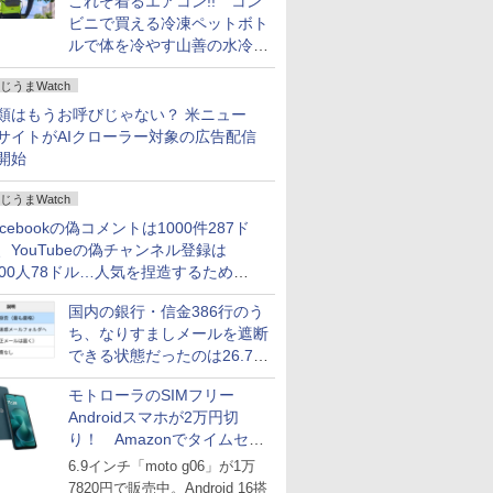
これぞ着るエアコン!! コン
ビニで買える冷凍ペットボト
ルで体を冷やす山善の水冷ベ
ストがロードバイクにちょう
じうまWatch
どいい【ぼっち・ざ・ろー
ど！その14】
類はもうお呼びじゃない？ 米ニュー
サイトがAIクローラー対象の広告配信
開始
じうまWatch
acebookの偽コメントは1000件287ド
、YouTubeの偽チャンネル登録は
000人78ドル…人気を捏造するための
格リストが公開中
国内の銀行・信金386行のう
ち、なりすましメールを遮断
できる状態だったのは26.7％
にとどまる～GMOブランド
モトローラのSIMフリー
セキュリティ調査
Androidスマホが2万円切
り！ Amazonでタイムセー
ル
6.9インチ「moto g06」が1万
7820円で販売中。Android 16搭