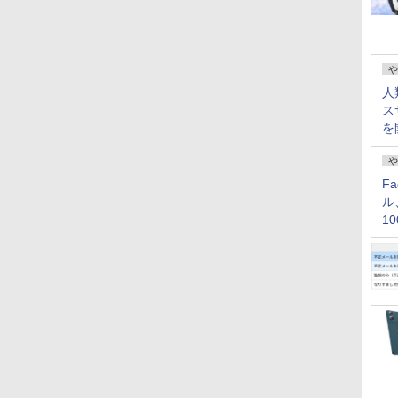
や
人
ス
を
や
F
ル
1
価