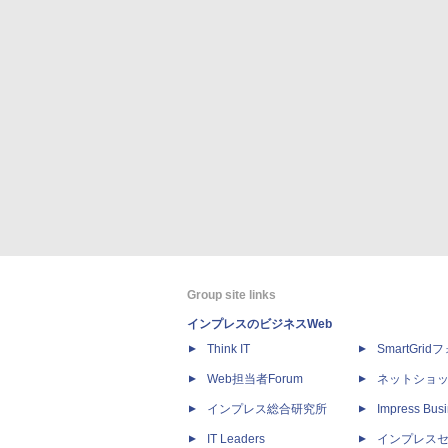
Group site links
インプレスのビジネスWeb
Think IT
SmartGri
Web担当者Forum
ネットショ
インプレス総合研究所
Impress Busi
IT Leaders
インプレス