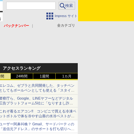
Impress サイト
全カテゴリ
バックナンバー
アクセスランキング
時間
24時間
1週間
1カ月
エレコム、ゼブラと共同開発した、タッチペン
としてもボールペンとしても使える「スタイラ
スツーウェイ」発売 iPadにも紙にも、持ち替
警察庁ら、Google、LINEヤフーなどデジタル
えずに書き込める
広告プラットフォーム5社に「なりすまし詐欺
広告」対策強化を要請 著名人の写真や映像を
これぞ着るエアコン!! コンビニで買える冷凍ペ
使った投資詐欺などへの対策として
ットボトルで体を冷やす山善の水冷ベストがロ
ードバイクにちょうどいい【ぼっち・ざ・ろー
ユーザー阿鼻叫喚？ Gmail、サードパーティの
ど！その14】【空いた時間でなにしてる？】
「送信元アドレス」のサポートを打ち切りへ
【やじうまWatch】