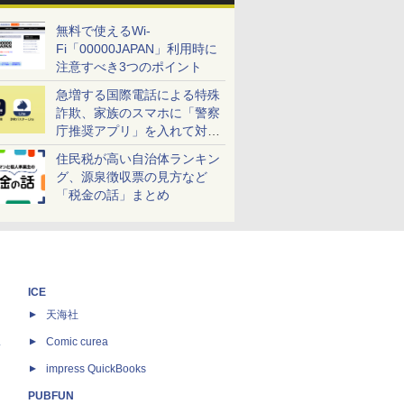
無料で使えるWi-
Fi「00000JAPAN」利用時に
注意すべき3つのポイント
急増する国際電話による特殊
詐欺、家族のスマホに「警察
庁推奨アプリ」を入れて対策
しよう！
住民税が高い自治体ランキン
グ、源泉徴収票の見方など
「税金の話」まとめ
ICE
天海社
ス
Comic curea
impress QuickBooks
PUBFUN