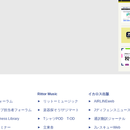
Rittor Music
イカロス出版
dフォーラム
リットーミュージック
AIRLINEweb
ップ担当者フォーラム
楽器探そう!デジマート
Jディフェンスニュー
ness Library
TシャツPOD T-OD
通訳翻訳ジャーナル
セミナー
立東舎
JレスキューWeb