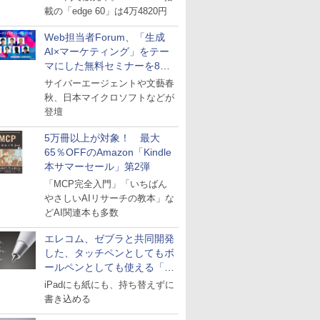
載の「edge 60」は4万4820円
Web担当者Forum、「生成
AI×マーケティング」をテー
マにした無料セミナーを8月
27日にオンライン開催
サイバーエージェントや文藝春
秋、日本マイクロソフトなどが
登壇
5万冊以上が対象！ 最大
65％OFFのAmazon「Kindle
本サマーセール」第2弾
「MCP完全入門」「いちばん
やさしいAIリサーチの教本」な
どAI関連本も多数
エレコム、ゼブラと共同開発
した、タッチペンとしてもボ
ールペンとしても使える「ス
タイラスツーウェイ」発売
iPadにも紙にも、持ち替えずに
書き込める