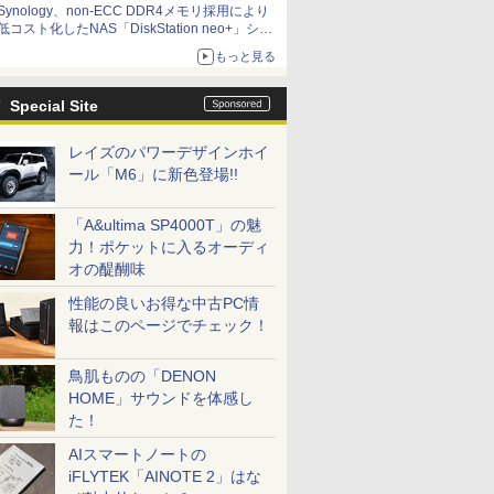
Synology、non-ECC DDR4メモリ採用により
低コスト化したNAS「DiskStation neo+」シリ
ーズ 予算を抑えて導入でき、ECCメモリへの
もっと見る
アップグレードも可能
Special Site
レイズのパワーデザインホイ
ール「M6」に新色登場!!
「A&ultima SP4000T」の魅
力！ポケットに入るオーディ
オの醍醐味
性能の良いお得な中古PC情
報はこのページでチェック！
鳥肌ものの「DENON
HOME」サウンドを体感し
た！
AIスマートノートの
iFLYTEK「AINOTE 2」はな