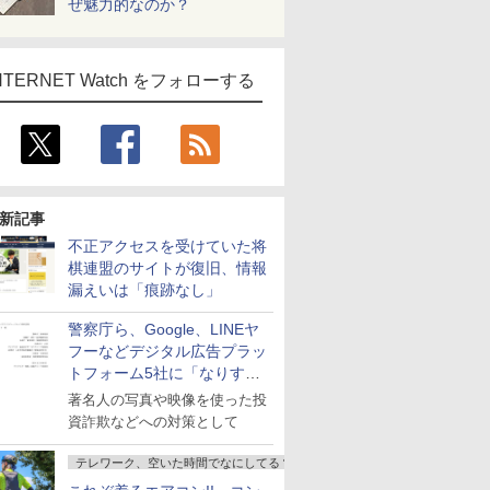
ぜ魅力的なのか？
NTERNET Watch をフォローする
新記事
不正アクセスを受けていた将
棋連盟のサイトが復旧、情報
漏えいは「痕跡なし」
警察庁ら、Google、LINEヤ
フーなどデジタル広告プラッ
トフォーム5社に「なりすま
し詐欺広告」対策強化を要請
著名人の写真や映像を使った投
資詐欺などへの対策として
テレワーク、空いた時間でなにしてる？