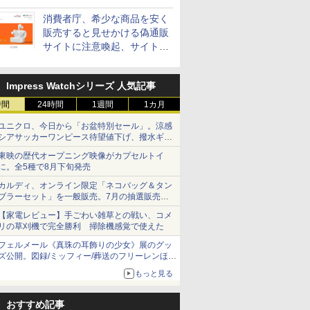
消費者庁、希少な商品を安く
販売すると見せかける偽通販
サイトに注意喚起、サイト名
とドメイン名を公表
Impress Watchシリーズ 人気記事
時間
24時間
1週間
1カ月
ユニクロ、今日から「お盆特別セール」。涼感
シアサッカーワンピース待望値下げ、撥水ギア
ショーツは1990円に
東映の歴代オープニング映像がカプセルトイ
に。全5種で8月下旬発売
カルディ、オンライン限定「ネコバッグ＆タン
ブラーセット」を一般販売。7月の抽選販売の
当選無効分
【家電レビュー】手ごわい雑草との戦い、コメ
リの草刈機で完全勝利 掃除機感覚で使えた
フェルメール《真珠の耳飾りの少女》展のグッ
ズ公開。図録/ミッフィー/葬送のフリーレンほ
か、注目ブランドコラボが実現
もっと見る
おすすめ記事