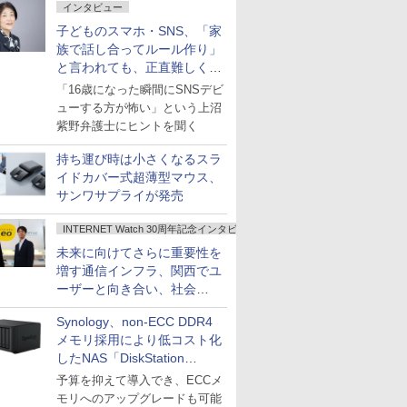
インタビュー
子どものスマホ・SNS、「家
族で話し合ってルール作り」
と言われても、正直難しくな
いですか？
「16歳になった瞬間にSNSデビ
ューする方が怖い」という上沼
紫野弁護士にヒントを聞く
持ち運び時は小さくなるスラ
イドカバー式超薄型マウス、
サンワサプライが発売
INTERNET Watch 30周年記念インタビュー
未来に向けてさらに重要性を
増す通信インフラ、関西でユ
ーザーと向き合い、社会
の“あたらしい”を起動し続け
Synology、non-ECC DDR4
る～オプテージ
メモリ採用により低コスト化
したNAS「DiskStation
neo+」シリーズ
予算を抑えて導入でき、ECCメ
モリへのアップグレードも可能