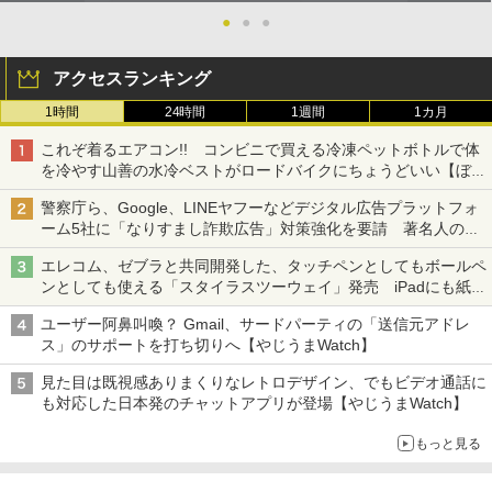
●
●
●
アクセスランキング
1時間
24時間
1週間
1カ月
これぞ着るエアコン!! コンビニで買える冷凍ペットボトルで体
を冷やす山善の水冷ベストがロードバイクにちょうどいい【ぼっ
ち・ざ・ろーど！その14】【空いた時間でなにしてる？】
警察庁ら、Google、LINEヤフーなどデジタル広告プラットフォ
ーム5社に「なりすまし詐欺広告」対策強化を要請 著名人の写
真や映像を使った投資詐欺などへの対策として
エレコム、ゼブラと共同開発した、タッチペンとしてもボールペ
ンとしても使える「スタイラスツーウェイ」発売 iPadにも紙に
も、持ち替えずに書き込める
ユーザー阿鼻叫喚？ Gmail、サードパーティの「送信元アドレ
ス」のサポートを打ち切りへ【やじうまWatch】
見た目は既視感ありまくりなレトロデザイン、でもビデオ通話に
も対応した日本発のチャットアプリが登場【やじうまWatch】
もっと見る