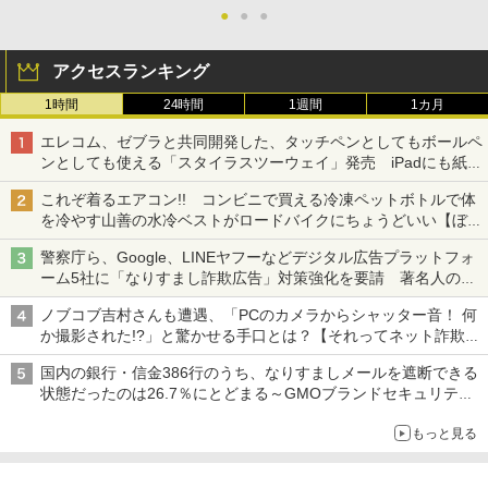
●
●
●
アクセスランキング
1時間
24時間
1週間
1カ月
エレコム、ゼブラと共同開発した、タッチペンとしてもボールペ
ンとしても使える「スタイラスツーウェイ」発売 iPadにも紙に
も、持ち替えずに書き込める
これぞ着るエアコン!! コンビニで買える冷凍ペットボトルで体
を冷やす山善の水冷ベストがロードバイクにちょうどいい【ぼっ
ち・ざ・ろーど！その14】【空いた時間でなにしてる？】
警察庁ら、Google、LINEヤフーなどデジタル広告プラットフォ
ーム5社に「なりすまし詐欺広告」対策強化を要請 著名人の写
真や映像を使った投資詐欺などへの対策として
ノブコブ吉村さんも遭遇、「PCのカメラからシャッター音！ 何
か撮影された!?」と驚かせる手口とは？【それってネット詐欺で
すよ！】
国内の銀行・信金386行のうち、なりすましメールを遮断できる
状態だったのは26.7％にとどまる～GMOブランドセキュリティ
調査
もっと見る