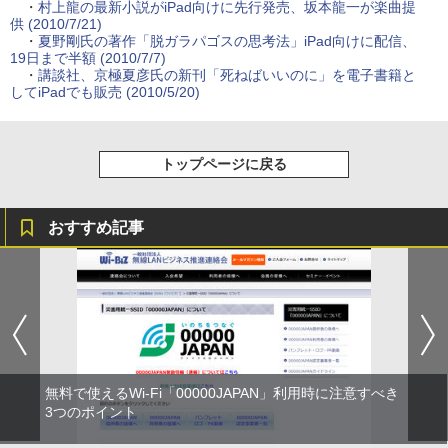
・
村上龍の最新小説がiPad向けに先行発売、坂本龍一が楽曲提
供 (2010/7/21)
・
夏野剛氏の著作「脱ガラパゴスの思考法」iPad向けに配信、
19日まで半額 (2010/7/7)
・
講談社、京極夏彦氏の新刊「死ねばいいのに」を電子書籍と
してiPadでも販売 (2010/5/20)
トップページに戻る
おすすめ記事
無料で使えるWi-Fi「00000JAPAN」利用時に注意すべき
3つのポイント