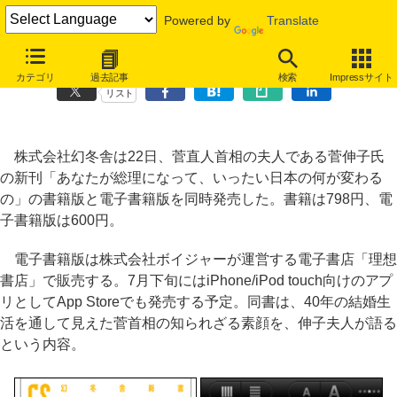
Powered by
Translate
幻冬舎、菅首相夫人の新刊を電子書籍版と同時発売
カテゴリ
過去記事
検索
Impressサイト
リスト
株式会社幻冬舎は22日、菅直人首相の夫人である菅伸子氏
の新刊「あなたが総理になって、いったい日本の何が変わる
の」の書籍版と電子書籍版を同時発売した。書籍は798円、電
子書籍版は600円。
電子書籍版は株式会社ボイジャーが運営する電子書店「理想
書店」で販売する。7月下旬にはiPhone/iPod touch向けのアプ
リとしてApp Storeでも発売する予定。同書は、40年の結婚生
活を通して見えた菅首相の知られざる素顔を、伸子夫人が語る
という内容。