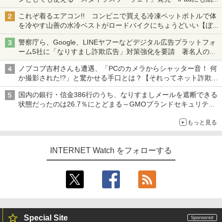
も、持ち替えずに書き込める
これぞ着るエアコン!! コンビニで買える冷凍ペットボトルで体
を冷やす山善の水冷ベストがロードバイクにちょうどいい【ぼっ
ち・ざ・ろーど！その14】【空いた時間でなにしてる？】
警察庁ら、Google、LINEヤフーなどデジタル広告プラットフォ
ーム5社に「なりすまし詐欺広告」対策強化を要請 著名人の写
真や映像を使った投資詐欺などへの対策として
ノブコブ吉村さんも遭遇、「PCのカメラからシャッター音！ 何
か撮影された!?」と驚かせる手口とは？【それってネット詐欺で
すよ！】
国内の銀行・信金386行のうち、なりすましメールを遮断できる
状態だったのは26.7％にとどまる～GMOブランドセキュリティ
調査
もっと見る
INTERNET Watch をフォローする
Special Site