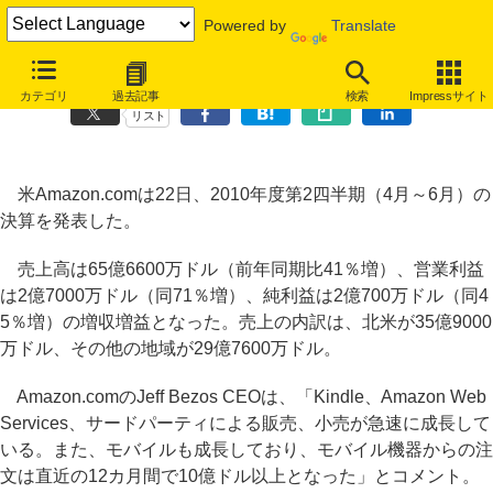
Powered by
Translate
米Amazonの第2四半期決算、モバイル販売やKindleが好調で増収増益
カテゴリ
過去記事
検索
Impressサイト
リスト
米Amazon.comは22日、2010年度第2四半期（4月～6月）の
決算を発表した。
売上高は65億6600万ドル（前年同期比41％増）、営業利益
は2億7000万ドル（同71％増）、純利益は2億700万ドル（同4
5％増）の増収増益となった。売上の内訳は、北米が35億9000
万ドル、その他の地域が29億7600万ドル。
Amazon.comのJeff Bezos CEOは、「Kindle、Amazon Web
Services、サードパーティによる販売、小売が急速に成長して
いる。また、モバイルも成長しており、モバイル機器からの注
文は直近の12カ月間で10億ドル以上となった」とコメント。