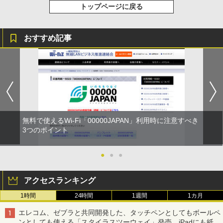
トップページに戻る
おすすめ記事
無料で使えるWi-Fi「00000JAPAN」利用時に注意すべき
3つのポイント
●
●
●
アクセスランキング
1時間
24時間
1週間
1カ月
エレコム、ゼブラと共同開発した、タッチペンとしてもボールペ
ンとしても使える「スタイラスツーウェイ」発売 iPadにも紙に