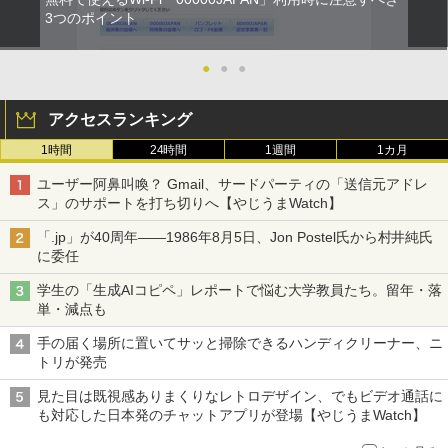
3つのポイント
●
●
●
アクセスランキング
1時間
24時間
1週間
1カ月
ユーザー阿鼻叫喚？ Gmail、サードパーティの「送信元アドレ
ス」のサポートを打ち切りへ【やじうまWatch】
「.jp」が40周年――1986年8月5日、Jon Postel氏から村井純氏
に委任
学生の「生成AIコピペ」レポートで悩む大学教員たち。留年・落
単・減点も
手の届く場所に置いてサッと掃除できるハンディクリーナー、ニ
トリが発売
見た目は既視感ありまくりなレトロデザイン、でもビデオ通話に
も対応した日本発のチャットアプリが登場【やじうまWatch】