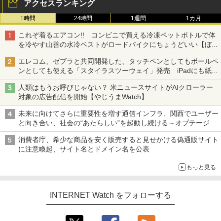
アクセスランキング
1時間
24時間
1週間
1カ月
これぞ着るエアコン!! コンビニで買える冷凍ペットボトルで体
を冷やす山善の水冷ベストがロードバイクにちょうどいい【ぼっ
ち・ざ・ろーど！その14】【空いた時間でなにしてる？】
エレコム、ゼブラと共同開発した、タッチペンとしてもボールペ
ンとしても使える「スタイラスツーウェイ」発売 iPadにも紙に
も、持ち替えずに書き込める
人類はもうお呼びじゃない？ 米ニュースサイトがAIクローラー
対象の広告配信を開始【やじうまWatch】
未来に向けてさらに重要性を増す通信インフラ、関西でユーザー
と向き合い、社会の“あたらしい”を起動し続ける～オプテージ
消費者庁、希少な商品を安く販売すると見せかける偽通販サイト
に注意喚起、サイト名とドメイン名を公表
もっと見る
INTERNET Watch をフォローする