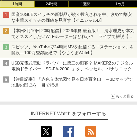
1時間
24時間
1週間
1カ月
国産10GbEスイッチの新製品が続々投入される中、改めて割安
な中華スイッチの価値を見直す【イニシャルB】
【本日8月10日 20時配信】2026年夏 最新版！ 清水理史が本気
でオススメしたいWi-Fiルーターはどれか？ ライブで解説【清
水理史の「イニシャルB」チャンネル】
スピッツ、YouTubeで24時間MVを配信する「ステーション」を
開設―100万登録記念で【やじうまWatch】
USB充電式電動ドライバーに第三の刺客？ MAKERZのデジタル
電動ドライバー「SD-FA-2000L」を、ベッセル、パナソニック
と比較してみた記事に注目が集まる【アクセスランキング】
【注目記事】「赤色立体地図で見る日本百名山」～3Dマップで
地形の凹凸を一目で把握
もっと見る
INTERNET Watch をフォローする