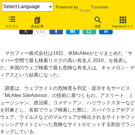
Powered by
Translate
ネット検索で最も危険な有名人、今年は「キャメロン・ディアス」
カテゴリ
過去記事
検索
Impressサイト
リスト
マカフィー株式会社は19日、米McAfeeがとりまとめた「サ
イバー空間で最も検索リスクの高い有名人 2010」を発表し
た。米国のウェブ検索で最も危険な有名人は、キャメロン・デ
ィアスという結果になった。
調査は、ウェブサイトの危険度を判定・提示するサービス
「McAfee SiteAdvisor」の技術に基づくもの。アスリート、ミ
ュージシャン、政治家、コメディアン、ハリウッドスターなど
を対象とし、名前でウェブ検索した際に、スパイウェアやアド
ウェア、ウイルスなどのマルウェアが検出されるサイトやフィ
ッシングサイトといった危険なサイトがヒットする割合でラン
キングしている。