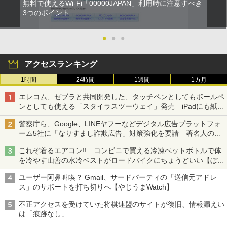
無料で使えるWi-Fi「00000JAPAN」利用時に注意すべき
3つのポイント
●
●
●
アクセスランキング
1時間
24時間
1週間
1カ月
エレコム、ゼブラと共同開発した、タッチペンとしてもボールペ
ンとしても使える「スタイラスツーウェイ」発売 iPadにも紙に
も、持ち替えずに書き込める
警察庁ら、Google、LINEヤフーなどデジタル広告プラットフォ
ーム5社に「なりすまし詐欺広告」対策強化を要請 著名人の写
真や映像を使った投資詐欺などへの対策として
これぞ着るエアコン!! コンビニで買える冷凍ペットボトルで体
を冷やす山善の水冷ベストがロードバイクにちょうどいい【ぼっ
ち・ざ・ろーど！その14】【空いた時間でなにしてる？】
ユーザー阿鼻叫喚？ Gmail、サードパーティの「送信元アドレ
ス」のサポートを打ち切りへ【やじうまWatch】
不正アクセスを受けていた将棋連盟のサイトが復旧、情報漏えい
は「痕跡なし」