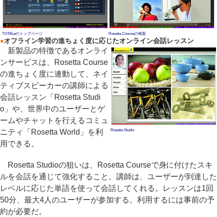
TOTALeのトップページ
Rosetta Courseの画面
●
オフライン学習の進ちょく度に応じたオンライン会話レッスン
新製品の特徴であるオンライ
ンサービスは、Rosetta Course
の進ちょく度に連動して、ネイ
ティブスピーカーの講師による
会話レッスン「Rosetta Studi
o」や、世界中のユーザーとゲ
ームやチャットを行えるコミュ
ニティ「Rosetta World」を利
Rosetta Studio
用できる。
Rosetta Studioの狙いは、Rosetta Courseで身に付けたスキ
ルを会話を通じて強化すること。講師は、ユーザーが到達した
レベルに応じた単語を使って会話してくれる。レッスンは1回
50分、最大4人のユーザーが参加する。利用するには事前の予
約が必要だ。