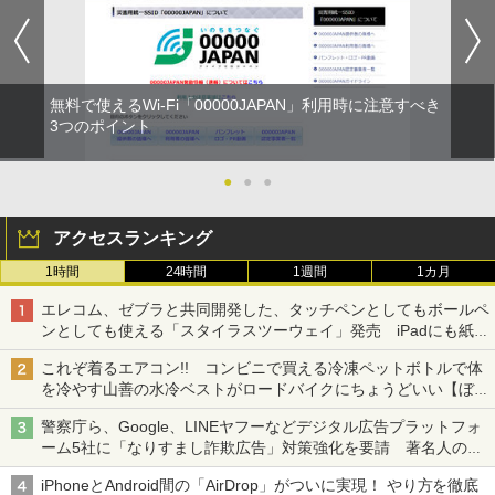
無料で使えるWi-Fi「00000JAPAN」利用時に注意すべき
3つのポイント
●
●
●
アクセスランキング
1時間
24時間
1週間
1カ月
エレコム、ゼブラと共同開発した、タッチペンとしてもボールペ
ンとしても使える「スタイラスツーウェイ」発売 iPadにも紙に
も、持ち替えずに書き込める
これぞ着るエアコン!! コンビニで買える冷凍ペットボトルで体
を冷やす山善の水冷ベストがロードバイクにちょうどいい【ぼっ
ち・ざ・ろーど！その14】【空いた時間でなにしてる？】
警察庁ら、Google、LINEヤフーなどデジタル広告プラットフォ
ーム5社に「なりすまし詐欺広告」対策強化を要請 著名人の写
真や映像を使った投資詐欺などへの対策として
iPhoneとAndroid間の「AirDrop」がついに実現！ やり方を徹底