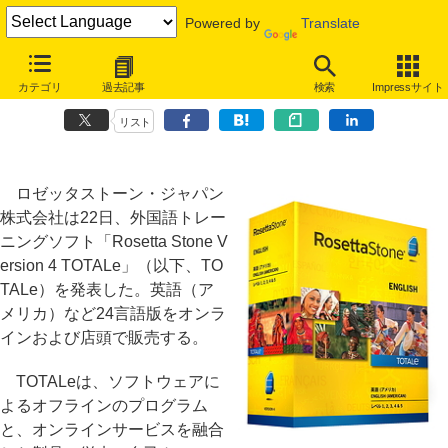
Powered by
Translate
ロゼッタストーン新製品「TOTALe」、オンラインでネイティブと会話
カテゴリ
過去記事
検索
Impressサイト
も
リスト
ロゼッタストーン・ジャパン
株式会社は22日、外国語トレー
ニングソフト「Rosetta Stone V
ersion 4 TOTALe」（以下、TO
TALe）を発表した。英語（ア
メリカ）など24言語版をオンラ
インおよび店頭で販売する。
TOTALeは、ソフトウェアに
よるオフラインのプログラム
と、オンラインサービスを融合