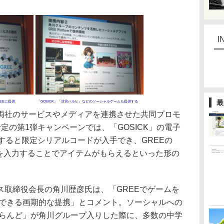
I
最
EEに提供
「GOSICK」「涼宮ハルヒ」などのソーシャルゲームも提供する
社のサービスやメディアを連携させた共同プロモ
定の第1弾キャンペーンでは、「GOSICK」の電子
入すると限定シリアルコードが入手でき、GREEの
ドを入力することでアイテムがもらえるといった形の
取締役会長の角川歴彦氏は、「GREEでゲームを
チできる画期的な提携」とコメント。ソーシャルへの
iらんど」が角川グループ入りした際に、多数の中学