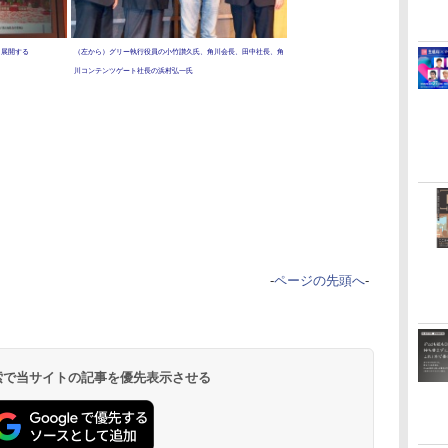
も展開する
（左から）グリー執行役員の小竹讃久氏、角川会長、田中社長、角
川コンテンツゲート社長の浜村弘一氏
-
ページの先頭へ
-
 検索で当サイトの記事を優先表示させる