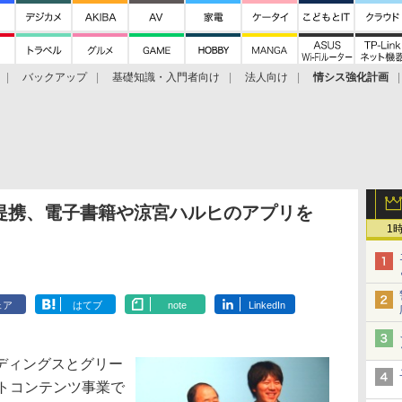
バックアップ
基礎知識・入門者向け
法人向け
情シス強化計画
提携、電子書籍や涼宮ハルヒのアプリを
1
ェア
はてブ
note
LinkedIn
ディングスとグリー
ットコンテンツ事業で