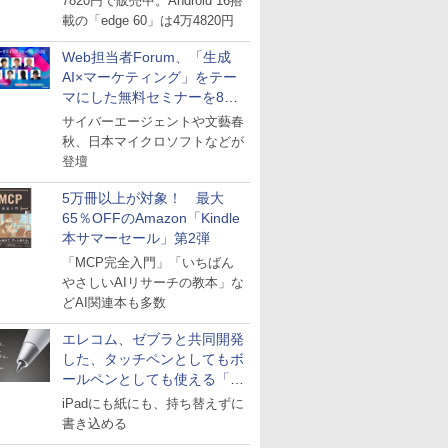
7820円で販売中。Android 16搭
載の「edge 60」は4万4820円
Web担当者Forum、「生成
AI×マーケティング」をテー
マにした無料セミナーを8月
27日にオンライン開催
サイバーエージェントや文藝春
秋、日本マイクロソフトなどが
登壇
5万冊以上が対象！ 最大
65％OFFのAmazon「Kindle
本サマーセール」第2弾
「MCP完全入門」「いちばん
やさしいAIリサーチの教本」な
どAI関連本も多数
エレコム、ゼブラと共同開発
した、タッチペンとしてもボ
ールペンとしても使える「ス
タイラスツーウェイ」発売
iPadにも紙にも、持ち替えずに
書き込める