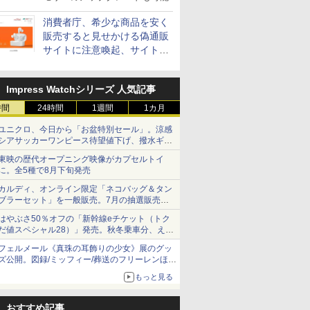
消費者庁、希少な商品を安く
販売すると見せかける偽通販
サイトに注意喚起、サイト名
とドメイン名を公表
Impress Watchシリーズ 人気記事
時間
24時間
1週間
1カ月
ユニクロ、今日から「お盆特別セール」。涼感
シアサッカーワンピース待望値下げ、撥水ギア
ショーツは1990円に
東映の歴代オープニング映像がカプセルトイ
に。全5種で8月下旬発売
カルディ、オンライン限定「ネコバッグ＆タン
ブラーセット」を一般販売。7月の抽選販売の
当選無効分
はやぶさ50％オフの「新幹線eチケット（トク
だ値スペシャル28）」発売。秋冬乗車分、えき
ねっと限定
フェルメール《真珠の耳飾りの少女》展のグッ
ズ公開。図録/ミッフィー/葬送のフリーレンほ
か、注目ブランドコラボが実現
もっと見る
おすすめ記事