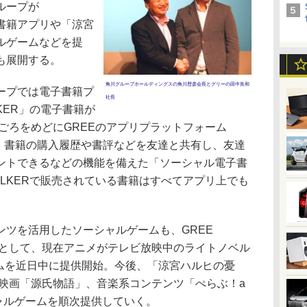
ループが
子書籍アプリや「涼宮
ルゲームなどを提
も展開する。
角川グループホールディングスの角川歴彦会長とグリーの田中良和
ープでは電子書籍プ
社長
KER」の電子書籍が
夏ごろをめどにGREEのアプリプラットフォーム
提供する。書籍の購入履歴や書評などを友達と共有し、友達
ントできるなどの機能を備えた「ソーシャル電子書
ALKERで販売されている書籍はすべてアプリ上でも
。
ツを活用したソーシャルゲームも、GREE
第1弾として、現在アニメがテレビ放映中のライトノベル
ームを近日中に提供開始。今後、「涼宮ハルヒの憂
川映画「源氏物語」、音楽系コンテンツ「ぺらぶ！a
のソーシャルゲームを順次提供していく。