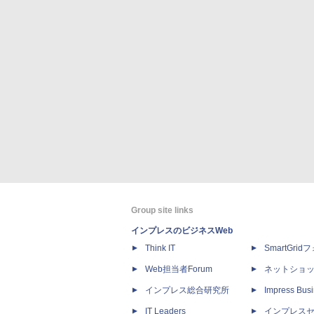
Group site links
インプレスのビジネスWeb
Think IT
SmartGri
Web担当者Forum
ネットショ
インプレス総合研究所
Impress Busi
IT Leaders
インプレス