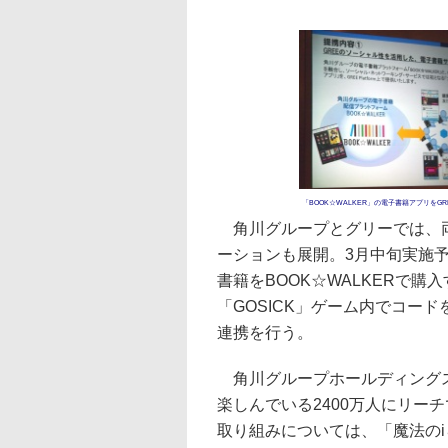
「BOOK☆WALKER」の電子書籍アプリをGR
角川グループとグリーでは、両
ーションも展開。3月中旬実施予
書籍をBOOK☆WALKERで購
「GOSICK」ゲーム内でコー
連携を行う。
角川グループホールディングス
楽しんでいる2400万人にリー
取り組みについては、「魔法の