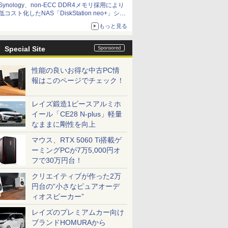
Synology、non-ECC DDR4メモリ採用により
低コスト化したNAS「DiskStation neo+」シリ
ーズ 予算を抑えて導入でき、ECCメモリへの
もっと見る
アップグレードも可能
Special Site
性能の良いお得な中古PC情
報はこのページでチェック！
レイズ鍛造1ピースアルミホ
イール「CE28 N-plus」軽量
なままに剛性を向上
マウス、RTX 5060 Ti搭載ゲ
ーミングPCが7万5,000円オ
フで30万円台！
クリエイティブが作った2万
円台の“小さなピュアオーデ
ィオスピーカー”
レイズのプレミアムカー向け
ブランドHOMURAから