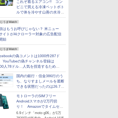
これぞ着るエアコン!! コン
ビニで買える冷凍ペットボト
ルで体を冷やす山善の水冷ベ
ストがロードバイクにちょう
じうまWatch
どいい【ぼっち・ざ・ろー
ど！その14】
類はもうお呼びじゃない？ 米ニュー
サイトがAIクローラー対象の広告配信
開始
じうまWatch
acebookの偽コメントは1000件287ド
、YouTubeの偽チャンネル登録は
000人78ドル…人気を捏造するための
格リストが公開中
国内の銀行・信金386行のう
ち、なりすましメールを遮断
できる状態だったのは26.7％
にとどまる～GMOブランド
モトローラのSIMフリー
セキュリティ調査
Androidスマホが2万円切
り！ Amazonでタイムセー
ル
6.9インチ「moto g06」が1万