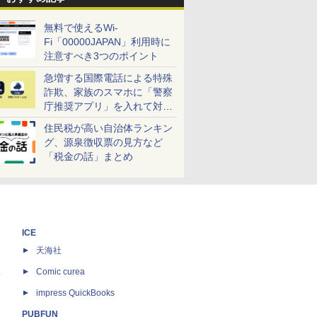
無料で使えるWi-
Fi「00000JAPAN」利用時に
注意すべき3つのポイント
急増する国際電話による特殊
詐欺、家族のスマホに「警察
庁推奨アプリ」を入れて対策
しよう！
住民税が高い自治体ランキン
グ、源泉徴収票の見方など
「税金の話」まとめ
ICE
天海社
ス
Comic curea
impress QuickBooks
PUBFUN