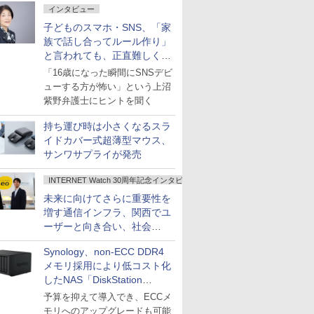
インタビュー
子どものスマホ・SNS、「家
族で話し合ってルール作り」
と言われても、正直難しくな
いですか？
「16歳になった瞬間にSNSデビ
ューする方が怖い」という上沼
紫野弁護士にヒントを聞く
持ち運び時は小さくなるスラ
イドカバー式超薄型マウス、
サンワサプライが発売
INTERNET Watch 30周年記念インタビュー
未来に向けてさらに重要性を
増す通信インフラ、関西でユ
ーザーと向き合い、社会
の“あたらしい”を起動し続け
Synology、non-ECC DDR4
る～オプテージ
メモリ採用により低コスト化
したNAS「DiskStation
neo+」シリーズ
予算を抑えて導入でき、ECCメ
モリへのアップグレードも可能