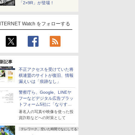
「2×9R」が登場！
NTERNET Watch をフォローする
新記事
不正アクセスを受けていた将
棋連盟のサイトが復旧、情報
漏えいは「痕跡なし」
警察庁ら、Google、LINEヤ
フーなどデジタル広告プラッ
トフォーム5社に「なりすま
し詐欺広告」対策強化を要請
著名人の写真や映像を使った投
資詐欺などへの対策として
テレワーク、空いた時間でなにしてる？