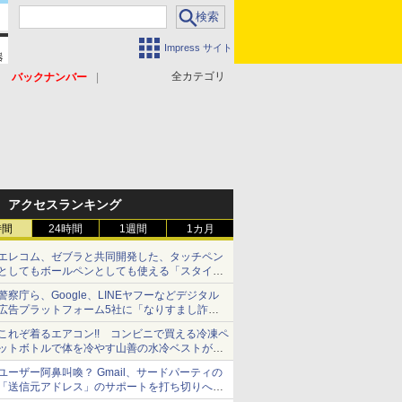
Impress サイト
全カテゴリ
バックナンバー
アクセスランキング
時間
24時間
1週間
1カ月
エレコム、ゼブラと共同開発した、タッチペン
としてもボールペンとしても使える「スタイラ
スツーウェイ」発売 iPadにも紙にも、持ち替
警察庁ら、Google、LINEヤフーなどデジタル
えずに書き込める
広告プラットフォーム5社に「なりすまし詐欺
広告」対策強化を要請 著名人の写真や映像を
これぞ着るエアコン!! コンビニで買える冷凍ペ
使った投資詐欺などへの対策として
ットボトルで体を冷やす山善の水冷ベストがロ
ードバイクにちょうどいい【ぼっち・ざ・ろー
ユーザー阿鼻叫喚？ Gmail、サードパーティの
ど！その14】【空いた時間でなにしてる？】
「送信元アドレス」のサポートを打ち切りへ
【やじうまWatch】