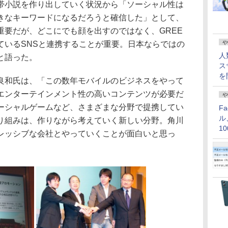
帯小説を作り出していく状況から「ソーシャル性は
きなキーワードになるだろうと確信した」として、
重要だが、どこにでも顔を出すのではなく、GREE
や
ているSNSと連携することが重要。日本ならではの
人
と語った。
ス
を
和氏は、「この数年モバイルのビジネスをやって
エンターテインメント性の高いコンテンツが必要だ
や
ーシャルゲームなど、さまざまな分野で提携してい
F
ル
り組みは、作りながら考えていく新しい分野。角川
1
レッシブな会社とやっていくことが面白いと思っ
価