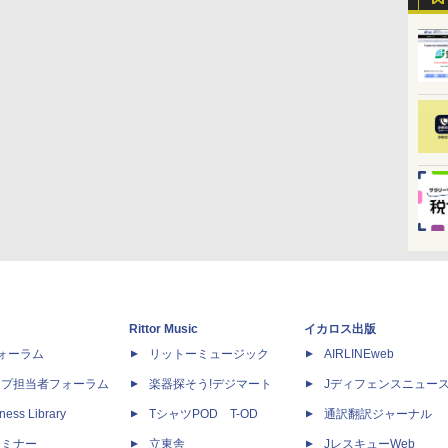
Rittor Music
イカロス出版
dフォーラム
リットーミュージック
AIRLINEweb
ップ担当者フォーラム
楽器探そう!デジマート
Jディフェンスニュー
ness Library
TシャツPOD T-OD
通訳翻訳ジャーナル
セミナー
立東舎
JレスキューWeb