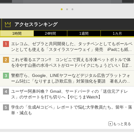
●
●
●
アクセスランキング
1時間
24時間
1週間
1カ月
エレコム、ゼブラと共同開発した、タッチペンとしてもボールペ
ンとしても使える「スタイラスツーウェイ」発売 iPadにも紙に
も、持ち替えずに書き込める
これぞ着るエアコン!! コンビニで買える冷凍ペットボトルで体
を冷やす山善の水冷ベストがロードバイクにちょうどいい【ぼっ
ち・ざ・ろーど！その14】【空いた時間でなにしてる？】
警察庁ら、Google、LINEヤフーなどデジタル広告プラットフォ
ーム5社に「なりすまし詐欺広告」対策強化を要請 著名人の写
真や映像を使った投資詐欺などへの対策として
ユーザー阿鼻叫喚？ Gmail、サードパーティの「送信元アドレ
ス」のサポートを打ち切りへ【やじうまWatch】
学生の「生成AIコピペ」レポートで悩む大学教員たち。留年・落
単・減点も
もっと見る