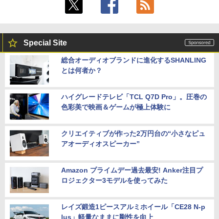
Special Site
総合オーディオブランドに進化するSHANLING
とは何者か？
ハイグレードテレビ「TCL Q7D Pro」。圧巻の
色彩美で映画＆ゲームが極上体験に
クリエイティブが作った2万円台の“小さなピュ
アオーディオスピーカー”
Amazon プライムデー過去最安! Anker注目プ
ロジェクター3モデルを使ってみた
レイズ鍛造1ピースアルミホイール「CE28 N-p
lus」軽量なままに剛性を向上