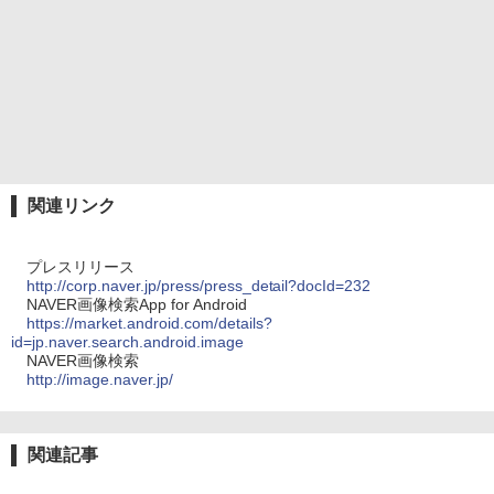
関連リンク
プレスリリース
http://corp.naver.jp/press/press_detail?docId=232
NAVER画像検索App for Android
https://market.android.com/details?
id=jp.naver.search.android.image
NAVER画像検索
http://image.naver.jp/
関連記事