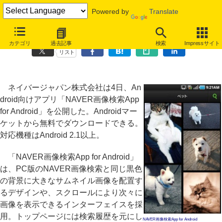
Powered by
Translate
「NAVER画像検索」のAndroidアプリが公開
カテゴリ
過去記事
検索
Impressサイト
リスト
ネイバージャパン株式会社は4日、An
droid向けアプリ「NAVER画像検索App
for Android」を公開した。Androidマー
ケットから無料でダウンロードできる。
対応機種はAndroid 2.1以上。
「NAVER画像検索App for Android」
は、PC版のNAVER画像検索と同じ黒色
の背景に大きなサムネイル画像を配置す
るデザインや、スクロールにより次々に
画像を表示できるインターフェイスを採
用。トップページには検索履歴を元にし
NAVER画像検索App for Android