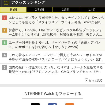
アクセスランキング
1時間
24時間
1週間
1カ月
エレコム、ゼブラと共同開発した、タッチペンとしてもボールペ
ンとしても使える「スタイラスツーウェイ」発売 iPadにも紙に
も、持ち替えずに書き込める
警察庁ら、Google、LINEヤフーなどデジタル広告プラットフォ
ーム5社に「なりすまし詐欺広告」対策強化を要請 著名人の写
真や映像を使った投資詐欺などへの対策として
ユーザー阿鼻叫喚？ Gmail、サードパーティの「送信元アドレ
ス」のサポートを打ち切りへ【やじうまWatch】
これぞ着るエアコン!! コンビニで買える冷凍ペットボトルで体
を冷やす山善の水冷ベストがロードバイクにちょうどいい【ぼっ
ち・ざ・ろーど！その14】【空いた時間でなにしてる？】
国内の銀行・信金386行のうち、なりすましメールを遮断できる
状態だったのは26.7％にとどまる～GMOブランドセキュリティ
調査
もっと見る
INTERNET Watch をフォローする