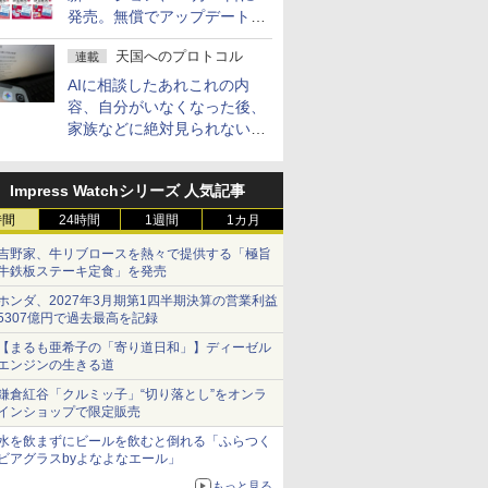
発売。無償でアップデートを
提供する早期購入キャンペー
天国へのプロトコル
連載
ンも
AIに相談したあれこれの内
容、自分がいなくなった後、
家族などに絶対見られないよ
うにするには？
Impress Watchシリーズ 人気記事
時間
24時間
1週間
1カ月
吉野家、牛リブロースを熱々で提供する「極旨
牛鉄板ステーキ定食」を発売
ホンダ、2027年3月期第1四半期決算の営業利益
5307億円で過去最高を記録
【まるも亜希子の「寄り道日和」】ディーゼル
エンジンの生きる道
鎌倉紅谷「クルミッ子」“切り落とし”をオンラ
インショップで限定販売
水を飲まずにビールを飲むと倒れる「ふらつく
ビアグラスbyよなよなエール」
もっと見る