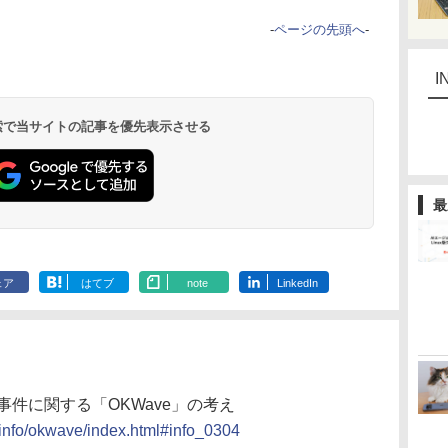
-
ページの先頭へ
-
I
 検索で当サイトの記事を優先表示させる
最
ェア
はてブ
note
LinkedIn
件に関する「OKWave」の考え
/info/okwave/index.html#info_0304