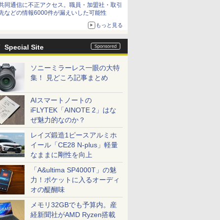
共同通信に不正アクセス。職員・加盟社・取引
先などの情報6000件が漏えいした可能性
もっと見る
Special Site
ソニーミラーレス一眼の大特
集！ 見どころ記事まとめ
AIスマートノートの
iFLYTEK「AINOTE 2」はな
ぜ魅力的なのか？
レイズ鍛造1ピースアルミホ
イール「CE28 N-plus」軽量
なままに剛性を向上
「A&ultima SP4000T」の魅
力！ポケットに入るオーディ
オの醍醐味
メモリ32GBでも予算内。産
経新聞社がAMD Ryzen搭載