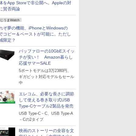
体をApp Storeで非公開へ。Appleの対
に賛否両論
じうまWatch
れぞ夢の機能、iPhoneとWindowsの
でコピー＆ペーストが可能に。ただし
域限定？
バッファローの10GbEスイッ
チが安い！ Amazon暮らし
応援サマーSALE
5ポートモデルは3万2380円、
ギガビット対応モデルもセール
中
エレコム、必要な長さに調節
して使える巻き取り式USB
Type-Cケーブル2製品を発売
USB Type-C－C、USB Type-A
－Cの2タイプ
映画のストーリーの全容を文