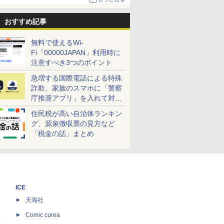
おすすめ記事
無料で使えるWi-
Fi「00000JAPAN」利用時に
注意すべき3つのポイント
急増する国際電話による特殊
詐欺、家族のスマホに「警察
庁推奨アプリ」を入れて対策
しよう！
住民税が高い自治体ランキン
グ、源泉徴収票の見方など
「税金の話」まとめ
ICE
天海社
ス
Comic curea