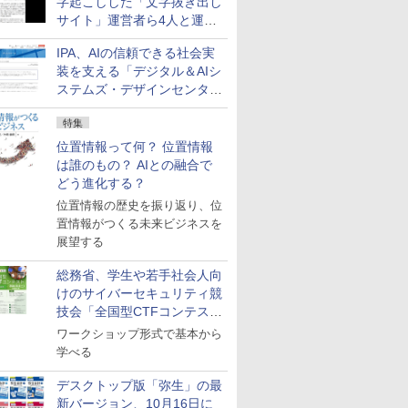
字起こしした「文字抜き出し
サイト」運営者ら4人と運営
法人に有罪判決
IPA、AIの信頼できる社会実
装を支える「デジタル＆AIシ
ステムズ・デザインセンタ
ー」新設
特集
位置情報って何？ 位置情報
は誰のもの？ AIとの融合で
どう進化する？
位置情報の歴史を振り返り、位
置情報がつくる未来ビジネスを
展望する
総務省、学生や若手社会人向
けのサイバーセキュリティ競
技会「全国型CTFコンテス
ト」を10月に開催、参加受付
ワークショップ形式で基本から
中
学べる
デスクトップ版「弥生」の最
新バージョン、10月16日に