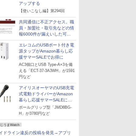
アップする
【使いこなし編】第294回
共同通信に不正アクセス。職
員・加盟社・取引先などの情
報6000件が漏えいした可能
性
エレコムのUSBポート付き電
源タップがAmazon暮らし応
援サマーSALEでお得に
AC3個口とUSB Type-A×3を備
える「ECT-37-3A3WH」が1591
円など
アイリスオーヤマのUSB充電
式電動ドライバーがAmazon
暮らし応援サマーSALEに登
場
ボールグリップ型「JMD8BG-
H」が3780円など
じうまWatch
イドライン違反の投稿を発見→アプリ