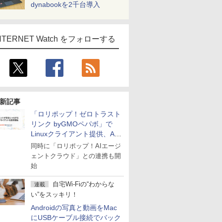
dynabookを2千台導入
NTERNET Watch をフォローする
新記事
「ロリポップ！ゼロトラスト
リンク byGMOペパボ」で
Linuxクライアント提供、AI
エージェントの接続が容易に
同時に「ロリポップ！AIエージ
ェントクラウド」との連携も開
始
自宅Wi-Fiの“わからな
連載
い”をスッキリ！
Androidの写真と動画をMac
にUSBケーブル接続でバック