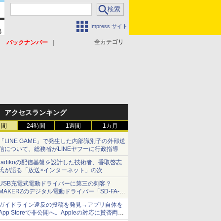
Impress サイト
全カテゴリ
バックナンバー
アクセスランキング
時間
24時間
1週間
1カ月
「LINE GAME」で発生した内部識別子の外部送
信について、総務省がLINEヤフーに行政指導
radikoの配信基盤を設計した技術者、香取啓志
氏が語る「放送×インターネット」の次
USB充電式電動ドライバーに第三の刺客？
MAKERZのデジタル電動ドライバー「SD-FA-
2000L」を、ベッセル、パナソニックと比較し
ガイドライン違反の投稿を発見→アプリ自体を
てみた 【テレワークグッズ・ミニレビュー 第
App Storeで非公開へ。Appleの対応に賛否両論
165回】
【やじうまWatch】