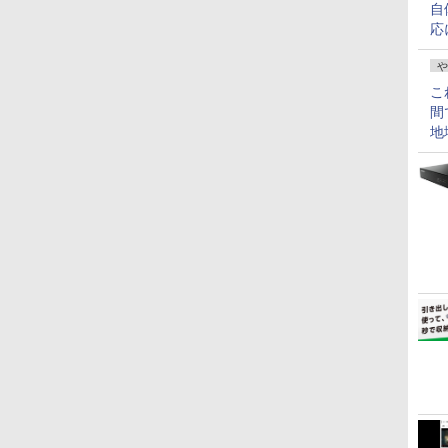
自
応
や
こ
間
地