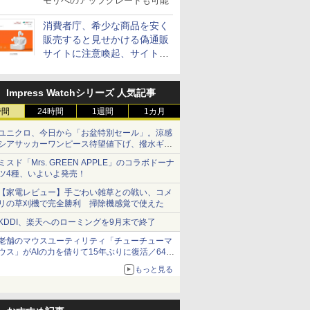
モリへのアップグレードも可能
消費者庁、希少な商品を安く
販売すると見せかける偽通販
サイトに注意喚起、サイト名
とドメイン名を公表
Impress Watchシリーズ 人気記事
時間
24時間
1週間
1カ月
ユニクロ、今日から「お盆特別セール」。涼感
シアサッカーワンピース待望値下げ、撥水ギア
ショーツは1990円に
ミスド「Mrs. GREEN APPLE」のコラボドーナ
ツ4種、いよいよ発売！
【家電レビュー】手ごわい雑草との戦い、コメ
リの草刈機で完全勝利 掃除機感覚で使えた
KDDI、楽天へのローミングを9月末で終了
老舗のマウスユーティリティ「チューチューマ
ウス」がAIの力を借りて15年ぶりに復活／64bit
化、Windows 10/11、「Chrome」も走り回
もっと見る
る。復活記念で2026年末まで500円