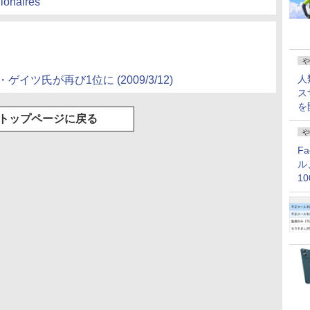
lionaires
や
人
ゲイツ氏が再び1位に (2009/3/12)
ス
を
トップページに戻る
や
F
ル
1
価