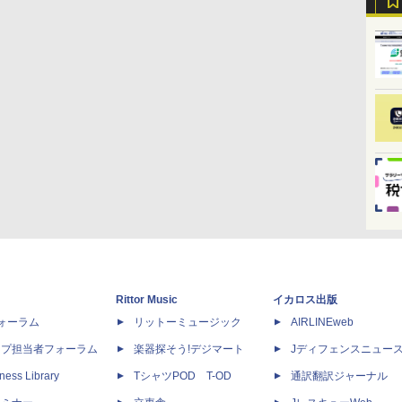
Rittor Music
イカロス出版
dフォーラム
リットーミュージック
AIRLINEweb
ップ担当者フォーラム
楽器探そう!デジマート
Jディフェンスニュー
ness Library
TシャツPOD T-OD
通訳翻訳ジャーナル