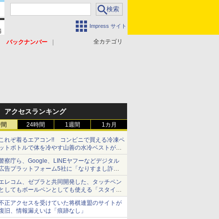
Impress サイト
全カテゴリ
バックナンバー
アクセスランキング
時間
24時間
1週間
1カ月
これぞ着るエアコン!! コンビニで買える冷凍ペ
ットボトルで体を冷やす山善の水冷ベストがロ
ードバイクにちょうどいい【ぼっち・ざ・ろー
警察庁ら、Google、LINEヤフーなどデジタル
ど！その14】【空いた時間でなにしてる？】
広告プラットフォーム5社に「なりすまし詐欺
広告」対策強化を要請 著名人の写真や映像を
エレコム、ゼブラと共同開発した、タッチペン
使った投資詐欺などへの対策として
としてもボールペンとしても使える「スタイラ
スツーウェイ」発売 iPadにも紙にも、持ち替
不正アクセスを受けていた将棋連盟のサイトが
えずに書き込める
復旧、情報漏えいは「痕跡なし」