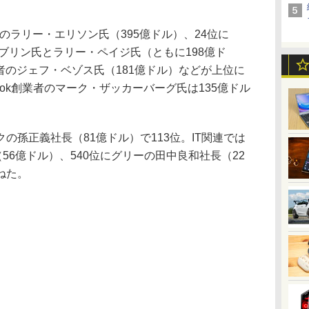
会長のラリー・エリソン氏（395億ドル）、24位に
・ブリン氏とラリー・ペイジ氏（ともに198億ド
m創業者のジェフ・ベゾス氏（181億ドル）などが上位に
ook創業者のマーク・ザッカーバーグ氏は135億ドル
孫正義社長（81億ドル）で113位。IT関連では
56億ドル）、540位にグリーの田中良和社長（22
ねた。