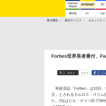
通信機器
通信サービス
セキュリティ
技術動向
Forbes世界長者番付、F
ポスト
リスト
シ
米経済誌「Forbes」は10
王」とされるカルロス・スリム氏
た。2位はビル・ゲイツ氏で56