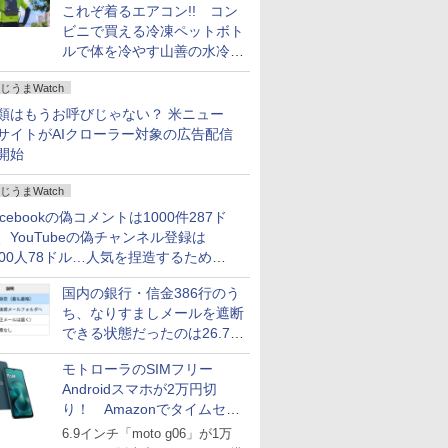
これぞ着るエアコン!! コン
ビニで買える冷凍ペットボト
ルで体を冷やす山善の水冷ベ
ストがロードバイクにちょう
じうまWatch
どいい【ぼっち・ざ・ろー
ど！その14】
類はもうお呼びじゃない？ 米ニュー
サイトがAIクローラー対象の広告配信
開始
じうまWatch
acebookの偽コメントは1000件287ド
、YouTubeの偽チャンネル登録は
000人78ドル…人気を捏造するための
格リストが公開中
国内の銀行・信金386行のう
ち、なりすましメールを遮断
できる状態だったのは26.7％
にとどまる～GMOブランド
モトローラのSIMフリー
セキュリティ調査
Androidスマホが2万円切
り！ Amazonでタイムセー
ル
6.9インチ「moto g06」が1万