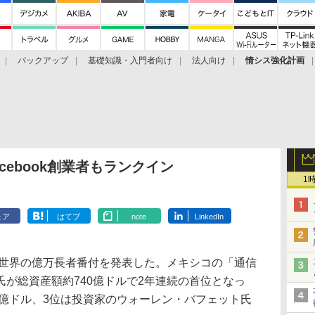
バックアップ
基礎知識・入門者向け
法人向け
情シス強化計画
acebook創業者もランクイン
1
ェア
はてブ
note
LinkedIn
日、世界の億万長者番付を発表した。メキシコの「通信
が総資産額約740億ドルで2年連続の首位となっ
0億ドル、3位は投資家のウォーレン・バフェット氏