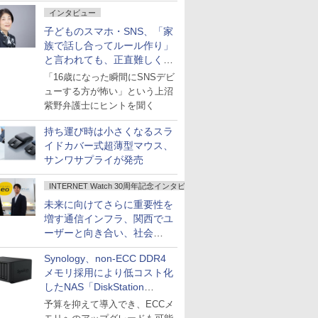
インタビュー
子どものスマホ・SNS、「家
族で話し合ってルール作り」
と言われても、正直難しくな
いですか？
「16歳になった瞬間にSNSデビ
ューする方が怖い」という上沼
紫野弁護士にヒントを聞く
持ち運び時は小さくなるスラ
イドカバー式超薄型マウス、
サンワサプライが発売
INTERNET Watch 30周年記念インタビュー
未来に向けてさらに重要性を
増す通信インフラ、関西でユ
ーザーと向き合い、社会
の“あたらしい”を起動し続け
Synology、non-ECC DDR4
る～オプテージ
メモリ採用により低コスト化
したNAS「DiskStation
neo+」シリーズ
予算を抑えて導入でき、ECCメ