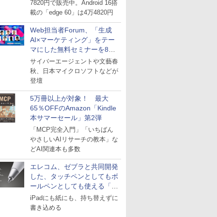
7820円で販売中。Android 16搭
載の「edge 60」は4万4820円
Web担当者Forum、「生成
AI×マーケティング」をテー
マにした無料セミナーを8月
27日にオンライン開催
サイバーエージェントや文藝春
秋、日本マイクロソフトなどが
登壇
5万冊以上が対象！ 最大
65％OFFのAmazon「Kindle
本サマーセール」第2弾
「MCP完全入門」「いちばん
やさしいAIリサーチの教本」な
どAI関連本も多数
エレコム、ゼブラと共同開発
した、タッチペンとしてもボ
ールペンとしても使える「ス
タイラスツーウェイ」発売
iPadにも紙にも、持ち替えずに
書き込める