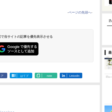
-
ページの先頭へ
-
I
 検索で当サイトの記事を優先表示させる
最
ェア
はてブ
note
LinkedIn
）