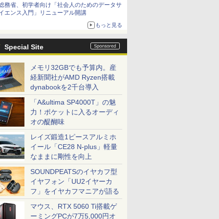
総務省、初学者向け「社会人のためのデータサ
イエンス入門」リニューアル開講
もっと見る
Special Site
メモリ32GBでも予算内。産
経新聞社がAMD Ryzen搭載
dynabookを2千台導入
「A&ultima SP4000T」の魅
力！ポケットに入るオーディ
オの醍醐味
レイズ鍛造1ピースアルミホ
イール「CE28 N-plus」軽量
なままに剛性を向上
SOUNDPEATSのイヤカフ型
イヤフォン「UU2イヤーカ
フ」をイヤカフマニアが語る
マウス、RTX 5060 Ti搭載ゲ
ーミングPCが7万5,000円オ