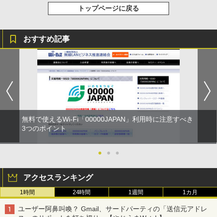
トップページに戻る
おすすめ記事
無料で使えるWi-Fi「00000JAPAN」利用時に注意すべき
3つのポイント
●
●
●
アクセスランキング
1時間
24時間
1週間
1カ月
ユーザー阿鼻叫喚？ Gmail、サードパーティの「送信元アドレ