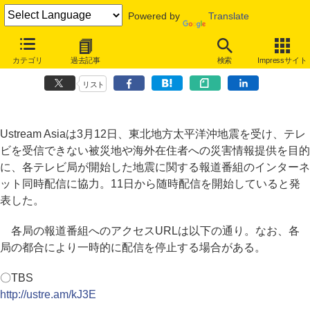
Powered by
Translate
Ustream Asia、民放TV各局の東北地方太平洋沖地震報道番組を同時配
カテゴリ
過去記事
検索
Impressサイト
信
リスト
Ustream Asiaは3月12日、東北地方太平洋沖地震を受け、テレ
ビを受信できない被災地や海外在住者への災害情報提供を目的
に、各テレビ局が開始した地震に関する報道番組のインターネ
ット同時配信に協力。11日から随時配信を開始していると発
表した。
各局の報道番組へのアクセスURLは以下の通り。なお、各
局の都合により一時的に配信を停止する場合がある。
〇TBS
http://ustre.am/kJ3E