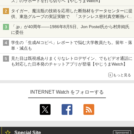
ス」のサポートを打ち切りへ【やじうまWatch】
タイガー、魔法瓶の技術を応用した断熱材をデータセンターに提
供、東急グループの実証実験で 「ステンレス密封真空断熱パネ
ル TIVIP」
「.jp」が40周年――1986年8月5日、Jon Postel氏から村井純氏
に委任
学生の「生成AIコピペ」レポートで悩む大学教員たち。留年・落
単・減点も
見た目は既視感ありまくりなレトロデザイン、でもビデオ通話に
も対応した日本発のチャットアプリが登場【やじうまWatch】
もっと見る
INTERNET Watch をフォローする
Special Site