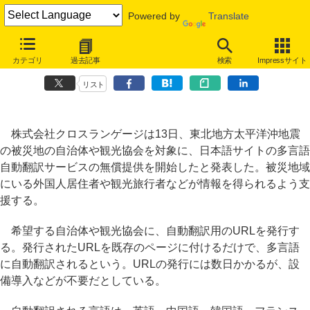
Powered by
Translate
クロスランゲージ、「ホームページ自動翻訳サービス」被災自治体に無
カテゴリ
過去記事
検索
Impressサイト
償提供
リスト
株式会社クロスランゲージは13日、東北地方太平洋沖地震
の被災地の自治体や観光協会を対象に、日本語サイトの多言語
自動翻訳サービスの無償提供を開始したと発表した。被災地域
にいる外国人居住者や観光旅行者などが情報を得られるよう支
援する。
希望する自治体や観光協会に、自動翻訳用のURLを発行す
る。発行されたURLを既存のページに付けるだけで、多言語
に自動翻訳されるという。URLの発行には数日かかるが、設
備導入などが不要だとしている。