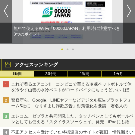
無料で使えるWi-Fi「00000JAPAN」利用時に注意すべき
3つのポイント
●
●
●
アクセスランキング
1時間
24時間
1週間
1カ月
これぞ着るエアコン!! コンビニで買える冷凍ペットボトルで体
を冷やす山善の水冷ベストがロードバイクにちょうどいい【ぼっ
ち・ざ・ろーど！その14】【空いた時間でなにしてる？】
警察庁ら、Google、LINEヤフーなどデジタル広告プラットフォ
ーム5社に「なりすまし詐欺広告」対策強化を要請 著名人の写
真や映像を使った投資詐欺などへの対策として
エレコム、ゼブラと共同開発した、タッチペンとしてもボールペ
ンとしても使える「スタイラスツーウェイ」発売 iPadにも紙に
も、持ち替えずに書き込める
不正アクセスを受けていた将棋連盟のサイトが復旧、情報漏えい