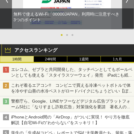
無料で使えるWi-Fi「00000JAPAN」利用時に注意すべき
3つのポイント
●
●
●
アクセスランキング
1時間
24時間
1週間
1カ月
エレコム、ゼブラと共同開発した、タッチペンとしてもボールペ
ンとしても使える「スタイラスツーウェイ」発売 iPadにも紙に
も、持ち替えずに書き込める
これぞ着るエアコン!! コンビニで買える冷凍ペットボトルで体
を冷やす山善の水冷ベストがロードバイクにちょうどいい【ぼっ
ち・ざ・ろーど！その14】【空いた時間でなにしてる？】
警察庁ら、Google、LINEヤフーなどデジタル広告プラットフォ
ーム5社に「なりすまし詐欺広告」対策強化を要請 著名人の写
真や映像を使った投資詐欺などへの対策として
iPhoneとAndroid間の「AirDrop」がついに実現！ やり方を徹底
解説【自宅Wi-Fiの“わからない”をスッキリ！】
学生の「生成AIコピペ」レポートで悩む大学教員たち。留年・落