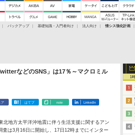
バックアップ
基礎知識・入門者向け
法人向け
情シス強化計画
itterなどのSNS」は17％～マクロミル
1
ェア
はてブ
note
LinkedIn
東北地方太平洋沖地震に伴う生活支援に関するアン
査は3月16日に開始し、17日12時までにインター