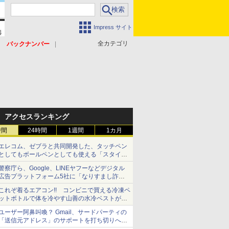
Impress サイト
全カテゴリ
バックナンバー
アクセスランキング
時間
24時間
1週間
1カ月
エレコム、ゼブラと共同開発した、タッチペン
としてもボールペンとしても使える「スタイラ
スツーウェイ」発売 iPadにも紙にも、持ち替
警察庁ら、Google、LINEヤフーなどデジタル
えずに書き込める
広告プラットフォーム5社に「なりすまし詐欺
広告」対策強化を要請 著名人の写真や映像を
これぞ着るエアコン!! コンビニで買える冷凍ペ
使った投資詐欺などへの対策として
ットボトルで体を冷やす山善の水冷ベストがロ
ードバイクにちょうどいい【ぼっち・ざ・ろー
ユーザー阿鼻叫喚？ Gmail、サードパーティの
ど！その14】【空いた時間でなにしてる？】
「送信元アドレス」のサポートを打ち切りへ
【やじうまWatch】