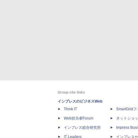
Group site links
インプレスのビジネスWeb
Think IT
SmartGri
Web担当者Forum
ネットショ
インプレス総合研究所
Impress Busi
IT Leaders
インプレス