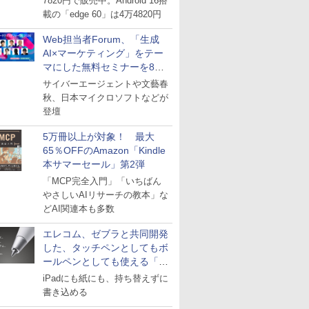
7820円で販売中。Android 16搭
載の「edge 60」は4万4820円
Web担当者Forum、「生成
AI×マーケティング」をテー
マにした無料セミナーを8月
27日にオンライン開催
サイバーエージェントや文藝春
秋、日本マイクロソフトなどが
登壇
5万冊以上が対象！ 最大
65％OFFのAmazon「Kindle
本サマーセール」第2弾
「MCP完全入門」「いちばん
やさしいAIリサーチの教本」な
どAI関連本も多数
エレコム、ゼブラと共同開発
した、タッチペンとしてもボ
ールペンとしても使える「ス
タイラスツーウェイ」発売
iPadにも紙にも、持ち替えずに
書き込める