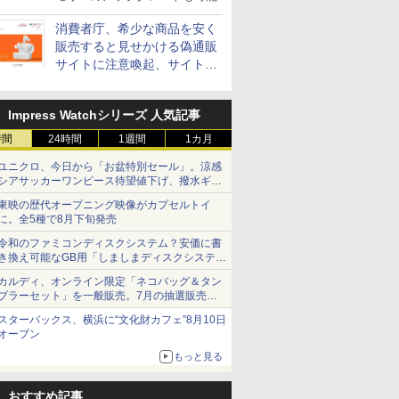
消費者庁、希少な商品を安く
販売すると見せかける偽通販
サイトに注意喚起、サイト名
とドメイン名を公表
Impress Watchシリーズ 人気記事
時間
24時間
1週間
1カ月
ユニクロ、今日から「お盆特別セール」。涼感
シアサッカーワンピース待望値下げ、撥水ギア
ショーツは1990円に
東映の歴代オープニング映像がカプセルトイ
に。全5種で8月下旬発売
令和のファミコンディスクシステム？安価に書
き換え可能なGB用「しましまディスクシステ
ム」
カルディ、オンライン限定「ネコバッグ＆タン
ブラーセット」を一般販売。7月の抽選販売の
当選無効分
スターバックス、横浜に“文化財カフェ”8月10日
オープン
もっと見る
おすすめ記事