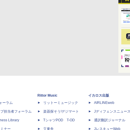
Rittor Music
イカロス出版
dフォーラム
リットーミュージック
AIRLINEweb
ップ担当者フォーラム
楽器探そう!デジマート
Jディフェンスニュー
ness Library
TシャツPOD T-OD
通訳翻訳ジャーナル
セミナー
立東舎
JレスキューWeb