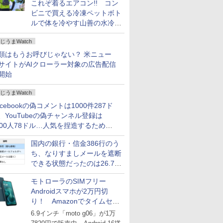
これぞ着るエアコン!! コン
ビニで買える冷凍ペットボト
ルで体を冷やす山善の水冷ベ
ストがロードバイクにちょう
じうまWatch
どいい【ぼっち・ざ・ろー
ど！その14】
類はもうお呼びじゃない？ 米ニュー
サイトがAIクローラー対象の広告配信
開始
じうまWatch
acebookの偽コメントは1000件287ド
、YouTubeの偽チャンネル登録は
000人78ドル…人気を捏造するための
格リストが公開中
国内の銀行・信金386行のう
ち、なりすましメールを遮断
できる状態だったのは26.7％
にとどまる～GMOブランド
モトローラのSIMフリー
セキュリティ調査
Androidスマホが2万円切
り！ Amazonでタイムセー
ル
6.9インチ「moto g06」が1万