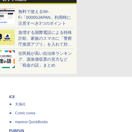
無料で使えるWi-
Fi「00000JAPAN」利用時に
注意すべき3つのポイント
急増する国際電話による特殊
詐欺、家族のスマホに「警察
庁推奨アプリ」を入れて対策
しよう！
住民税が高い自治体ランキン
グ、源泉徴収票の見方など
「税金の話」まとめ
ICE
天海社
ス
Comic curea
impress QuickBooks
PUBFUN