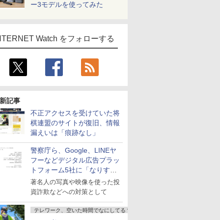
ー3モデルを使ってみた
NTERNET Watch をフォローする
新記事
不正アクセスを受けていた将
棋連盟のサイトが復旧、情報
漏えいは「痕跡なし」
警察庁ら、Google、LINEヤ
フーなどデジタル広告プラッ
トフォーム5社に「なりすま
し詐欺広告」対策強化を要請
著名人の写真や映像を使った投
資詐欺などへの対策として
テレワーク、空いた時間でなにしてる？