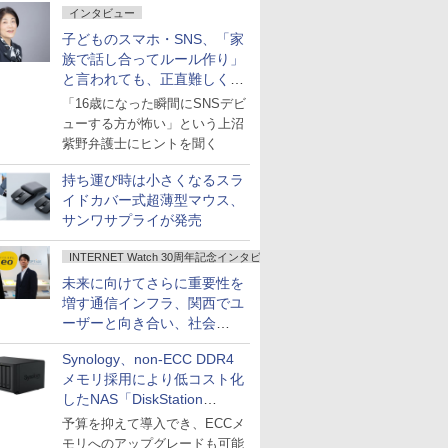
インタビュー
子どものスマホ・SNS、「家
族で話し合ってルール作り」
と言われても、正直難しくな
いですか？
「16歳になった瞬間にSNSデビ
ューする方が怖い」という上沼
紫野弁護士にヒントを聞く
持ち運び時は小さくなるスラ
イドカバー式超薄型マウス、
サンワサプライが発売
INTERNET Watch 30周年記念インタビュー
未来に向けてさらに重要性を
増す通信インフラ、関西でユ
ーザーと向き合い、社会
の“あたらしい”を起動し続け
Synology、non-ECC DDR4
る～オプテージ
メモリ採用により低コスト化
したNAS「DiskStation
neo+」シリーズ
予算を抑えて導入でき、ECCメ
モリへのアップグレードも可能