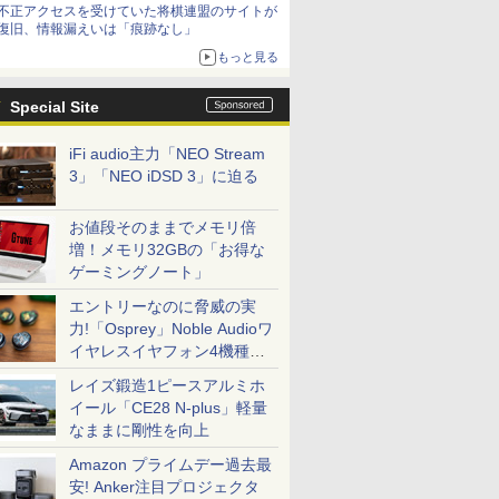
不正アクセスを受けていた将棋連盟のサイトが
復旧、情報漏えいは「痕跡なし」
もっと見る
Special Site
iFi audio主力「NEO Stream
3」「NEO iDSD 3」に迫る
お値段そのままでメモリ倍
増！メモリ32GBの「お得な
ゲーミングノート」
エントリーなのに脅威の実
力!「Osprey」Noble Audioワ
イヤレスイヤフォン4機種を
一気に聴く
レイズ鍛造1ピースアルミホ
イール「CE28 N-plus」軽量
なままに剛性を向上
Amazon プライムデー過去最
安! Anker注目プロジェクタ