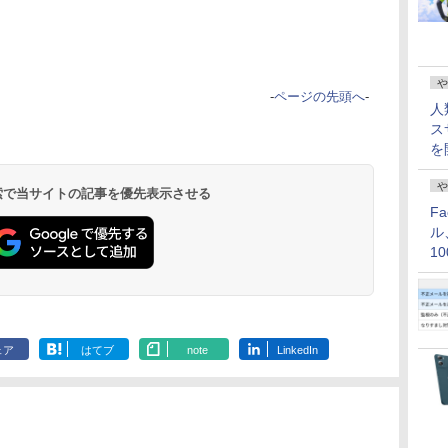
や
-
ページの先頭へ
-
人
ス
を
や
 検索で当サイトの記事を優先表示させる
F
ル
1
価
ェア
はてブ
note
LinkedIn