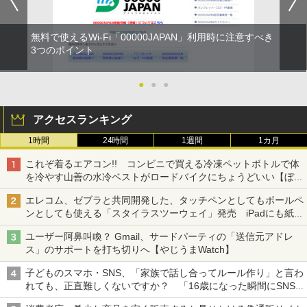
無料で使えるWi-Fi「00000JAPAN」利用時に注意すべき
3つのポイント
●
●
●
アクセスランキング
1時間
24時間
1週間
1カ月
これぞ着るエアコン!! コンビニで買える冷凍ペットボトルで体
を冷やす山善の水冷ベストがロードバイクにちょうどいい【ぼっ
ち・ざ・ろーど！その14】【空いた時間でなにしてる？】
エレコム、ゼブラと共同開発した、タッチペンとしてもボールペ
ンとしても使える「スタイラスツーウェイ」発売 iPadにも紙に
も、持ち替えずに書き込める
ユーザー阿鼻叫喚？ Gmail、サードパーティの「送信元アドレ
ス」のサポートを打ち切りへ【やじうまWatch】
子どものスマホ・SNS、「家族で話し合ってルール作り」と言わ
れても、正直難しくないですか？ 「16歳になった瞬間にSNS
デビューする方が怖い」という上沼紫野弁護士にヒントを聞く