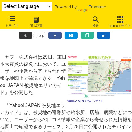
Powered by
Translate
ヤフー、被災地の給水所や店舗情報などを検索できる「被災地エリアガ
カテゴリ
過去記事
検索
Impressサイト
イド」
リスト
ヤフー株式会社は29日、東日
本大震災の被災地において、ユ
ーザーや企業から寄せられた情
報を地図上で確認できる「Yah
oo! JAPAN 被災地エリアガイ
ド」を公開した。
Yahoo! JAPAN 被災地エリアガイド
「Yahoo! JAPAN 被災地エリ
アガイド」は、被災地の避難所や給水所、店舗、病院などにつ
いて、ユーザーからの口コミ情報や企業から寄せられた情報を
地図上で確認できるサービス。3月28日に公開されたモバイル