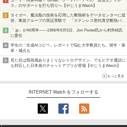
ユーザー阿鼻叫喚？ Gmail、サードパーティの「送信元アドレ
ス」のサポートを打ち切りへ【やじうまWatch】
タイガー、魔法瓶の技術を応用した断熱材をデータセンターに提
供、東急グループの実証実験で 「ステンレス密封真空断熱パネ
ル TIVIP」
「.jp」が40周年――1986年8月5日、Jon Postel氏から村井純氏
に委任
学生の「生成AIコピペ」レポートで悩む大学教員たち。留年・落
単・減点も
見た目は既視感ありまくりなレトロデザイン、でもビデオ通話に
も対応した日本発のチャットアプリが登場【やじうまWatch】
もっと見る
INTERNET Watch をフォローする