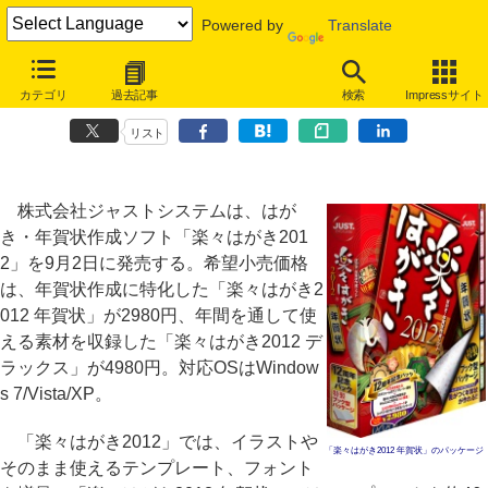
Powered by
Translate
ジャストシステム「楽々はがき2012」、書道文字や墨絵が描ける機能
カテゴリ
過去記事
検索
Impressサイト
を搭載
リスト
株式会社ジャストシステムは、はが
き・年賀状作成ソフト「楽々はがき201
2」を9月2日に発売する。希望小売価格
は、年賀状作成に特化した「楽々はがき2
012 年賀状」が2980円、年間を通して使
える素材を収録した「楽々はがき2012 デ
ラックス」が4980円。対応OSはWindow
s 7/Vista/XP。
「楽々はがき2012」では、イラストや
「楽々はがき2012 年賀状」のパッケージ
そのまま使えるテンプレート、フォント