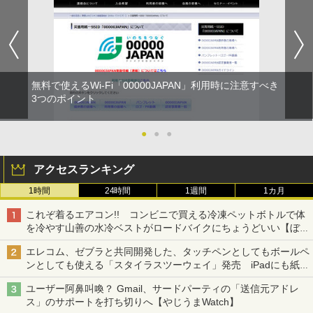
無料で使えるWi-Fi「00000JAPAN」利用時に注意すべき
3つのポイント
●
●
●
アクセスランキング
1時間
24時間
1週間
1カ月
これぞ着るエアコン!! コンビニで買える冷凍ペットボトルで体
を冷やす山善の水冷ベストがロードバイクにちょうどいい【ぼっ
ち・ざ・ろーど！その14】【空いた時間でなにしてる？】
エレコム、ゼブラと共同開発した、タッチペンとしてもボールペ
ンとしても使える「スタイラスツーウェイ」発売 iPadにも紙に
も、持ち替えずに書き込める
ユーザー阿鼻叫喚？ Gmail、サードパーティの「送信元アドレ
ス」のサポートを打ち切りへ【やじうまWatch】