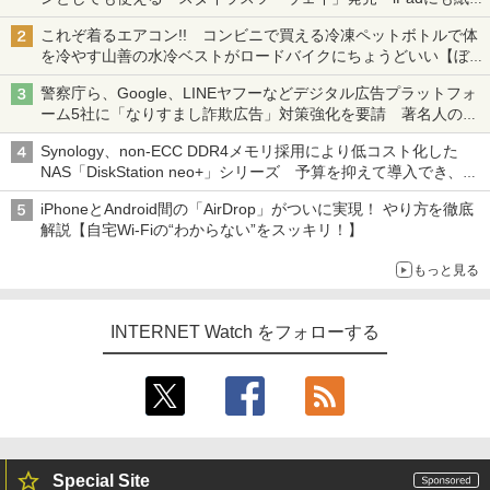
も、持ち替えずに書き込める
これぞ着るエアコン!! コンビニで買える冷凍ペットボトルで体
を冷やす山善の水冷ベストがロードバイクにちょうどいい【ぼっ
ち・ざ・ろーど！その14】【空いた時間でなにしてる？】
警察庁ら、Google、LINEヤフーなどデジタル広告プラットフォ
ーム5社に「なりすまし詐欺広告」対策強化を要請 著名人の写
真や映像を使った投資詐欺などへの対策として
Synology、non-ECC DDR4メモリ採用により低コスト化した
NAS「DiskStation neo+」シリーズ 予算を抑えて導入でき、
ECCメモリへのアップグレードも可能
iPhoneとAndroid間の「AirDrop」がついに実現！ やり方を徹底
解説【自宅Wi-Fiの“わからない”をスッキリ！】
もっと見る
INTERNET Watch をフォローする
Special Site