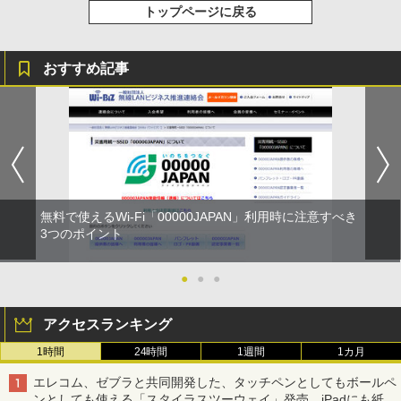
トップページに戻る
おすすめ記事
無料で使えるWi-Fi「00000JAPAN」利用時に注意すべき
3つのポイント
●
●
●
アクセスランキング
1時間
24時間
1週間
1カ月
エレコム、ゼブラと共同開発した、タッチペンとしてもボールペ
ンとしても使える「スタイラスツーウェイ」発売 iPadにも紙に