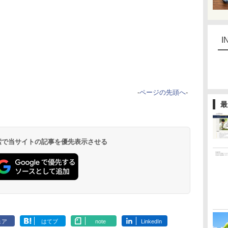
I
-
ページの先頭へ
-
最
 検索で当サイトの記事を優先表示させる
ェア
はてブ
note
LinkedIn