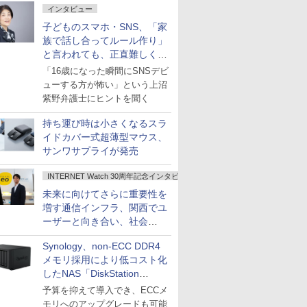
インタビュー
子どものスマホ・SNS、「家
族で話し合ってルール作り」
と言われても、正直難しくな
いですか？
「16歳になった瞬間にSNSデビ
ューする方が怖い」という上沼
紫野弁護士にヒントを聞く
持ち運び時は小さくなるスラ
イドカバー式超薄型マウス、
サンワサプライが発売
INTERNET Watch 30周年記念インタビュー
未来に向けてさらに重要性を
増す通信インフラ、関西でユ
ーザーと向き合い、社会
の“あたらしい”を起動し続け
Synology、non-ECC DDR4
る～オプテージ
メモリ採用により低コスト化
したNAS「DiskStation
neo+」シリーズ
予算を抑えて導入でき、ECCメ
モリへのアップグレードも可能