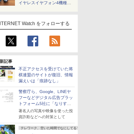
イヤレスイヤフォン4機種を
一気に聴く
NTERNET Watch をフォローする
新記事
不正アクセスを受けていた将
棋連盟のサイトが復旧、情報
漏えいは「痕跡なし」
警察庁ら、Google、LINEヤ
フーなどデジタル広告プラッ
トフォーム5社に「なりすま
し詐欺広告」対策強化を要請
著名人の写真や映像を使った投
資詐欺などへの対策として
テレワーク、空いた時間でなにしてる？