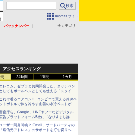
Impress サイト
全カテゴリ
バックナンバー
アクセスランキング
時間
24時間
1週間
1カ月
エレコム、ゼブラと共同開発した、タッチペン
としてもボールペンとしても使える「スタイラ
スツーウェイ」発売 iPadにも紙にも、持ち替
これぞ着るエアコン!! コンビニで買える冷凍ペ
えずに書き込める
ットボトルで体を冷やす山善の水冷ベストがロ
ードバイクにちょうどいい【ぼっち・ざ・ろー
警察庁ら、Google、LINEヤフーなどデジタル
ど！その14】【空いた時間でなにしてる？】
広告プラットフォーム5社に「なりすまし詐欺
広告」対策強化を要請 著名人の写真や映像を
ユーザー阿鼻叫喚？ Gmail、サードパーティの
使った投資詐欺などへの対策として
「送信元アドレス」のサポートを打ち切りへ
【やじうまWatch】