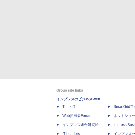
Group site links
インプレスのビジネスWeb
Think IT
SmartGri
Web担当者Forum
ネットショ
インプレス総合研究所
Impress Busi
IT Leaders
インプレス