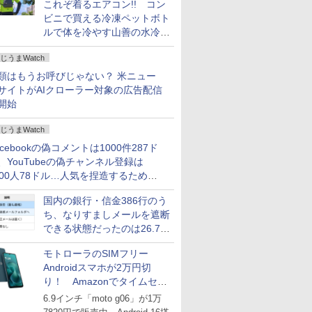
これぞ着るエアコン!! コン
ビニで買える冷凍ペットボト
ルで体を冷やす山善の水冷ベ
ストがロードバイクにちょう
じうまWatch
どいい【ぼっち・ざ・ろー
ど！その14】
類はもうお呼びじゃない？ 米ニュー
サイトがAIクローラー対象の広告配信
開始
じうまWatch
acebookの偽コメントは1000件287ド
、YouTubeの偽チャンネル登録は
000人78ドル…人気を捏造するための
格リストが公開中
国内の銀行・信金386行のう
ち、なりすましメールを遮断
できる状態だったのは26.7％
にとどまる～GMOブランド
モトローラのSIMフリー
セキュリティ調査
Androidスマホが2万円切
り！ Amazonでタイムセー
ル
6.9インチ「moto g06」が1万