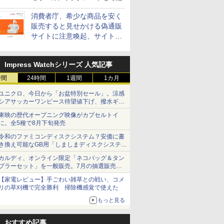
消費者庁、希少な商品を安く
販売すると見せかける偽通販
サイトに注意喚起、サイト名
とドメイン名を公表
Impress Watchシリーズ 人気記事
時間
24時間
1週間
1カ月
ユニクロ、今日から「お盆特別セール」。涼感
シアサッカーワンピース待望値下げ、撥水ギア
ショーツは1990円に
東映の歴代オープニング映像がカプセルトイ
に。全5種で8月下旬発売
令和のファミコンディスクシステム？安価に書
き換え可能なGB用「しましまディスクシステ
ム」
カルディ、オンライン限定「ネコバッグ＆タン
ブラーセット」を一般販売。7月の抽選販売の
当選無効分
【家電レビュー】手ごわい雑草との戦い、コメ
リの草刈機で完全勝利 掃除機感覚で使えた
もっと見る
おすすめ記事