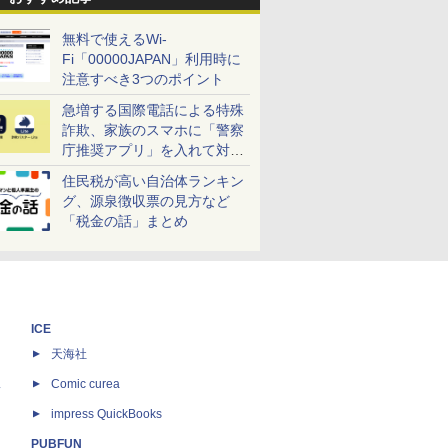
無料で使えるWi-
Fi「00000JAPAN」利用時に
注意すべき3つのポイント
急増する国際電話による特殊
詐欺、家族のスマホに「警察
庁推奨アプリ」を入れて対策
しよう！
住民税が高い自治体ランキン
グ、源泉徴収票の見方など
「税金の話」まとめ
ICE
天海社
ス
Comic curea
impress QuickBooks
PUBFUN