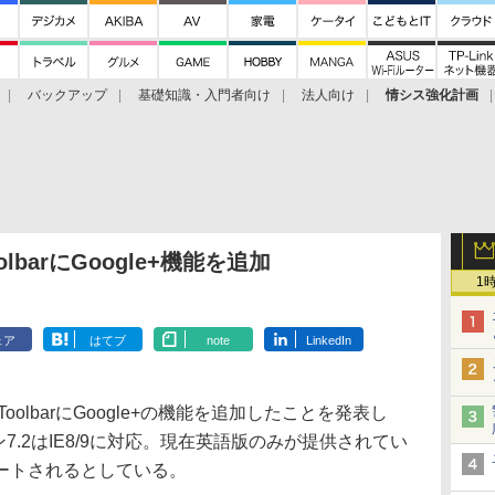
バックアップ
基礎知識・入門者向け
法人向け
情シス強化計画
ToolbarにGoogle+機能を追加
1
ェア
はてブ
note
LinkedIn
e ToolbarにGoogle+の機能を追加したことを発表し
ージョン7.2はIE8/9に対応。現在英語版のみが提供されてい
ートされるとしている。