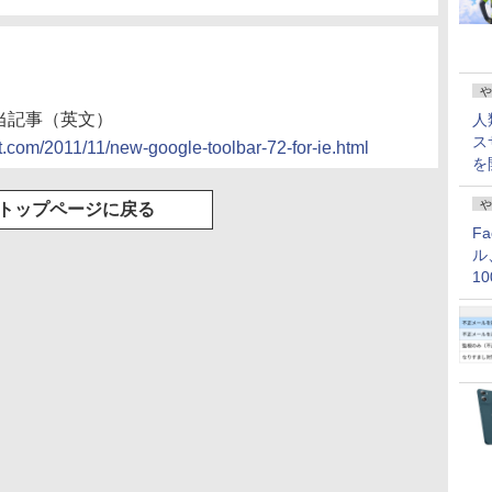
や
の該当記事（英文）
人
ス
t.com/2011/11/new-google-toolbar-72-for-ie.html
を
や
トップページに戻る
F
ル
1
価