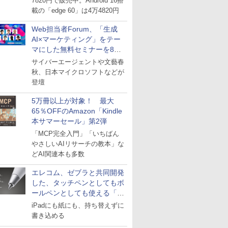
7820円で販売中。Android 16搭
載の「edge 60」は4万4820円
Web担当者Forum、「生成
AI×マーケティング」をテー
マにした無料セミナーを8月
27日にオンライン開催
サイバーエージェントや文藝春
秋、日本マイクロソフトなどが
登壇
5万冊以上が対象！ 最大
65％OFFのAmazon「Kindle
本サマーセール」第2弾
「MCP完全入門」「いちばん
やさしいAIリサーチの教本」な
どAI関連本も多数
エレコム、ゼブラと共同開発
した、タッチペンとしてもボ
ールペンとしても使える「ス
タイラスツーウェイ」発売
iPadにも紙にも、持ち替えずに
書き込める