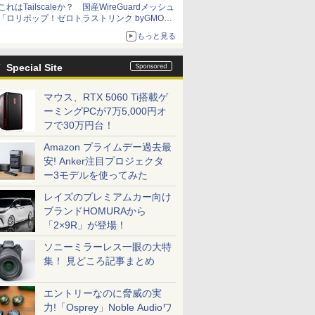
これはTailscaleか？ 国産WireGuardメッシュ
「ロリポップ！ゼロトラストリンク byGMOペ
パボ」を実測で確かめた【イニシャルB】
もっと見る
Special Site
マウス、RTX 5060 Ti搭載ゲ
ーミングPCが7万5,000円オ
フで30万円台！
Amazon プライムデー過去最
安! Anker注目プロジェクタ
ー3モデルを使ってみた
レイズのプレミアムカー向け
ブランドHOMURAから
「2×9R」が登場！
ソニーミラーレス一眼の大特
集！ 見どころ記事まとめ
エントリーなのに脅威の実
力!「Osprey」Noble Audioワ