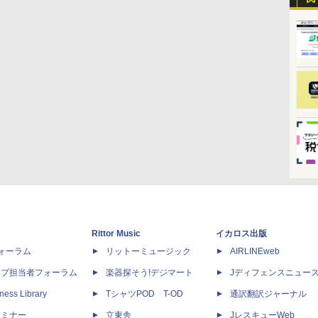
Rittor Music
イカロス出版
dフォーラム
リットーミュージック
AIRLINEweb
ップ担当者フォーラム
楽器探そう!デジマート
Jディフェンスニュー
ness Library
TシャツPOD T-OD
通訳翻訳ジャーナル
セミナー
立東舎
JレスキューWeb