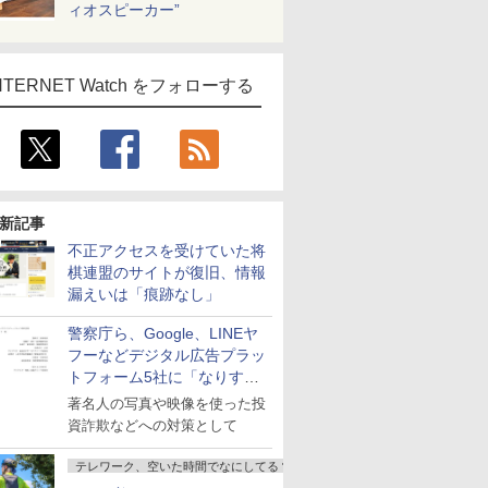
ィオスピーカー”
NTERNET Watch をフォローする
新記事
不正アクセスを受けていた将
棋連盟のサイトが復旧、情報
漏えいは「痕跡なし」
警察庁ら、Google、LINEヤ
フーなどデジタル広告プラッ
トフォーム5社に「なりすま
し詐欺広告」対策強化を要請
著名人の写真や映像を使った投
資詐欺などへの対策として
テレワーク、空いた時間でなにしてる？