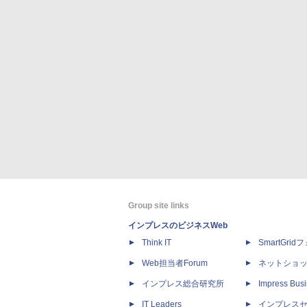
Group site links
インプレスのビジネスWeb
Think IT
SmartGri
Web担当者Forum
ネットショ
インプレス総合研究所
Impress Busi
IT Leaders
インプレス