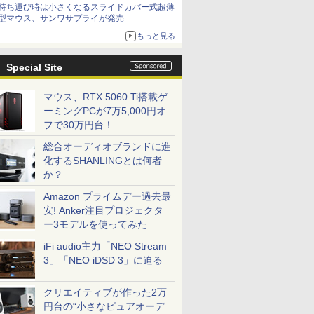
持ち運び時は小さくなるスライドカバー式超薄
型マウス、サンワサプライが発売
もっと見る
Special Site
マウス、RTX 5060 Ti搭載ゲ
ーミングPCが7万5,000円オ
フで30万円台！
総合オーディオブランドに進
化するSHANLINGとは何者
か？
Amazon プライムデー過去最
安! Anker注目プロジェクタ
ー3モデルを使ってみた
iFi audio主力「NEO Stream
3」「NEO iDSD 3」に迫る
クリエイティブが作った2万
円台の“小さなピュアオーデ