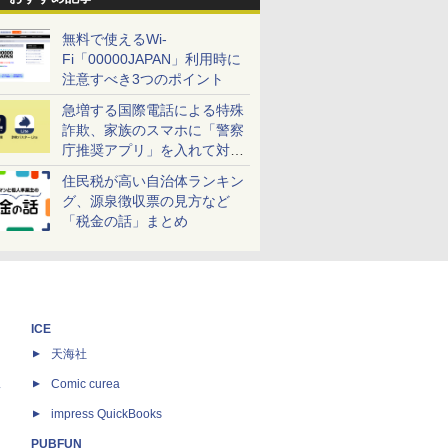
無料で使えるWi-
Fi「00000JAPAN」利用時に
注意すべき3つのポイント
急増する国際電話による特殊
詐欺、家族のスマホに「警察
庁推奨アプリ」を入れて対策
しよう！
住民税が高い自治体ランキン
グ、源泉徴収票の見方など
「税金の話」まとめ
ICE
天海社
ス
Comic curea
impress QuickBooks
PUBFUN