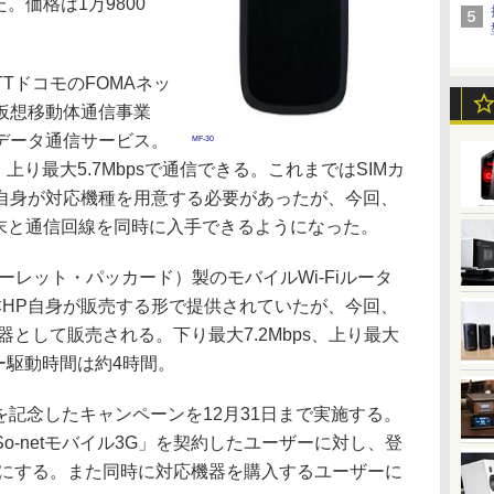
。価格は1万9800
TTドコモのFOMAネッ
仮想移動体通信事業
データ通信サービス。
MF-30
s、上り最大5.7Mbpsで通信できる。これまではSIMカ
自身が対応機種を用意する必要があったが、今回、
端末と通信回線を同時に入手できるようになった。
ーレット・パッカード）製のモバイルWi-Fiルータ
本HP自身が販売する形で提供されていたが、今回、
機器として販売される。下り最大7.2Mbps、上り最大
リー駆動時間は約4時間。
始を記念したキャンペーンを12月31日まで実施する。
o-netモバイル3G」を契約したユーザーに対し、登
料にする。また同時に対応機器を購入するユーザーに