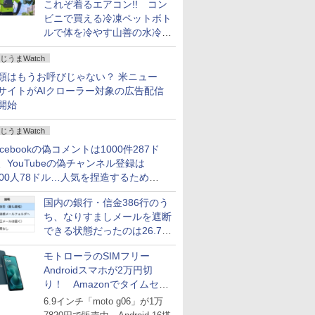
これぞ着るエアコン!! コン
ビニで買える冷凍ペットボト
ルで体を冷やす山善の水冷ベ
ストがロードバイクにちょう
じうまWatch
どいい【ぼっち・ざ・ろー
ど！その14】
類はもうお呼びじゃない？ 米ニュー
サイトがAIクローラー対象の広告配信
開始
じうまWatch
acebookの偽コメントは1000件287ド
、YouTubeの偽チャンネル登録は
000人78ドル…人気を捏造するための
格リストが公開中
国内の銀行・信金386行のう
ち、なりすましメールを遮断
できる状態だったのは26.7％
にとどまる～GMOブランド
モトローラのSIMフリー
セキュリティ調査
Androidスマホが2万円切
り！ Amazonでタイムセー
ル
6.9インチ「moto g06」が1万