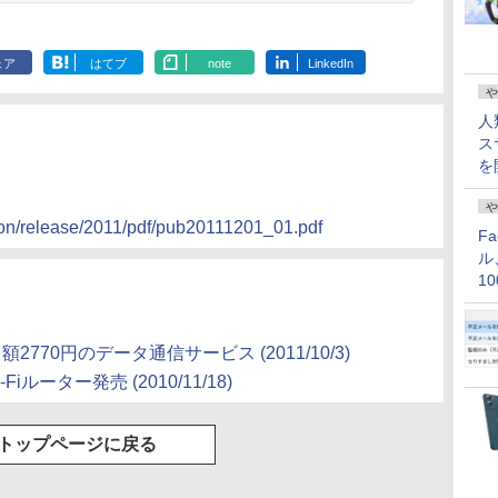
ェア
はてブ
note
LinkedIn
や
人
ス
を
や
tion/release/2011/pdf/pub20111201_01.pdf
F
ル
1
価
額2770円のデータ通信サービス (2011/10/3)
ルーター発売 (2010/11/18)
トップページに戻る