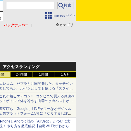
Impress サイト
全カテゴリ
バックナンバー
アクセスランキング
時間
24時間
1週間
1カ月
エレコム、ゼブラと共同開発した、タッチペン
としてもボールペンとしても使える「スタイラ
スツーウェイ」発売 iPadにも紙にも、持ち替
これぞ着るエアコン!! コンビニで買える冷凍ペ
えずに書き込める
ットボトルで体を冷やす山善の水冷ベストがロ
ードバイクにちょうどいい【ぼっち・ざ・ろー
警察庁ら、Google、LINEヤフーなどデジタル
ど！その14】【空いた時間でなにしてる？】
広告プラットフォーム5社に「なりすまし詐欺
広告」対策強化を要請 著名人の写真や映像を
iPhoneとAndroid間の「AirDrop」がついに実
使った投資詐欺などへの対策として
現！ やり方を徹底解説【自宅Wi-Fiの“わからな
い”をスッキリ！】