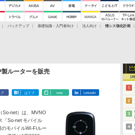
バックアップ
基礎知識・入門者向け
法人向け
情シス強化計画
HP製ルーターを販売
1
ェア
はてブ
note
LinkedIn
-net）は、MVNO
So-net モバイル
のモバイルWi-Fiルー