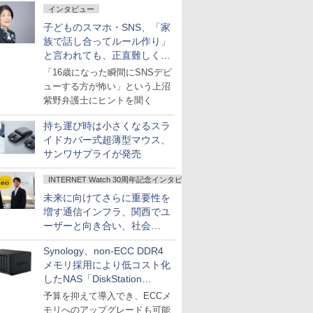
インタビュー
子どものスマホ・SNS、「家
族で話し合ってルール作り」
と言われても、正直難しくな
いですか？
「16歳になった瞬間にSNSデビ
ューする方が怖い」という上沼
紫野弁護士にヒントを聞く
持ち運び時は小さくなるスラ
イドカバー式超薄型マウス、
サンワサプライが発売
INTERNET Watch 30周年記念インタビュー
未来に向けてさらに重要性を
増す通信インフラ、関西でユ
ーザーと向き合い、社会
の“あたらしい”を起動し続け
Synology、non-ECC DDR4
る～オプテージ
メモリ採用により低コスト化
したNAS「DiskStation
neo+」シリーズ
予算を抑えて導入でき、ECCメ
モリへのアップグレードも可能