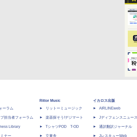
Rittor Music
イカロス出版
dフォーラム
リットーミュージック
AIRLINEweb
ップ担当者フォーラム
楽器探そう!デジマート
Jディフェンスニュー
ness Library
TシャツPOD T-OD
通訳翻訳ジャーナル
セミナー
立東舎
JレスキューWeb