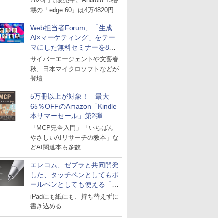
7820円で販売中。Android 16搭
載の「edge 60」は4万4820円
Web担当者Forum、「生成
AI×マーケティング」をテー
マにした無料セミナーを8月
27日にオンライン開催
サイバーエージェントや文藝春
秋、日本マイクロソフトなどが
登壇
5万冊以上が対象！ 最大
65％OFFのAmazon「Kindle
本サマーセール」第2弾
「MCP完全入門」「いちばん
やさしいAIリサーチの教本」な
どAI関連本も多数
エレコム、ゼブラと共同開発
した、タッチペンとしてもボ
ールペンとしても使える「ス
タイラスツーウェイ」発売
iPadにも紙にも、持ち替えずに
書き込める