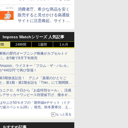
消費者庁、希少な商品を安く
販売すると見せかける偽通販
サイトに注意喚起、サイト名
とドメイン名を公表
Impress Watchシリーズ 人気記事
時間
24時間
1週間
1カ月
東映の歴代オープニング映像がカプセルトイ
に。全5種で8月下旬発売
Amazon、ウイスキー「フロム・ザ・バレル」
が“4402円”で再び登場！
第3期放送記念！ アニメ「薬屋のひとりご
と」第1期・第2期全話を「TVer」にて期間限定
で順次無料配信開始
ユニクロ、今日から「お盆特別セール」。涼感
シアサッカーワンピース待望値下げ、撥水ギア
ショーツは1990円に
はやぶさ50％オフの「新幹線eチケット（トク
だ値スペシャル28）」発売。秋冬乗車分、えき
ねっと限定
もっと見る
おすすめ記事