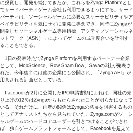
に投資し、開発を続けてきたが、これらをZynga Platformとし
てサードパーティゲーム会社も利用できるようにする。サード
パーティは、ソーシャルゲームに必要なスケーラビリティやア
ベイラビリティを気にせずに開発に専念でき、同時にZyngaが
開発したソーシャルゲーム専用指標「アクティブソーシャルネ
ットワーク（ASN）」によってゲームの成功度合いを計測す
ることもできる。
1日の発表時点でZynga Platformを利用するパートナー企業
として、MobScience、Row Sham Bow、Savaの3社が発表さ
れた。今年後半には他の企業にも公開され、「Zynga API」が
用意される計画だとしている。
Facebookが2月に公開したIPO申請書類によれば、同社の売
り上げの12％はZyngaからもたらされたことが明らかになって
いる。それだけに、両者の関係はZyngaの発展を阻害するもの
としてアナリストたちから見られていた。Zynga.comがソーシ
ャルゲームのハードコアユーザーを引きつけることができれ
ば、独自ゲームプラットフォームとして、Facebookを超えて