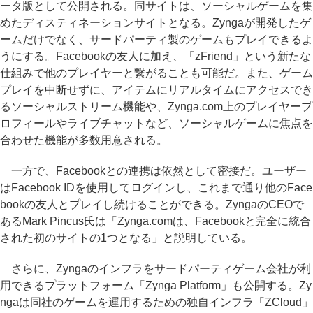
ータ版として公開される。同サイトは、ソーシャルゲームを集
めたディスティネーションサイトとなる。Zyngaが開発したゲ
ームだけでなく、サードパーティ製のゲームもプレイできるよ
うにする。Facebookの友人に加え、「zFriend」という新たな
仕組みで他のプレイヤーと繋がることも可能だ。また、ゲーム
プレイを中断せずに、アイテムにリアルタイムにアクセスでき
るソーシャルストリーム機能や、Zynga.com上のプレイヤープ
ロフィールやライブチャットなど、ソーシャルゲームに焦点を
合わせた機能が多数用意される。
一方で、Facebookとの連携は依然として密接だ。ユーザー
はFacebook IDを使用してログインし、これまで通り他のFace
bookの友人とプレイし続けることができる。ZyngaのCEOで
あるMark Pincus氏は「Zynga.comは、Facebookと完全に統合
された初のサイトの1つとなる」と説明している。
さらに、Zyngaのインフラをサードパーティゲーム会社が利
用できるプラットフォーム「Zynga Platform」も公開する。Zy
ngaは同社のゲームを運用するための独自インフラ「ZCloud」