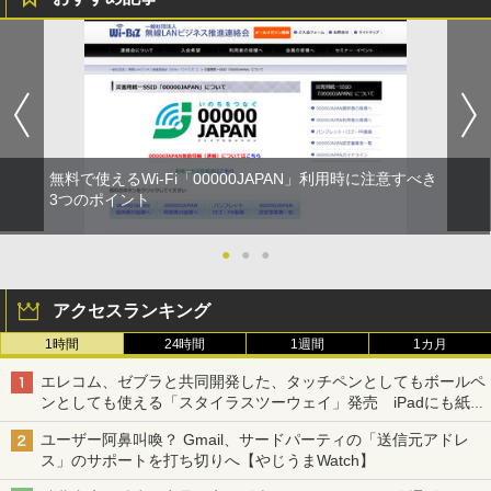
無料で使えるWi-Fi「00000JAPAN」利用時に注意すべき
3つのポイント
●
●
●
アクセスランキング
1時間
24時間
1週間
1カ月
エレコム、ゼブラと共同開発した、タッチペンとしてもボールペ
ンとしても使える「スタイラスツーウェイ」発売 iPadにも紙に
も、持ち替えずに書き込める
ユーザー阿鼻叫喚？ Gmail、サードパーティの「送信元アドレ
ス」のサポートを打ち切りへ【やじうまWatch】