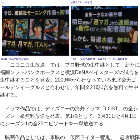
ー」
も縦スクロールする
講談社作品の配信が開始
「金田一少年の事件簿」新作エピソードも無料配信
「ニコニコ生放送」では、プロ野球の生中継として、新たに
福岡ソフトバンクホークスと横浜DeNAベイスターズの試合を
生中継することを発表。2009年から行なっている東北楽天ゴ
ールデンイーグルスと合わせて、年間全216試合を無料で生中
継する。
ドラマ作品では、ディズニーの海外ドラマ「LOST」の全シ
ーズン一挙無料放送を発表。第1弾として、3月31日と4月1日
にシーズン1の全25エピソードを一挙放送する。
映画作品としては、東映の「仮面ライダー響鬼」「忍者戦隊