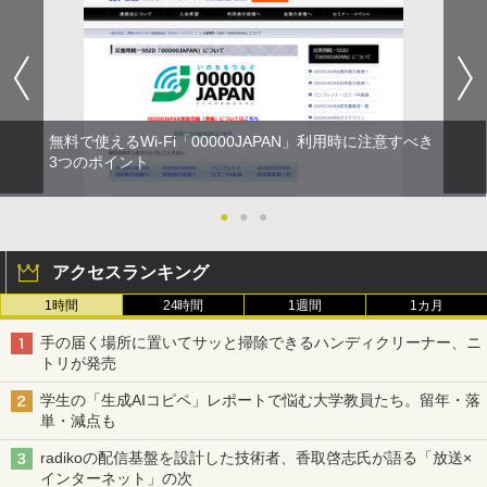
無料で使えるWi-Fi「00000JAPAN」利用時に注意すべき
3つのポイント
●
●
●
アクセスランキング
1時間
24時間
1週間
1カ月
手の届く場所に置いてサッと掃除できるハンディクリーナー、ニ
トリが発売
学生の「生成AIコピペ」レポートで悩む大学教員たち。留年・落
単・減点も
radikoの配信基盤を設計した技術者、香取啓志氏が語る「放送×
インターネット」の次