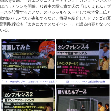
婚式を実施。「超エンジニアミーティング」カンファレンスで
はハッカソンを開催。服役中の堀江貴文氏の「ほりえもん」ブ
ースを設置することや、スペシャルゲストとして松本零士氏と
動物のアルパカが参加するなど、概要を紹介したドワンゴの夏
野剛取締役も「まさにカオスなイベント」と語る内容となって
いる。
「ニコニコ軽音楽部」ブースにはセッションスペースを設置
「ニコニコ言論コロシアム」ブースでは討論番組を実施