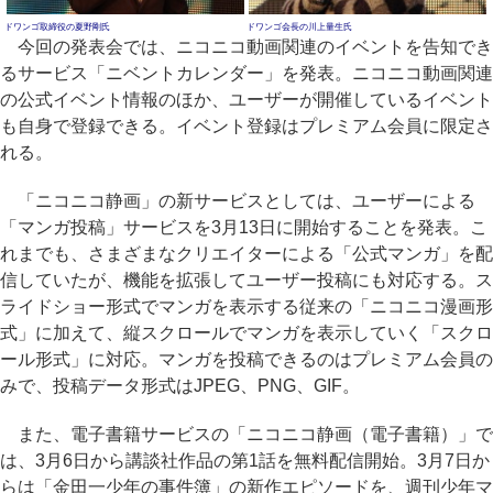
ドワンゴ取締役の夏野剛氏
ドワンゴ会長の川上量生氏
今回の発表会では、ニコニコ動画関連のイベントを告知でき
るサービス「ニベントカレンダー」を発表。ニコニコ動画関連
の公式イベント情報のほか、ユーザーが開催しているイベント
も自身で登録できる。イベント登録はプレミアム会員に限定さ
れる。
「ニコニコ静画」の新サービスとしては、ユーザーによる
「マンガ投稿」サービスを3月13日に開始することを発表。こ
れまでも、さまざまなクリエイターによる「公式マンガ」を配
信していたが、機能を拡張してユーザー投稿にも対応する。ス
ライドショー形式でマンガを表示する従来の「ニコニコ漫画形
式」に加えて、縦スクロールでマンガを表示していく「スクロ
ール形式」に対応。マンガを投稿できるのはプレミアム会員の
みで、投稿データ形式はJPEG、PNG、GIF。
また、電子書籍サービスの「ニコニコ静画（電子書籍）」で
は、3月6日から講談社作品の第1話を無料配信開始。3月7日か
らは「金田一少年の事件簿」の新作エピソードを、週刊少年マ