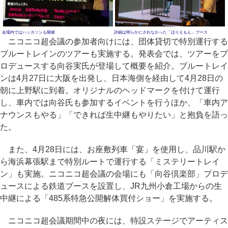
会場内ではハッカソンも開催
詳細は明らかにされなかった「ほりえもん」ブース
ニコニコ超会議の参加者向けには、団体貸切で特別運行する
ブルートレインのツアーも実施する。発表会では、ツアーをプ
ロデュースする向谷実氏が登場して概要を紹介。ブルートレイ
ンは4月27日に大阪を出発し、日本海側を経由して4月28日の
朝に上野駅に到着。オリジナルのヘッドマークを付けて運行
し、車内では向谷氏も参加するイベントを行うほか、「車内ア
ナウンスもやる」「できれば生中継もやりたい」と抱負を語っ
た。
また、4月28日には、お座敷列車「宴」を使用し、品川駅か
ら海浜幕張駅まで特別ルートで運行する「ミステリートレイ
ン」も実施。ニコニコ超会議の会場にも「向谷倶楽部」プロデ
ュースによる鉄道ブースを設置し、JR九州小倉工場からの生
中継による「485系特急公開解体買付ショー」を実施する。
ニコニコ超会議期間中の夜には、特設ステージでアーティス