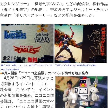
カクレンジャー」「機動刑事ジバン」などの配信や、松竹作品
（タイトル未定）の配信、、香港映画ではジャッキー・チェン
主演作「ポリス・ストーリー」などの配信を発表した。
横浜DeNA、福岡ソフトバンク、東北楽天のホームゲーム全
「仮面ライダー響鬼」など東映作品の配信を開始
216試合を無料生中継
●
4月末開催「ニコニコ超会議」のイベント情報も追加発表
4月28日～29日に幕張メッセ
で開催するイベント「ニコニコ
超会議」についても、イベント
の追加情報を発表。ニコニコ超
会議は、「ニコニコ動画のすべ
て（だいたい）を地上に再現す