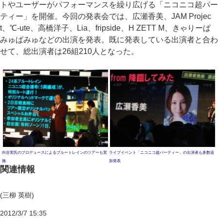
トやユーザーがパフォーマンスを繰り広げる「ニコニコ超パー
ティー」を開催。今回の発表会では、広瀬香美、JAM Projec
t、℃-ute、高橋洋子、Lia、fripside、H ZETT M、きゃりーぱ
みゅぱみゅなどの出演を発表。既に発表している出演者と合わ
せて、総出演者は26組210人となった。
向谷実氏のプロデュースによるブルートレインのツアーも実
ライブイベント「ニコニコ超パーティー」の出演者も多数追
施
加発表
関連情報
(三柳 英樹)
2012/3/7 15:35