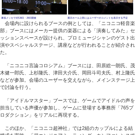
幕張メッセで4月28日・29日開催
展示ホール上部にはユーザーのコメントを表示する予定
会場内に設けられるブースの例としては、「ニコニコ軽音楽
部」ブースにはメーカー提供の楽器による「演奏してみた」セ
ッションスペースが設けられ、プロミュージシャンのゲスト出
演やスペシャルステージ、講座などが行われることが紹介され
た。
「ニコニコ言論コロシアム」ブースには、田原総一朗氏、茂
木健一郎氏、上杉隆氏、津田大介氏、岡田斗司夫氏、村上隆氏
などが参加。会場のユーザーを交えながら、メインステージ上
で討論を行う。
「アイドルマスター」ブースでは、ゲームでアイドルの声を
担当している声優が参加し、ゲームに登場する事務所「765プ
ロダクション」をリアルに再現する。
このほか、「ニコニコ超神社」では2組のカップルによる結