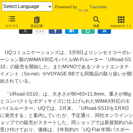
Powered by
Translate
コンパクトなWiMAXルーター「URoad-SS10」、UQなどで発売
カテゴリ
過去記事
検索
Impressサイト
リスト
UQコミュニケーションズは、3月9日よりシンセイコーポレ
ーション製のWiMAX対応モバイルWi-Fiルーター「URoad-SS
10」の販売を開始した。またMVNOであるソネットエンタテ
イメント（So-net）やVOYAGE BBでも同製品の取り扱いが開
始されている。
「URoad-SS10」は、大きさが90×63×11.8mm、重さが86g
とコンパクトなボディサイズに仕上げられたWiMAX対応のモ
バイルルーター。UQでは、2月末、「URoad-SS10を3月9日
に発売する」と案内していたが、予定通り、同社オンラインシ
ョップでの販売がスタートした。同ショップでは新規契約のみ
受け付けており、価格は、1年契約の「UQ Flat 年間パスポー