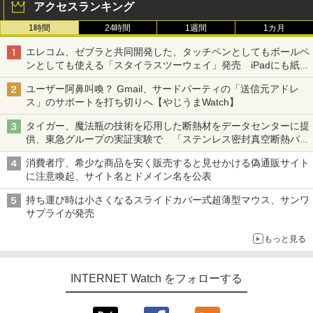
アクセスランキング
1時間
24時間
1週間
1カ月
エレコム、ゼブラと共同開発した、タッチペンとしてもボールペ
ンとしても使える「スタイラスツーウェイ」発売 iPadにも紙に
も、持ち替えずに書き込める
ユーザー阿鼻叫喚？ Gmail、サードパーティの「送信元アドレ
ス」のサポートを打ち切りへ【やじうまWatch】
タイガー、魔法瓶の技術を応用した断熱材をデータセンターに提
供、東急グループの実証実験で 「ステンレス密封真空断熱パネ
ル TIVIP」
消費者庁、希少な商品を安く販売すると見せかける偽通販サイト
に注意喚起、サイト名とドメイン名を公表
持ち運び時は小さくなるスライドカバー式超薄型マウス、サンワ
サプライが発売
もっと見る
INTERNET Watch をフォローする