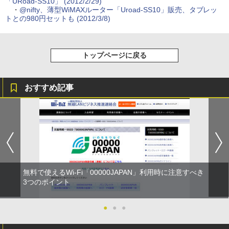
「URoad-SS10」 (2012/2/29)
・
@nifty、薄型WiMAXルーター「Uroad-SS10」販売、タブレッ
トとの980円セットも (2012/3/8)
トップページに戻る
おすすめ記事
無料で使えるWi-Fi「00000JAPAN」利用時に注意すべき
3つのポイント
●
●
●