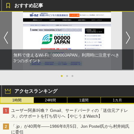
おすすめ記事
無料で使えるWi-Fi「00000JAPAN」利用時に注意すべき
3つのポイント
●
●
●
アクセスランキング
1時間
24時間
1週間
1カ月
ユーザー阿鼻叫喚？ Gmail、サードパーティの「送信元アドレ
ス」のサポートを打ち切りへ【やじうまWatch】
「.jp」が40周年――1986年8月5日、Jon Postel氏から村井純氏
に委任