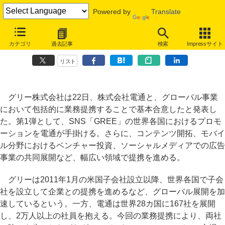
Powered by
Translate
グリーと電通がグローバル事業で提携、世界各国で「GREE」プロモー
カテゴリ
過去記事
検索
Impressサイト
ション
リスト
グリー株式会社は22日、株式会社電通と、グローバル事業
において包括的に業務提携することで基本合意したと発表し
た。第1弾として、SNS「GREE」の世界各国におけるプロモ
ーションを電通が手掛ける。さらに、コンテンツ開拓、モバイ
ル分野におけるベンチャー投資、ソーシャルメディアでの広告
事業の共同展開など、幅広い領域で提携を進める。
グリーは2011年1月の米国子会社設立以降、世界各国で子会
社を設立して企業との提携を進めるなど、グローバル展開を加
速しているという。一方、電通は世界28カ国に167社を展開
し、2万人以上の社員を抱える。今回の業務提携により、両社