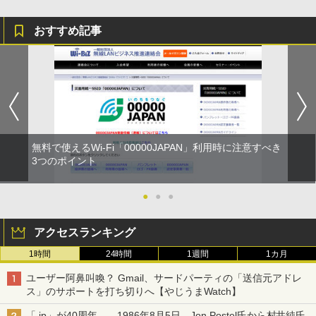
おすすめ記事
無料で使えるWi-Fi「00000JAPAN」利用時に注意すべき
3つのポイント
●
●
●
アクセスランキング
1時間
24時間
1週間
1カ月
ユーザー阿鼻叫喚？ Gmail、サードパーティの「送信元アドレ
ス」のサポートを打ち切りへ【やじうまWatch】
「.jp」が40周年――1986年8月5日、Jon Postel氏から村井純氏