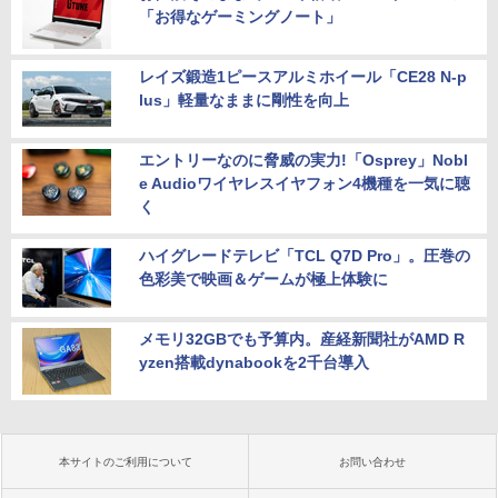
「お得なゲーミングノート」
レイズ鍛造1ピースアルミホイール「CE28 N-p
lus」軽量なままに剛性を向上
エントリーなのに脅威の実力!「Osprey」Nobl
e Audioワイヤレスイヤフォン4機種を一気に聴
く
ハイグレードテレビ「TCL Q7D Pro」。圧巻の
色彩美で映画＆ゲームが極上体験に
メモリ32GBでも予算内。産経新聞社がAMD R
yzen搭載dynabookを2千台導入
本サイトのご利用について
お問い合わせ