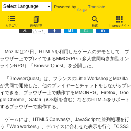
Powered by
Translate
Mozilla、HTML5で構築したMMORPG「BrowserQuest」を公開
カテゴリ
過去記事
検索
Impressサイト
リスト
Mozillaは27日、HTML5を利用したゲームのデモとして、ブ
ラウザー上でプレイできるMMORPG（多人数同時参加型オン
ラインRPG）「BrowserQuest」を公開した。
「BrowserQuest」は、フランスのLittle WorkshopとMozilla
が共同で開発した、他のプレイヤーとチャットをしながらプレ
イできる、ブラウザー上で動作するMMORPG。Firefox、Goo
gle Chrome、Safari（iOS版を含む）などのHTML5をサポート
するブラウザーで動作する。
ゲームには、HTML5 Canvasや、JavaScriptで並列処理を行
う「Web workers」、デバイスに合わせた表示を行う「CSS3