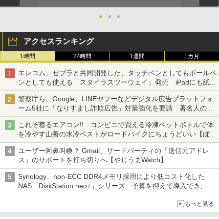
●
●
●
アクセスランキング
1時間
24時間
1週間
1カ月
エレコム、ゼブラと共同開発した、タッチペンとしてもボールペ
ンとしても使える「スタイラスツーウェイ」発売 iPadにも紙に
も、持ち替えずに書き込める
警察庁ら、Google、LINEヤフーなどデジタル広告プラットフォ
ーム5社に「なりすまし詐欺広告」対策強化を要請 著名人の写
真や映像を使った投資詐欺などへの対策として
これぞ着るエアコン!! コンビニで買える冷凍ペットボトルで体
を冷やす山善の水冷ベストがロードバイクにちょうどいい【ぼっ
ち・ざ・ろーど！その14】【空いた時間でなにしてる？】
ユーザー阿鼻叫喚？ Gmail、サードパーティの「送信元アドレ
ス」のサポートを打ち切りへ【やじうまWatch】
Synology、non-ECC DDR4メモリ採用により低コスト化した
NAS「DiskStation neo+」シリーズ 予算を抑えて導入でき、
ECCメモリへのアップグレードも可能
もっと見る