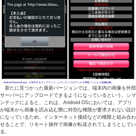
「Android.Oneclickfraud」が表示するウェブページ（シマンテックのウイルス情報ページより画像転載）
新たに見つかった最新バージョンでは、端末内の画像を外部
サーバーにアップロードできるようになっているという。シマ
ンテックによると、これは、Android OSにおいては、アプリ
が端末から画像を読み込む際に特別な権限が要求されない設計
になっているため。インターネット接続などの権限と組み合わ
せることで、リモート操作で画像が転送されてしまうとしてい
る。