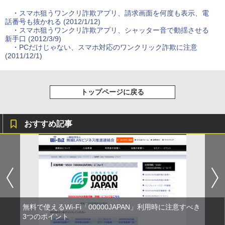
・
スマホ狙うワンクリ詐欺アプリ、請求画面を何度も表示、電
話番号も抜かれる (2012/1/12)
・
スマホ狙うワンクリ詐欺アプリ、シャッター音で動揺させる
新手口 (2012/3/9)
・
PCだけじゃない、スマホ対応のワンクリック詐欺に注意
(2011/12/1)
トップページに戻る
おすすめ記事
無料で使えるWi-Fi「00000JAPAN」利用時に注意すべき
3つのポイント