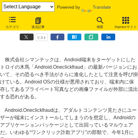
Powered by
Translate
ワンクリ詐欺アプリ新手口、Android端末内のプライベート画像を外部
カテゴリ
過去記事
検索
Impressサイト
にアップ
リスト
株式会社シマンテックは、Android端末をターゲットにした
トロイの木馬「Android.Oneclickfraud」の最新バージョンにお
いて、その恐るべき手法がさらに進化したとして注意を呼び掛
けている。Android OSの仕様が悪用されており、端末内に保
存してあるプライベート写真などの画像ファイルが外部に流出
する恐れがある。
Android.Oneclickfraudは、アダルトコンテンツ見たさにユー
ザーが端末にインストールしてしまうのを想定し、Androidの
アプリケーションパッケージとして出回っているマルウェア
だ。いわゆる“ワンクリック詐欺アプリ”の部類で、今年1月に