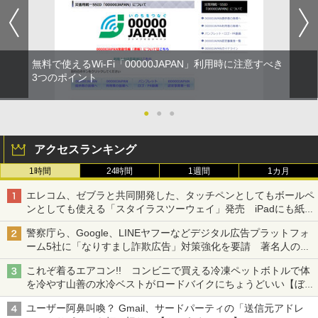
無料で使えるWi-Fi「00000JAPAN」利用時に注意すべき
3つのポイント
●
●
●
アクセスランキング
1時間
24時間
1週間
1カ月
エレコム、ゼブラと共同開発した、タッチペンとしてもボールペ
ンとしても使える「スタイラスツーウェイ」発売 iPadにも紙に
も、持ち替えずに書き込める
警察庁ら、Google、LINEヤフーなどデジタル広告プラットフォ
ーム5社に「なりすまし詐欺広告」対策強化を要請 著名人の写
真や映像を使った投資詐欺などへの対策として
これぞ着るエアコン!! コンビニで買える冷凍ペットボトルで体
を冷やす山善の水冷ベストがロードバイクにちょうどいい【ぼっ
ち・ざ・ろーど！その14】【空いた時間でなにしてる？】
ユーザー阿鼻叫喚？ Gmail、サードパーティの「送信元アドレ