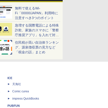
無料で使えるWi-
Fi「00000JAPAN」利用時に
注意すべき3つのポイント
急増する国際電話による特殊
詐欺、家族のスマホに「警察
庁推奨アプリ」を入れて対策
しよう！
住民税が高い自治体ランキン
グ、源泉徴収票の見方など
「税金の話」まとめ
ICE
天海社
ス
Comic curea
impress QuickBooks
PUBFUN