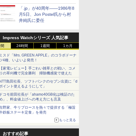
「.jp」が40周年――1986年8
月5日、Jon Postel氏から村
井純氏に委任
Impress Watchシリーズ 人気記事
時間
24時間
1週間
1カ月
ミスド「Mrs. GREEN APPLE」のコラボドーナ
ツ4種、いよいよ発売！
【家電レビュー】手ごわい雑草との戦い、コメ
リの草刈機で完全勝利 掃除機感覚で使えた
NTT島田社長、ソフトバンクのセブン出資に「d
ポイント使えるようにして」
ドコモ前田社長が「ahamo40GB化は検証のた
め」、料金値上げへの考え方にも言及
吉野家、牛リブロースを熱々で提供する「極旨
牛鉄板ステーキ定食」を発売
もっと見る
おすすめ記事