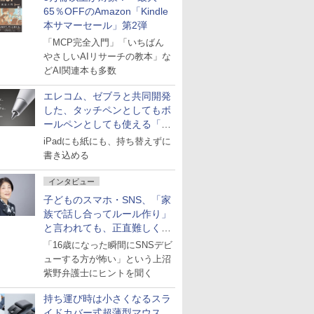
65％OFFのAmazon「Kindle
本サマーセール」第2弾
「MCP完全入門」「いちばん
やさしいAIリサーチの教本」な
どAI関連本も多数
エレコム、ゼブラと共同開発
した、タッチペンとしてもボ
ールペンとしても使える「ス
タイラスツーウェイ」発売
iPadにも紙にも、持ち替えずに
書き込める
インタビュー
子どものスマホ・SNS、「家
族で話し合ってルール作り」
と言われても、正直難しくな
いですか？
「16歳になった瞬間にSNSデビ
ューする方が怖い」という上沼
紫野弁護士にヒントを聞く
持ち運び時は小さくなるスラ
イドカバー式超薄型マウス、