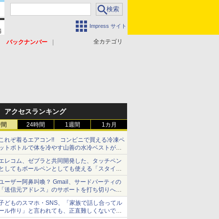
Impress サイト
全カテゴリ
バックナンバー
アクセスランキング
時間
24時間
1週間
1カ月
これぞ着るエアコン!! コンビニで買える冷凍ペ
ットボトルで体を冷やす山善の水冷ベストがロ
ードバイクにちょうどいい【ぼっち・ざ・ろー
エレコム、ゼブラと共同開発した、タッチペン
ど！その14】【空いた時間でなにしてる？】
としてもボールペンとしても使える「スタイラ
スツーウェイ」発売 iPadにも紙にも、持ち替
ユーザー阿鼻叫喚？ Gmail、サードパーティの
えずに書き込める
「送信元アドレス」のサポートを打ち切りへ
【やじうまWatch】
子どものスマホ・SNS、「家族で話し合ってル
ール作り」と言われても、正直難しくないです
か？ 「16歳になった瞬間にSNSデビューする