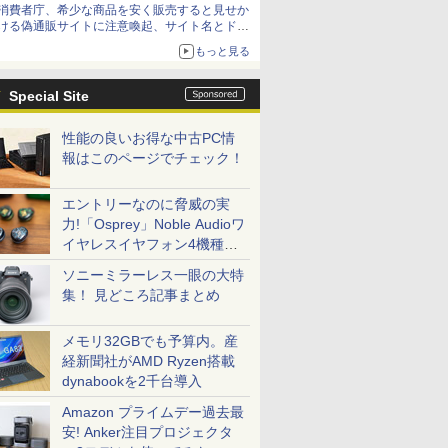
消費者庁、希少な商品を安く販売すると見せか
方が怖い」という上沼紫野弁護士にヒントを聞
ける偽通販サイトに注意喚起、サイト名とドメ
く
イン名を公表
もっと見る
Special Site
性能の良いお得な中古PC情
報はこのページでチェック！
エントリーなのに脅威の実
力!「Osprey」Noble Audioワ
イヤレスイヤフォン4機種を
一気に聴く
ソニーミラーレス一眼の大特
集！ 見どころ記事まとめ
メモリ32GBでも予算内。産
経新聞社がAMD Ryzen搭載
dynabookを2千台導入
Amazon プライムデー過去最
安! Anker注目プロジェクタ