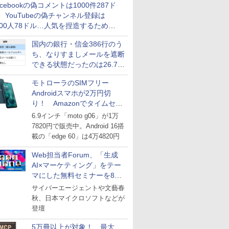
acebookの偽コメントは1000件287ド
、YouTubeの偽チャンネル登録は
000人78ドル…人気を捏造するための
格リストが公開中
国内の銀行・信金386行のう
ち、なりすましメールを遮断
できる状態だったのは26.7％
にとどまる～GMOブランド
モトローラのSIMフリー
セキュリティ調査
Androidスマホが2万円切
り！ Amazonでタイムセー
ル
6.9インチ「moto g06」が1万
7820円で販売中。Android 16搭
載の「edge 60」は4万4820円
Web担当者Forum、「生成
AI×マーケティング」をテー
マにした無料セミナーを8月
27日にオンライン開催
サイバーエージェントや文藝春
秋、日本マイクロソフトなどが
登壇
5万冊以上が対象！ 最大