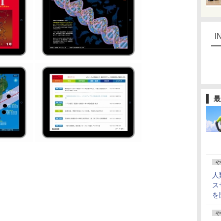
I
最
や
人
ス
を
や