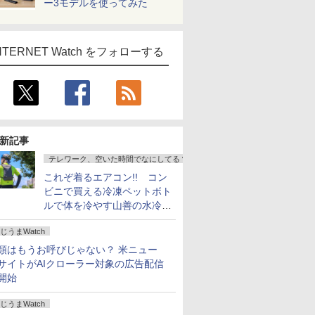
ー3モデルを使ってみた
NTERNET Watch をフォローする
新記事
テレワーク、空いた時間でなにしてる？
これぞ着るエアコン!! コン
ビニで買える冷凍ペットボト
ルで体を冷やす山善の水冷ベ
ストがロードバイクにちょう
じうまWatch
どいい【ぼっち・ざ・ろー
ど！その14】
類はもうお呼びじゃない？ 米ニュー
サイトがAIクローラー対象の広告配信
開始
じうまWatch