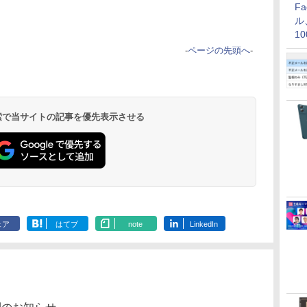
F
ル
1
価
-
ページの先頭へ
-
 検索で当サイトの記事を優先表示させる
ェア
はてブ
note
LinkedIn