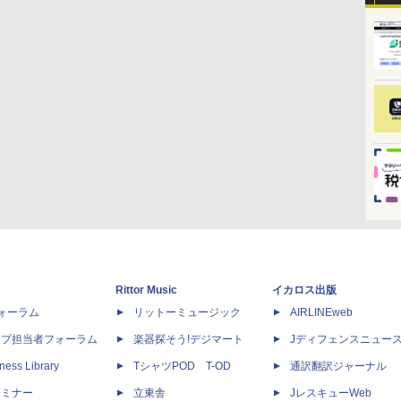
Rittor Music
イカロス出版
dフォーラム
リットーミュージック
AIRLINEweb
ップ担当者フォーラム
楽器探そう!デジマート
Jディフェンスニュー
ness Library
TシャツPOD T-OD
通訳翻訳ジャーナル
セミナー
立東舎
JレスキューWeb