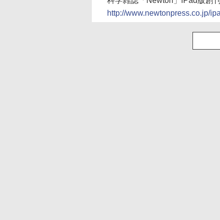
科学雑誌「Newton」iPad版創
http://www.newtonpress.co.jp/i