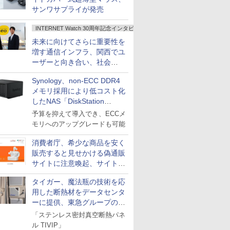
サンワサプライが発売
INTERNET Watch 30周年記念インタビュー
未来に向けてさらに重要性を
増す通信インフラ、関西でユ
ーザーと向き合い、社会
の“あたらしい”を起動し続け
Synology、non-ECC DDR4
る～オプテージ
メモリ採用により低コスト化
したNAS「DiskStation
neo+」シリーズ
予算を抑えて導入でき、ECCメ
モリへのアップグレードも可能
消費者庁、希少な商品を安く
販売すると見せかける偽通販
サイトに注意喚起、サイト名
とドメイン名を公表
タイガー、魔法瓶の技術を応
用した断熱材をデータセンタ
ーに提供、東急グループの実
証実験で
「ステンレス密封真空断熱パネ
ル TIVIP」