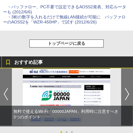
・
バッファロー、PC不要で設定できるAOSS2発表、対応ルータ
ーも (2012/6/6)
・
3桁の数字を入れるだけで無線LAN接続が可能に バッファロ
ーのAOSS2を「WZR-450HP」で試す (2012/6/26)
トップページに戻る
おすすめ記事
無料で使えるWi-Fi「00000JAPAN」利用時に注意すべき
3つのポイント
●
●
●