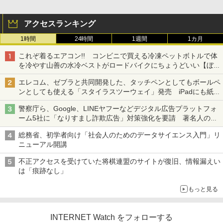
アクセスランキング
1時間
24時間
1週間
1カ月
これぞ着るエアコン!! コンビニで買える冷凍ペットボトルで体
を冷やす山善の水冷ベストがロードバイクにちょうどいい【ぼっ
ち・ざ・ろーど！その14】【空いた時間でなにしてる？】
エレコム、ゼブラと共同開発した、タッチペンとしてもボールペ
ンとしても使える「スタイラスツーウェイ」発売 iPadにも紙に
も、持ち替えずに書き込める
警察庁ら、Google、LINEヤフーなどデジタル広告プラットフォ
ーム5社に「なりすまし詐欺広告」対策強化を要請 著名人の写
真や映像を使った投資詐欺などへの対策として
総務省、初学者向け「社会人のためのデータサイエンス入門」リ
ニューアル開講
不正アクセスを受けていた将棋連盟のサイトが復旧、情報漏えい
は「痕跡なし」
もっと見る
INTERNET Watch をフォローする