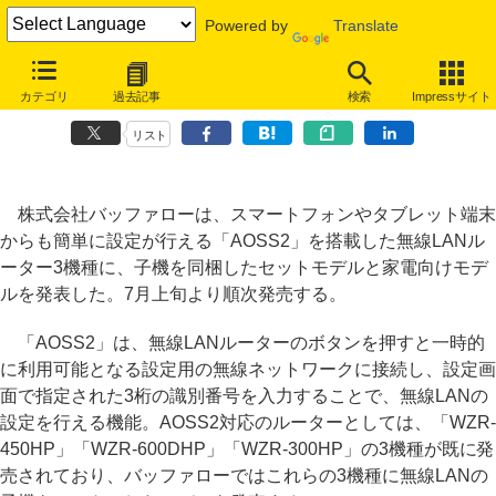
Powered by
Translate
バッファロー、「AOSS2」対応無線LANルーターの子機セットを順次
カテゴリ
過去記事
検索
Impressサイト
発売
リスト
株式会社バッファローは、スマートフォンやタブレット端末
からも簡単に設定が行える「AOSS2」を搭載した無線LANル
ーター3機種に、子機を同梱したセットモデルと家電向けモデ
ルを発表した。7月上旬より順次発売する。
「AOSS2」は、無線LANルーターのボタンを押すと一時的
に利用可能となる設定用の無線ネットワークに接続し、設定画
面で指定された3桁の識別番号を入力することで、無線LANの
設定を行える機能。AOSS2対応のルーターとしては、「WZR-
450HP」「WZR-600DHP」「WZR-300HP」の3機種が既に発
売されており、バッファローではこれらの3機種に無線LANの