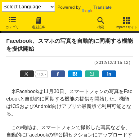
Powered by
Translate
ニュース
カテゴリ
過去記事
検索
Impressサイト
Facebook、スマホの写真を自動的に同期する機能
を提供開始
（2012/12/3 15:13）
リスト
米Facebookは11月30日、スマートフォンの写真をFac
ebookと自動的に同期する機能の提供を開始した。機能
はiOSおよびAndroid向けアプリの最新版で利用可能とな
る。
この機能は、スマートフォンで撮影した写真などを、
自動的にFacebookの非公開セクションにアップロードす