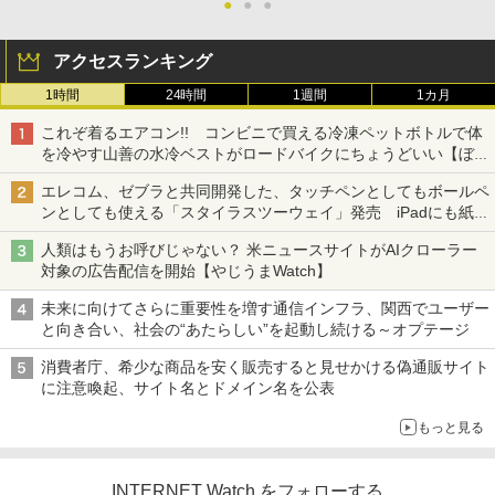
●
●
●
アクセスランキング
1時間
24時間
1週間
1カ月
これぞ着るエアコン!! コンビニで買える冷凍ペットボトルで体
を冷やす山善の水冷ベストがロードバイクにちょうどいい【ぼっ
ち・ざ・ろーど！その14】【空いた時間でなにしてる？】
エレコム、ゼブラと共同開発した、タッチペンとしてもボールペ
ンとしても使える「スタイラスツーウェイ」発売 iPadにも紙に
も、持ち替えずに書き込める
人類はもうお呼びじゃない？ 米ニュースサイトがAIクローラー
対象の広告配信を開始【やじうまWatch】
未来に向けてさらに重要性を増す通信インフラ、関西でユーザー
と向き合い、社会の“あたらしい”を起動し続ける～オプテージ
消費者庁、希少な商品を安く販売すると見せかける偽通販サイト
に注意喚起、サイト名とドメイン名を公表
もっと見る
INTERNET Watch をフォローする