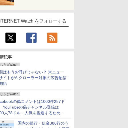
NTERNET Watch をフォローする
新記事
じうまWatch
類はもうお呼びじゃない？ 米ニュー
サイトがAIクローラー対象の広告配信
開始
じうまWatch
acebookの偽コメントは1000件287ド
、YouTubeの偽チャンネル登録は
000人78ドル…人気を捏造するための
格リストが公開中
国内の銀行・信金386行のう