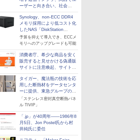
ーザーと向き合い、社会
の“あたらしい”を起動し続け
Synology、non-ECC DDR4
る～オプテージ
メモリ採用により低コスト化
したNAS「DiskStation
neo+」シリーズ
予算を抑えて導入でき、ECCメ
モリへのアップグレードも可能
消費者庁、希少な商品を安く
販売すると見せかける偽通販
サイトに注意喚起、サイト名
とドメイン名を公表
タイガー、魔法瓶の技術を応
用した断熱材をデータセンタ
ーに提供、東急グループの実
証実験で
「ステンレス密封真空断熱パネ
ル TIVIP」
「.jp」が40周年――1986年8
月5日、Jon Postel氏から村
井純氏に委任