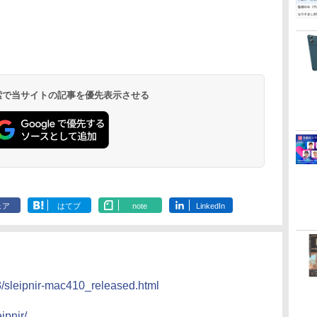
 検索で当サイトの記事を優先表示させる
ェア
はてブ
note
LinkedIn
/03/sleipnir-mac410_released.html
ipnir/