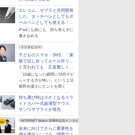
エレコム、ゼブラと共同開発
した、タッチペンとしてもボ
ールペンとしても使える「ス
タイラスツーウェイ」発売
iPadにも紙にも、持ち替えずに
書き込める
インタビュー
子どものスマホ・SNS、「家
族で話し合ってルール作り」
と言われても、正直難しくな
いですか？
「16歳になった瞬間にSNSデビ
ューする方が怖い」という上沼
紫野弁護士にヒントを聞く
持ち運び時は小さくなるスラ
イドカバー式超薄型マウス、
サンワサプライが発売
INTERNET Watch 30周年記念インタビュー
未来に向けてさらに重要性を
増す通信インフラ、関西でユ