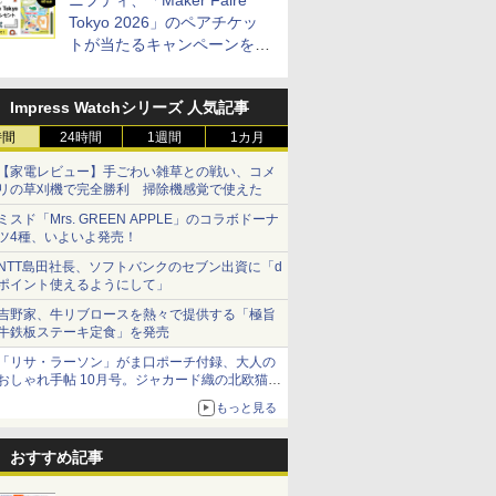
ニフティ、「Maker Faire
Tokyo 2026」のペアチケッ
トが当たるキャンペーンをX
で実施。8月16日まで
Impress Watchシリーズ 人気記事
時間
24時間
1週間
1カ月
【家電レビュー】手ごわい雑草との戦い、コメ
リの草刈機で完全勝利 掃除機感覚で使えた
ミスド「Mrs. GREEN APPLE」のコラボドーナ
ツ4種、いよいよ発売！
NTT島田社長、ソフトバンクのセブン出資に「d
ポイント使えるようにして」
吉野家、牛リブロースを熱々で提供する「極旨
牛鉄板ステーキ定食」を発売
「リサ・ラーソン」がま口ポーチ付録、大人の
おしゃれ手帖 10月号。ジャカード織の北欧猫デ
ザイン
もっと見る
おすすめ記事