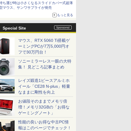
持ち運び時は小さくなるスライドカバー式超薄
型マウス、サンワサプライが発売
もっと見る
Special Site
マウス、RTX 5060 Ti搭載ゲ
ーミングPCが7万5,000円オ
フで30万円台！
ソニーミラーレス一眼の大特
集！ 見どころ記事まとめ
レイズ鍛造1ピースアルミホ
イール「CE28 N-plus」軽量
なままに剛性を向上
お値段そのままでメモリ倍
増！メモリ32GBの「お得な
ゲーミングノート」
性能の良いお得な中古PC情
報はこのページでチェック！