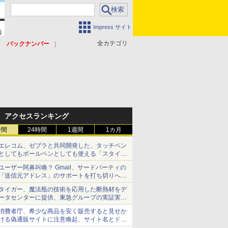
Impress サイト
全カテゴリ
バックナンバー
アクセスランキング
時間
24時間
1週間
1カ月
エレコム、ゼブラと共同開発した、タッチペン
としてもボールペンとしても使える「スタイラ
スツーウェイ」発売 iPadにも紙にも、持ち替
ユーザー阿鼻叫喚？ Gmail、サードパーティの
えずに書き込める
「送信元アドレス」のサポートを打ち切りへ
【やじうまWatch】
タイガー、魔法瓶の技術を応用した断熱材をデ
ータセンターに提供、東急グループの実証実験
で 「ステンレス密封真空断熱パネル TIVIP」
消費者庁、希少な商品を安く販売すると見せか
ける偽通販サイトに注意喚起、サイト名とドメ
イン名を公表