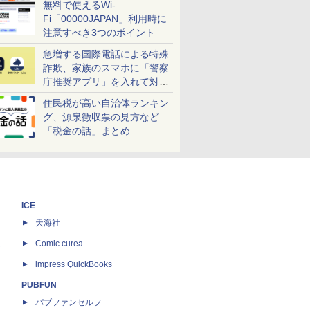
無料で使えるWi-
Fi「00000JAPAN」利用時に
注意すべき3つのポイント
急増する国際電話による特殊
詐欺、家族のスマホに「警察
庁推奨アプリ」を入れて対策
しよう！
住民税が高い自治体ランキン
グ、源泉徴収票の見方など
「税金の話」まとめ
ICE
天海社
ス
Comic curea
impress QuickBooks
PUBFUN
パブファンセルフ