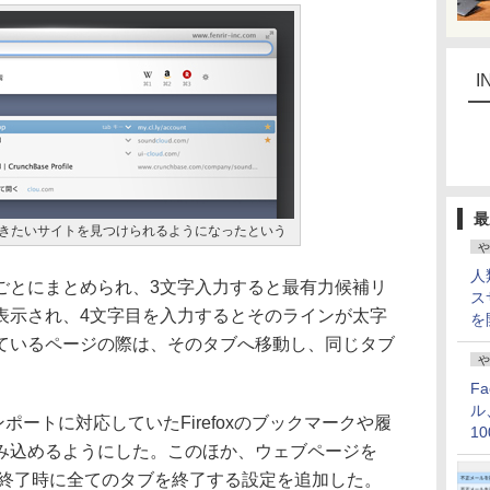
I
最
開きたいサイトを見つけられるようになったという
や
人
とにまとめられ、3文字入力すると最有力候補リ
ス
表示され、4文字目を入力するとそのラインが太字
を
ているページの際は、そのタブへ移動し、同じタブ
や
F
ル
ートに対応していたFirefoxのブックマークや履
1
み込めるようにした。このほか、ウェブページを
価
、終了時に全てのタブを終了する設定を追加した。