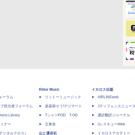
Rittor Music
イカロス出版
dフォーラム
リットーミュージック
AIRLINEweb
ップ担当者フォーラム
楽器探そう!デジマート
Jディフェンスニュー
ness Library
TシャツPOD T-OD
通訳翻訳ジャーナル
セミナー
立東舎
JレスキューWeb
 X（デジタルクロス）
山と溪谷社
イカロスアカデミー