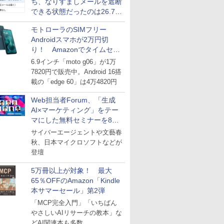
ち、なりすましメールを遮断
できる状態だったのは26.7％
にとどまる～GMOブランド
モトローラのSIMフリー
セキュリティ調査
Androidスマホが2万円切
り！ Amazonでタイムセー
ル
6.9インチ「moto g06」が1万
7820円で販売中。Android 16搭
載の「edge 60」は4万4820円
Web担当者Forum、「生成
AI×マーケティング」をテー
マにした無料セミナーを8月
27日にオンライン開催
サイバーエージェントや文藝春
秋、日本マイクロソフトなどが
登壇
5万冊以上が対象！ 最大
65％OFFのAmazon「Kindle
本サマーセール」第2弾
「MCP完全入門」「いちばん
やさしいAIリサーチの教本」な
どAI関連本も多数