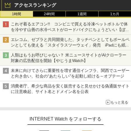
アクセスランキング
1時間
24時間
1週間
1カ月
これぞ着るエアコン!! コンビニで買える冷凍ペットボトルで体
を冷やす山善の水冷ベストがロードバイクにちょうどいい【ぼっ
ち・ざ・ろーど！その14】【空いた時間でなにしてる？】
エレコム、ゼブラと共同開発した、タッチペンとしてもボールペ
ンとしても使える「スタイラスツーウェイ」発売 iPadにも紙に
も、持ち替えずに書き込める
人類はもうお呼びじゃない？ 米ニュースサイトがAIクローラー
対象の広告配信を開始【やじうまWatch】
未来に向けてさらに重要性を増す通信インフラ、関西でユーザー
と向き合い、社会の“あたらしい”を起動し続ける～オプテージ
消費者庁、希少な商品を安く販売すると見せかける偽通販サイト
に注意喚起、サイト名とドメイン名を公表
もっと見る
INTERNET Watch をフォローする