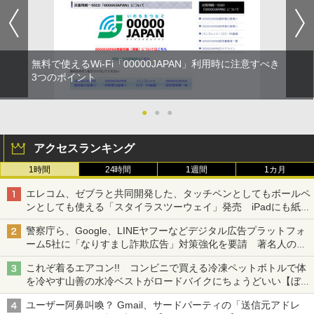
無料で使えるWi-Fi「00000JAPAN」利用時に注意すべき
3つのポイント
●
●
●
アクセスランキング
1時間
24時間
1週間
1カ月
エレコム、ゼブラと共同開発した、タッチペンとしてもボールペ
ンとしても使える「スタイラスツーウェイ」発売 iPadにも紙に
も、持ち替えずに書き込める
警察庁ら、Google、LINEヤフーなどデジタル広告プラットフォ
ーム5社に「なりすまし詐欺広告」対策強化を要請 著名人の写
真や映像を使った投資詐欺などへの対策として
これぞ着るエアコン!! コンビニで買える冷凍ペットボトルで体
を冷やす山善の水冷ベストがロードバイクにちょうどいい【ぼっ
ち・ざ・ろーど！その14】【空いた時間でなにしてる？】
ユーザー阿鼻叫喚？ Gmail、サードパーティの「送信元アドレ