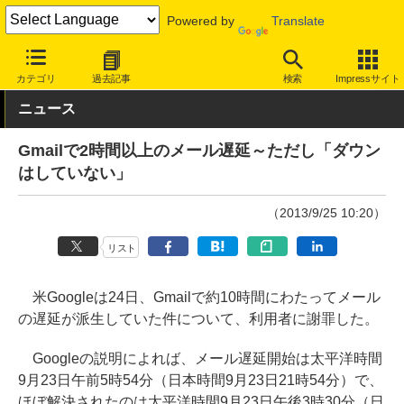
Powered by
Translate
INTERNET Watch
トピック
セキュリティ
インシデント
カテゴリ
過去記事
検索
Impressサイト
ニュース
Gmailで2時間以上のメール遅延～ただし「ダウン
はしていない」
（2013/9/25 10:20）
リスト
米Googleは24日、Gmailで約10時間にわたってメール
の遅延が派生していた件について、利用者に謝罪した。
Googleの説明によれば、メール遅延開始は太平洋時間
9月23日午前5時54分（日本時間9月23日21時54分）で、
ほぼ解決されたのは太平洋時間9月23日午後3時30分（日