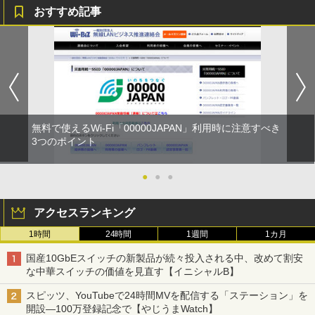
おすすめ記事
無料で使えるWi-Fi「00000JAPAN」利用時に注意すべき
3つのポイント
●
●
●
アクセスランキング
1時間
24時間
1週間
1カ月
国産10GbEスイッチの新製品が続々投入される中、改めて割安
な中華スイッチの価値を見直す【イニシャルB】
スピッツ、YouTubeで24時間MVを配信する「ステーション」を
開設―100万登録記念で【やじうまWatch】