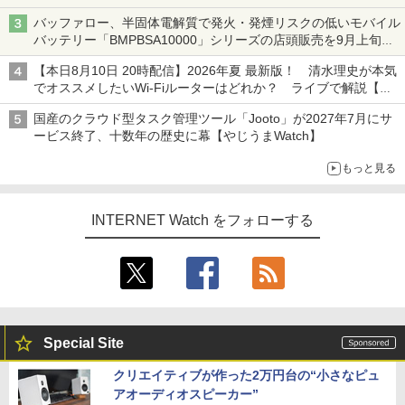
バッファロー、半固体電解質で発火・発煙リスクの低いモバイル
バッテリー「BMPBSA10000」シリーズの店頭販売を9月上旬に
開始
【本日8月10日 20時配信】2026年夏 最新版！ 清水理史が本気
でオススメしたいWi-Fiルーターはどれか？ ライブで解説【清
水理史の「イニシャルB」チャンネル】
国産のクラウド型タスク管理ツール「Jooto」が2027年7月にサ
ービス終了、十数年の歴史に幕【やじうまWatch】
もっと見る
INTERNET Watch をフォローする
Special Site
クリエイティブが作った2万円台の“小さなピュ
アオーディオスピーカー”