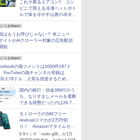
これぞ着るエアコン!! コン
ビニで買える冷凍ペットボト
ルで体を冷やす山善の水冷ベ
ストがロードバイクにちょう
じうまWatch
どいい【ぼっち・ざ・ろー
ど！その14】
類はもうお呼びじゃない？ 米ニュー
サイトがAIクローラー対象の広告配信
開始
じうまWatch
acebookの偽コメントは1000件287ド
、YouTubeの偽チャンネル登録は
000人78ドル…人気を捏造するための
格リストが公開中
国内の銀行・信金386行のう
ち、なりすましメールを遮断
できる状態だったのは26.7％
にとどまる～GMOブランド
モトローラのSIMフリー
セキュリティ調査
Androidスマホが2万円切
り！ Amazonでタイムセー
ル
6.9インチ「moto g06」が1万