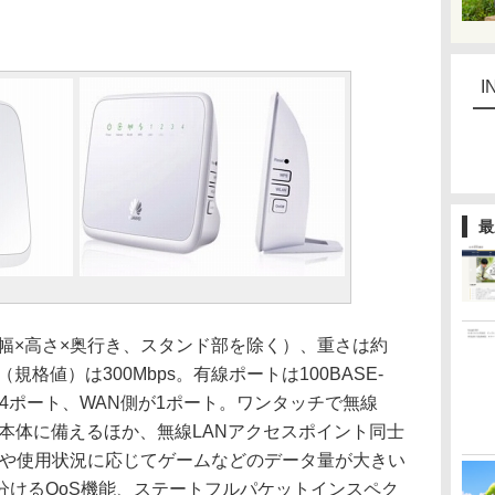
I
最
m（幅×高さ×奥行き、スタンド部を除く）、重さは約
（規格値）は300Mbps。有線ポートは100BASE-
N側が4ポート、WAN側が1ポート。ワンタッチで無線
を本体に備えるほか、無線LANアクセスポイント同士
）や使用状況に応じてゲームなどのデータ量が大きい
分けるQoS機能、ステートフルパケットインスペク