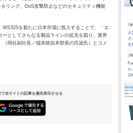
ルタリング、DoS攻撃防止などのセキュリティ機能
や
WS325を新たに日本市場に投入することで、「エ
人
カーとしてさらなる製品ラインの拡充を図り、業界
ス
」（同社副社長／端末統括本部長の呉波氏）とコメ
を
や
F
ル
1
価
 検索で当サイトの記事を優先表示させる