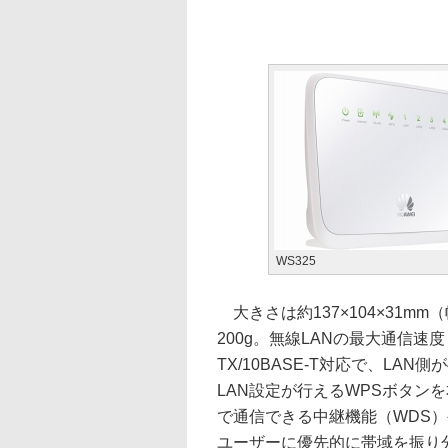
WS325
大きさは約137×104×31m
200g。無線LANの最大通信速度
TX/10BASE-T対応で、LA
LAN設定が行えるWPSボタン
で通信できる中継機能（WDS
ユーザーに優先的に帯域を振り