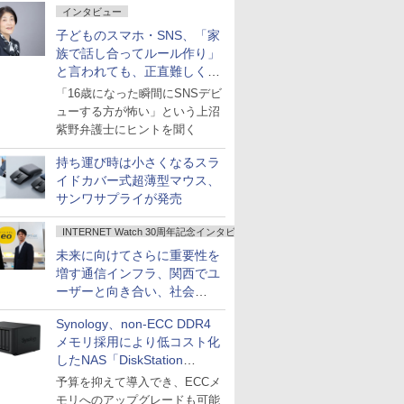
インタビュー
子どものスマホ・SNS、「家
族で話し合ってルール作り」
と言われても、正直難しくな
いですか？
「16歳になった瞬間にSNSデビ
ューする方が怖い」という上沼
紫野弁護士にヒントを聞く
持ち運び時は小さくなるスラ
イドカバー式超薄型マウス、
サンワサプライが発売
INTERNET Watch 30周年記念インタビュー
未来に向けてさらに重要性を
増す通信インフラ、関西でユ
ーザーと向き合い、社会
の“あたらしい”を起動し続け
Synology、non-ECC DDR4
る～オプテージ
メモリ採用により低コスト化
したNAS「DiskStation
neo+」シリーズ
予算を抑えて導入でき、ECCメ
モリへのアップグレードも可能