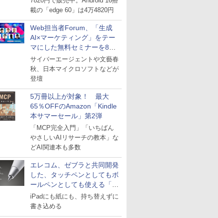
7820円で販売中。Android 16搭
載の「edge 60」は4万4820円
Web担当者Forum、「生成
AI×マーケティング」をテー
マにした無料セミナーを8月
27日にオンライン開催
サイバーエージェントや文藝春
秋、日本マイクロソフトなどが
登壇
5万冊以上が対象！ 最大
65％OFFのAmazon「Kindle
本サマーセール」第2弾
「MCP完全入門」「いちばん
やさしいAIリサーチの教本」な
どAI関連本も多数
エレコム、ゼブラと共同開発
した、タッチペンとしてもボ
ールペンとしても使える「ス
タイラスツーウェイ」発売
iPadにも紙にも、持ち替えずに
書き込める