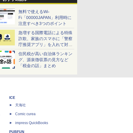
無料で使えるWi-
Fi「00000JAPAN」利用時に
注意すべき3つのポイント
急増する国際電話による特殊
詐欺、家族のスマホに「警察
庁推奨アプリ」を入れて対策
しよう！
住民税が高い自治体ランキン
グ、源泉徴収票の見方など
「税金の話」まとめ
ICE
天海社
ス
Comic curea
impress QuickBooks
PUBFUN