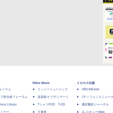
Rittor Music
イカロス出版
dフォーラム
リットーミュージック
AIRLINEweb
ップ担当者フォーラム
楽器探そう!デジマート
Jディフェンスニュー
ness Library
TシャツPOD T-OD
通訳翻訳ジャーナル
セミナー
立東舎
JレスキューWeb