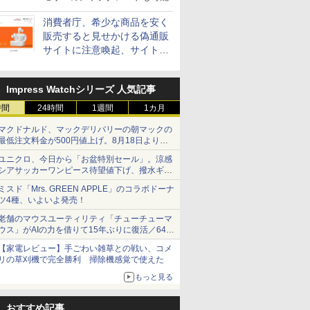
消費者庁、希少な商品を安く
販売すると見せかける偽通販
サイトに注意喚起、サイト名
とドメイン名を公表
Impress Watchシリーズ 人気記事
時間
24時間
1週間
1カ月
マクドナルド、マックデリバリーの朝マックの
最低注文料金が500円値上げ。8月18日より
1,500円から受付
ユニクロ、今日から「お盆特別セール」。涼感
シアサッカーワンピース待望値下げ、撥水ギア
ショーツは1990円に
ミスド「Mrs. GREEN APPLE」のコラボドーナ
ツ4種、いよいよ発売！
老舗のマウスユーティリティ「チューチューマ
ウス」がAIの力を借りて15年ぶりに復活／64bit
化、Windows 10/11、「Chrome」も走り回
【家電レビュー】手ごわい雑草との戦い、コメ
る。復活記念で2026年末まで500円
リの草刈機で完全勝利 掃除機感覚で使えた
もっと見る
おすすめ記事