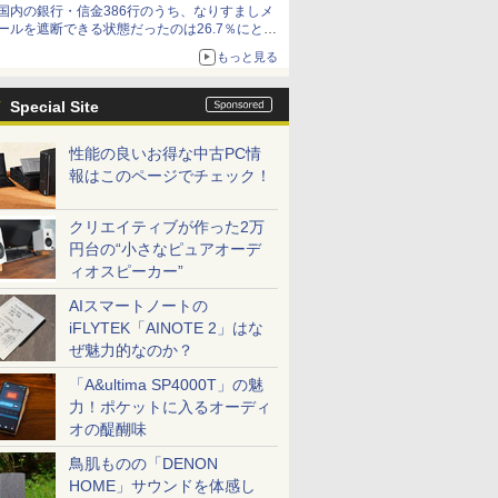
国内の銀行・信金386行のうち、なりすましメ
ールを遮断できる状態だったのは26.7％にとど
まる～GMOブランドセキュリティ調査
もっと見る
Special Site
性能の良いお得な中古PC情
報はこのページでチェック！
クリエイティブが作った2万
円台の“小さなピュアオーデ
ィオスピーカー”
AIスマートノートの
iFLYTEK「AINOTE 2」はな
ぜ魅力的なのか？
「A&ultima SP4000T」の魅
力！ポケットに入るオーディ
オの醍醐味
鳥肌ものの「DENON
HOME」サウンドを体感し