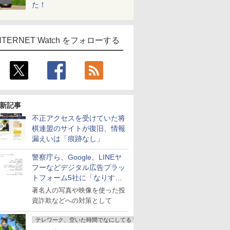
た！
NTERNET Watch をフォローする
新記事
不正アクセスを受けていた将
棋連盟のサイトが復旧、情報
漏えいは「痕跡なし」
警察庁ら、Google、LINEヤ
フーなどデジタル広告プラッ
トフォーム5社に「なりすま
し詐欺広告」対策強化を要請
著名人の写真や映像を使った投
資詐欺などへの対策として
テレワーク、空いた時間でなにしてる？