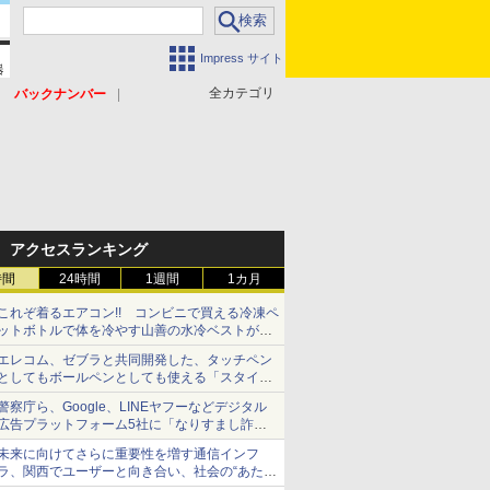
Impress サイト
全カテゴリ
バックナンバー
アクセスランキング
時間
24時間
1週間
1カ月
これぞ着るエアコン!! コンビニで買える冷凍ペ
ットボトルで体を冷やす山善の水冷ベストがロ
ードバイクにちょうどいい【ぼっち・ざ・ろー
エレコム、ゼブラと共同開発した、タッチペン
ど！その14】【空いた時間でなにしてる？】
としてもボールペンとしても使える「スタイラ
スツーウェイ」発売 iPadにも紙にも、持ち替
警察庁ら、Google、LINEヤフーなどデジタル
えずに書き込める
広告プラットフォーム5社に「なりすまし詐欺
広告」対策強化を要請 著名人の写真や映像を
未来に向けてさらに重要性を増す通信インフ
使った投資詐欺などへの対策として
ラ、関西でユーザーと向き合い、社会の“あたら
しい”を起動し続ける～オプテージ