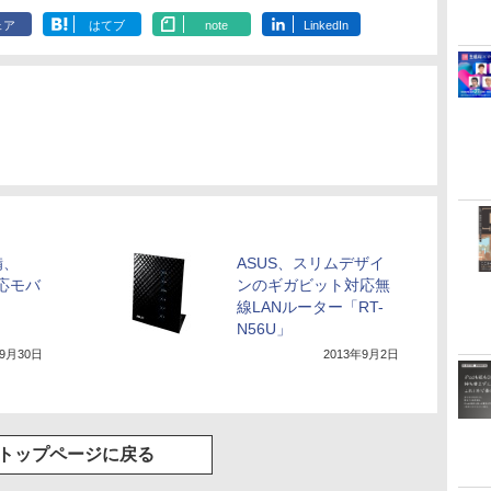
ェア
はてブ
note
LinkedIn
備、
ASUS、スリムデザイ
対応モバ
ンのギガビット対応無
線LANルーター「RT-
N56U」
年9月30日
2013年9月2日
トップページに戻る