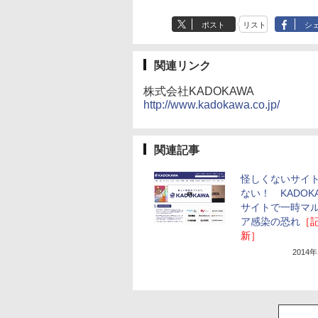
ポスト
リスト
シ
関連リンク
株式会社KADOKAWA
http://www.kadokawa.co.jp/
関連記事
怪しくないサイ
ない！ KADOK
サイトで一時マ
ア感染の恐れ
［
新］
2014