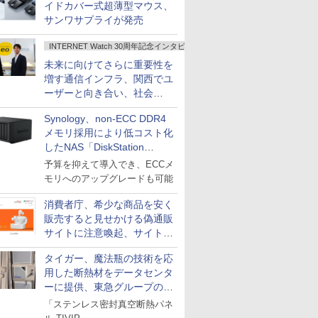
イドカバー式超薄型マウス、
サンワサプライが発売
INTERNET Watch 30周年記念インタビュー
未来に向けてさらに重要性を
増す通信インフラ、関西でユ
ーザーと向き合い、社会
の“あたらしい”を起動し続け
Synology、non-ECC DDR4
る～オプテージ
メモリ採用により低コスト化
したNAS「DiskStation
neo+」シリーズ
予算を抑えて導入でき、ECCメ
モリへのアップグレードも可能
消費者庁、希少な商品を安く
販売すると見せかける偽通販
サイトに注意喚起、サイト名
とドメイン名を公表
タイガー、魔法瓶の技術を応
用した断熱材をデータセンタ
ーに提供、東急グループの実
証実験で
「ステンレス密封真空断熱パネ