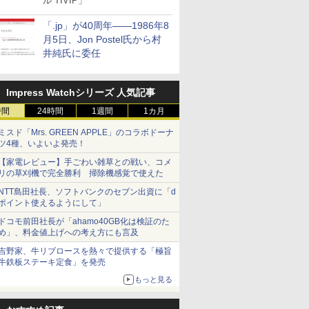
ル TIVIP」
「.jp」が40周年――1986年8
月5日、Jon Postel氏から村
井純氏に委任
Impress Watchシリーズ 人気記事
時間
24時間
1週間
1カ月
ミスド「Mrs. GREEN APPLE」のコラボドーナ
ツ4種、いよいよ発売！
【家電レビュー】手ごわい雑草との戦い、コメ
リの草刈機で完全勝利 掃除機感覚で使えた
NTT島田社長、ソフトバンクのセブン出資に「d
ポイント使えるようにして」
ドコモ前田社長が「ahamo40GB化は検証のた
め」、料金値上げへの考え方にも言及
吉野家、牛リブロースを熱々で提供する「極旨
牛鉄板ステーキ定食」を発売
もっと見る