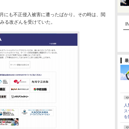
1月にも不正侵入被害に遭ったばかり。その時は、閲
試みる改ざんを受けていた。
I
最
や
人
ス
を
や