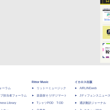
Rittor Music
イカロス出版
dフォーラム
リットーミュージック
AIRLINEweb
ップ担当者フォーラム
楽器探そう!デジマート
Jディフェンスニュー
ness Library
TシャツPOD T-OD
通訳翻訳ジャーナル