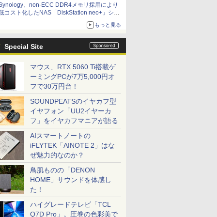
Synology、non-ECC DDR4メモリ採用により
低コスト化したNAS「DiskStation neo+」シリ
ーズ 予算を抑えて導入でき、ECCメモリへの
もっと見る
アップグレードも可能
Special Site
マウス、RTX 5060 Ti搭載ゲ
ーミングPCが7万5,000円オ
フで30万円台！
SOUNDPEATSのイヤカフ型
イヤフォン「UU2イヤーカ
フ」をイヤカフマニアが語る
AIスマートノートの
iFLYTEK「AINOTE 2」はな
ぜ魅力的なのか？
鳥肌ものの「DENON
HOME」サウンドを体感し
た！
ハイグレードテレビ「TCL
Q7D Pro」。圧巻の色彩美で