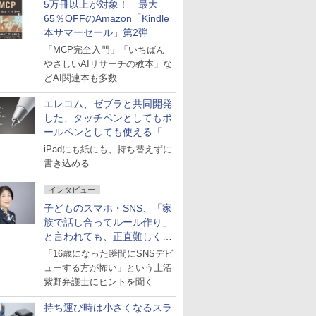
5万冊以上が対象！ 最大
65％OFFのAmazon「Kindle
本サマーセール」第2弾
「MCP完全入門」「いちばん
やさしいAIリサーチの教本」な
どAI関連本も多数
エレコム、ゼブラと共同開発
した、タッチペンとしてもボ
ールペンとしても使える「ス
タイラスツーウェイ」発売
iPadにも紙にも、持ち替えずに
書き込める
インタビュー
子どものスマホ・SNS、「家
族で話し合ってルール作り」
と言われても、正直難しくな
いですか？
「16歳になった瞬間にSNSデビ
ューする方が怖い」という上沼
紫野弁護士にヒントを聞く
持ち運び時は小さくなるスラ