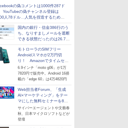
acebookの偽コメントは1000件287ド
、YouTubeの偽チャンネル登録は
000人78ドル…人気を捏造するための
格リストが公開中
国内の銀行・信金386行のう
ち、なりすましメールを遮断
できる状態だったのは26.7％
にとどまる～GMOブランド
モトローラのSIMフリー
セキュリティ調査
Androidスマホが2万円切
り！ Amazonでタイムセー
ル
6.9インチ「moto g06」が1万
7820円で販売中。Android 16搭
載の「edge 60」は4万4820円
Web担当者Forum、「生成
AI×マーケティング」をテー
マにした無料セミナーを8月
27日にオンライン開催
サイバーエージェントや文藝春
秋、日本マイクロソフトなどが
登壇