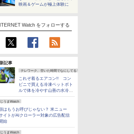
映画＆ゲームが極上体験に
NTERNET Watch をフォローする
新記事
テレワーク、空いた時間でなにしてる？
これぞ着るエアコン!! コン
ビニで買える冷凍ペットボト
ルで体を冷やす山善の水冷ベ
ストがロードバイクにちょう
じうまWatch
どいい【ぼっち・ざ・ろー
ど！その14】
類はもうお呼びじゃない？ 米ニュー
サイトがAIクローラー対象の広告配信
開始
じうまWatch