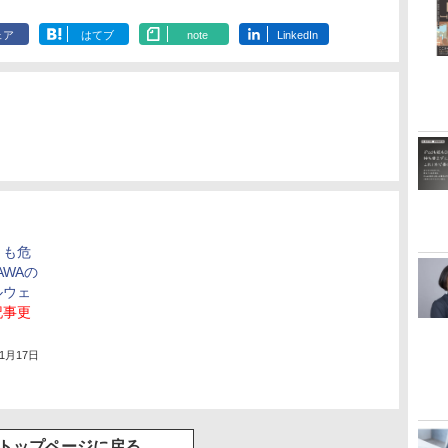
ェア
はてブ
note
LinkedIn
トも危
AWAの
ルウェ
記事更
年1月17日
トップページに戻る