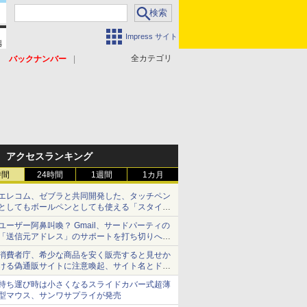
Impress サイト
全カテゴリ
バックナンバー
アクセスランキング
時間
24時間
1週間
1カ月
エレコム、ゼブラと共同開発した、タッチペン
としてもボールペンとしても使える「スタイラ
スツーウェイ」発売 iPadにも紙にも、持ち替
ユーザー阿鼻叫喚？ Gmail、サードパーティの
えずに書き込める
「送信元アドレス」のサポートを打ち切りへ
【やじうまWatch】
消費者庁、希少な商品を安く販売すると見せか
ける偽通販サイトに注意喚起、サイト名とドメ
イン名を公表
持ち運び時は小さくなるスライドカバー式超薄
型マウス、サンワサプライが発売