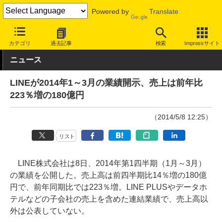
Powered by
Translate
INTERNET Watch
トピック
業界動向
企業
カテゴリ
過去記事
検索
Impressサイト
ニュース
LINEが2014年1～3月の業績開示、売上は前年比
223％増の180億円
（2014/5/8 12:25）
リスト
LINE株式会社は8日、2014年第1四半期（1月～3月）
の業績を公開した。売上高は前四半期比14％増の180億
円で、前年同期比では223％増。LINE PLUSやデータホ
テルなどの子会社の売上を含めた連結業績で、売上高以
外は公表していない。