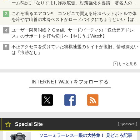
ーム5社に「なりすまし詐欺広告」対策強化を要請 著名人の写
真や映像を使った投資詐欺などへの対策として
これぞ着るエアコン!! コンビニで買える冷凍ペットボトルで体
を冷やす山善の水冷ベストがロードバイクにちょうどいい【ぼっ
ち・ざ・ろーど！その14】【空いた時間でなにしてる？】
ユーザー阿鼻叫喚？ Gmail、サードパーティの「送信元アドレ
ス」のサポートを打ち切りへ【やじうまWatch】
不正アクセスを受けていた将棋連盟のサイトが復旧、情報漏えい
は「痕跡なし」
もっと見る
INTERNET Watch をフォローする
Special Site
ソニーミラーレス一眼の大特集！ 見どころ記事