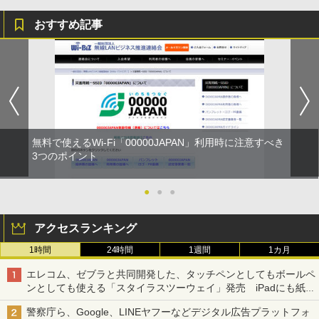
おすすめ記事
無料で使えるWi-Fi「00000JAPAN」利用時に注意すべき
3つのポイント
●
●
●
アクセスランキング
1時間
24時間
1週間
1カ月
エレコム、ゼブラと共同開発した、タッチペンとしてもボールペ
ンとしても使える「スタイラスツーウェイ」発売 iPadにも紙に
も、持ち替えずに書き込める
警察庁ら、Google、LINEヤフーなどデジタル広告プラットフォ