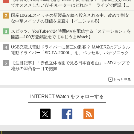
でオススメしたいWi-Fiルーターはどれか？ ライブで解説【清
水理史の「イニシャルB」チャンネル】
国産10GbEスイッチの新製品が続々投入される中、改めて割安
な中華スイッチの価値を見直す【イニシャルB】
スピッツ、YouTubeで24時間MVを配信する「ステーション」を
開設―100万登録記念で【やじうまWatch】
USB充電式電動ドライバーに第三の刺客？ MAKERZのデジタル
電動ドライバー「SD-FA-2000L」を、ベッセル、パナソニック
と比較してみた記事に注目が集まる【アクセスランキング】
【注目記事】「赤色立体地図で見る日本百名山」～3Dマップで
地形の凹凸を一目で把握
もっと見る
INTERNET Watch をフォローする