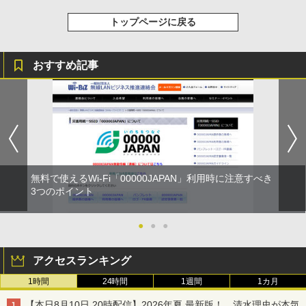
トップページに戻る
おすすめ記事
無料で使えるWi-Fi「00000JAPAN」利用時に注意すべき
3つのポイント
●
●
●
アクセスランキング
1時間
24時間
1週間
1カ月
【本日8月10日 20時配信】2026年夏 最新版！ 清水理史が本気