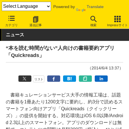
Powered by
Translate
INTERNET Watch
トピック
本・電子書籍
カテゴリ
過去記事
検索
Impressサイト
ニュース
“本を読む時間がない”人向けの書籍要約アプリ
「Quickreads」
（2014/6/4 13:37）
リスト
書籍キュレーションサービス大手の情報工場は、話題
の書籍を1冊あたり1200文字に要約し、約3分で読めるス
マートフォン向けアプリ「Quickreads（クイックリー
ズ）」の提供を開始する。対応環境はiOS 6.0以降/Androi
d 2.3以上のスマートフォン。アプリのダウンロードは無