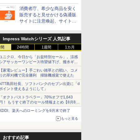
消費者庁、希少な商品を安く
販売すると見せかける偽通販
サイトに注意喚起、サイト名
とドメイン名を公表
Impress Watchシリーズ 人気記事
時間
24時間
1週間
1カ月
ユニクロ、今日から「お盆特別セール」。涼感
シアサッカーワンピース待望値下げ、撥水ギア
ショーツは1990円に
【家電レビュー】手ごわい雑草との戦い、コメ
リの草刈機で完全勝利 掃除機感覚で使えた
NTT島田社長、ソフトバンクのセブン出資に「d
ポイント使えるようにして」
「オクトパストラベラー」70%オフで1,643
円！ もうすぐ終了のセール情報まとめ【8月8日
更新】
KDDI、楽天へのローミングを9月末で終了
ニンテンドーeショップでは「大神 絶景版」が
67%オフで990円
もっと見る
おすすめ記事