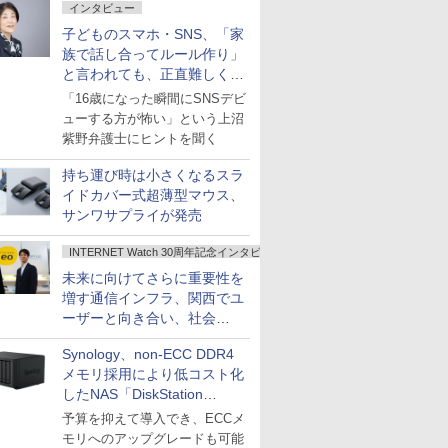
インタビュー
子どものスマホ・SNS、「家
族で話し合ってルール作り」
と言われても、正直難しくな
いですか？
「16歳になった瞬間にSNSデビ
ューする方が怖い」という上沼
紫野弁護士にヒントを聞く
持ち運び時は小さくなるスラ
イドカバー式超薄型マウス、
サンワサプライが発売
INTERNET Watch 30周年記念インタビュー
未来に向けてさらに重要性を
増す通信インフラ、関西でユ
ーザーと向き合い、社会
の“あたらしい”を起動し続け
Synology、non-ECC DDR4
る～オプテージ
メモリ採用により低コスト化
したNAS「DiskStation
neo+」シリーズ
予算を抑えて導入でき、ECCメ
モリへのアップグレードも可能