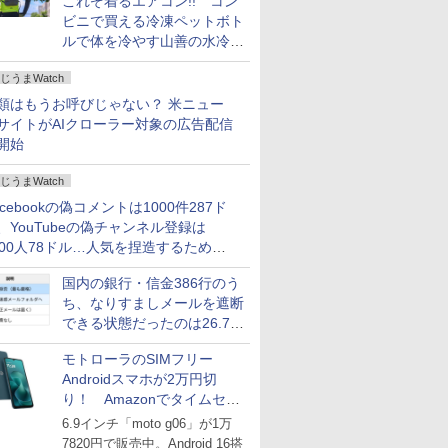
これぞ着るエアコン!! コン
ビニで買える冷凍ペットボト
ルで体を冷やす山善の水冷ベ
ストがロードバイクにちょう
じうまWatch
どいい【ぼっち・ざ・ろー
ど！その14】
類はもうお呼びじゃない？ 米ニュー
サイトがAIクローラー対象の広告配信
開始
じうまWatch
acebookの偽コメントは1000件287ド
、YouTubeの偽チャンネル登録は
000人78ドル…人気を捏造するための
格リストが公開中
国内の銀行・信金386行のう
ち、なりすましメールを遮断
できる状態だったのは26.7％
にとどまる～GMOブランド
モトローラのSIMフリー
セキュリティ調査
Androidスマホが2万円切
り！ Amazonでタイムセー
ル
6.9インチ「moto g06」が1万
7820円で販売中。Android 16搭