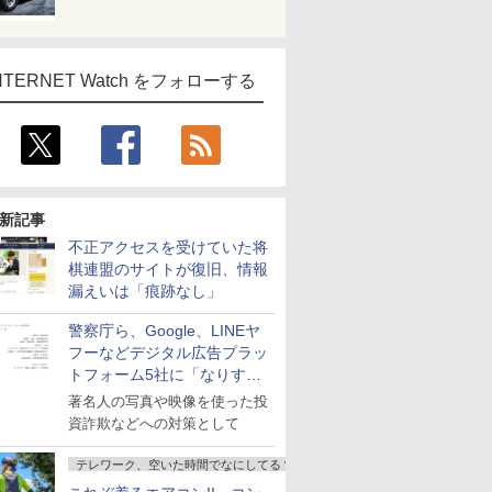
NTERNET Watch をフォローする
新記事
不正アクセスを受けていた将
棋連盟のサイトが復旧、情報
漏えいは「痕跡なし」
警察庁ら、Google、LINEヤ
フーなどデジタル広告プラッ
トフォーム5社に「なりすま
し詐欺広告」対策強化を要請
著名人の写真や映像を使った投
資詐欺などへの対策として
テレワーク、空いた時間でなにしてる？