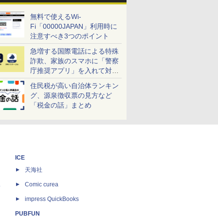
無料で使えるWi-
Fi「00000JAPAN」利用時に
注意すべき3つのポイント
急増する国際電話による特殊
詐欺、家族のスマホに「警察
庁推奨アプリ」を入れて対策
しよう！
住民税が高い自治体ランキン
グ、源泉徴収票の見方など
「税金の話」まとめ
ICE
天海社
ス
Comic curea
impress QuickBooks
PUBFUN