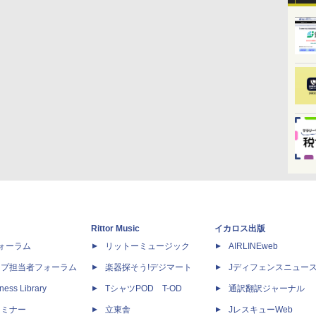
Rittor Music
イカロス出版
dフォーラム
リットーミュージック
AIRLINEweb
ップ担当者フォーラム
楽器探そう!デジマート
Jディフェンスニュー
ness Library
TシャツPOD T-OD
通訳翻訳ジャーナル
セミナー
立東舎
JレスキューWeb