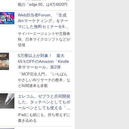
載の「edge 60」は4万4820円
Web担当者Forum、「生成
AI×マーケティング」をテー
マにした無料セミナーを8月
27日にオンライン開催
サイバーエージェントや文藝春
秋、日本マイクロソフトなどが
登壇
5万冊以上が対象！ 最大
65％OFFのAmazon「Kindle
本サマーセール」第2弾
「MCP完全入門」「いちばん
やさしいAIリサーチの教本」な
どAI関連本も多数
エレコム、ゼブラと共同開発
した、タッチペンとしてもボ
ールペンとしても使える「ス
タイラスツーウェイ」発売
iPadにも紙にも、持ち替えずに
書き込める