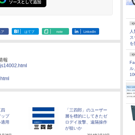
や
人
ェア
はてブ
note
LinkedIn
ス
を
や
情報
F
/js14002.html
ル
1
.html
価
三四
「三四郎」のユーザー
アップ
層を標的にしてきたゼ
ル適用
ロデイ攻撃、遠隔操作
が狙いか