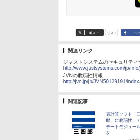
ポスト
リスト
シ
関連リンク
ジャストシステムのセキュリティ
http://www.justsystems.com/jp/info
JVNの脆弱性情報
http://jvn.jp/jp/JVN50129191/index
関連記事
表計算ソフト「
郎」に脆弱性、
デートモジュー
を