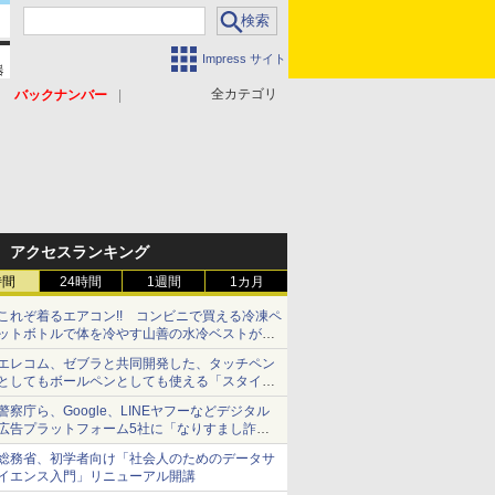
Impress サイト
全カテゴリ
バックナンバー
アクセスランキング
時間
24時間
1週間
1カ月
これぞ着るエアコン!! コンビニで買える冷凍ペ
ットボトルで体を冷やす山善の水冷ベストがロ
ードバイクにちょうどいい【ぼっち・ざ・ろー
エレコム、ゼブラと共同開発した、タッチペン
ど！その14】【空いた時間でなにしてる？】
としてもボールペンとしても使える「スタイラ
スツーウェイ」発売 iPadにも紙にも、持ち替
警察庁ら、Google、LINEヤフーなどデジタル
えずに書き込める
広告プラットフォーム5社に「なりすまし詐欺
広告」対策強化を要請 著名人の写真や映像を
総務省、初学者向け「社会人のためのデータサ
使った投資詐欺などへの対策として
イエンス入門」リニューアル開講