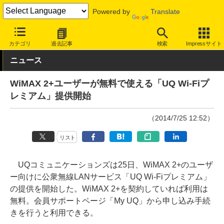
Powered by
Translate
INTERNET Watch
サービス/ソフト
通信
公衆無線LAN
カテゴリ
過去記事
検索
Impressサイト
ニュース
WiMAX 2+ユーザーが無料で使える「UQ Wi-Fiプ
レミアム」提供開始
（2014/7/25 12:52）
リスト
UQコミュニケーションズは25日、WiMAX 2+のユーザ
ー向けに公衆無線LANサービス「UQ Wi-Fiプレミアム」
の提供を開始した。WiMAX 2+を契約していれば利用は
無料。会員サポートページ「My UQ」から申し込み手続
きを行うと利用できる。