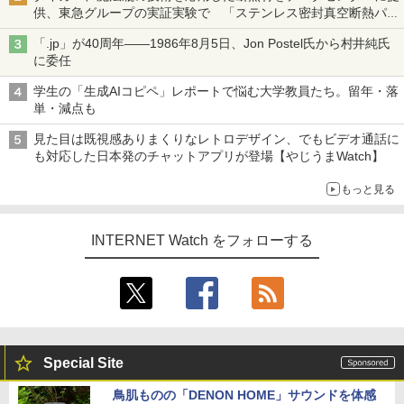
供、東急グループの実証実験で 「ステンレス密封真空断熱パネ
ル TIVIP」
「.jp」が40周年――1986年8月5日、Jon Postel氏から村井純氏
に委任
学生の「生成AIコピペ」レポートで悩む大学教員たち。留年・落
単・減点も
見た目は既視感ありまくりなレトロデザイン、でもビデオ通話に
も対応した日本発のチャットアプリが登場【やじうまWatch】
もっと見る
INTERNET Watch をフォローする
Special Site
鳥肌ものの「DENON HOME」サウンドを体感