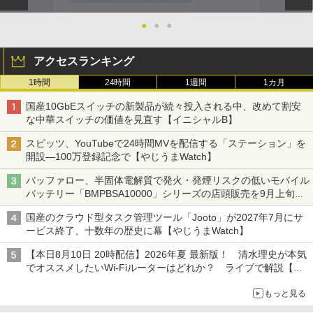
●
●
●
アクセスランキング
1時間
24時間
1週間
1カ月
国産10GbEスイッチの新製品が続々投入される中、改めて割安
な中華スイッチの価値を見直す【イニシャルB】
スピッツ、YouTubeで24時間MVを配信する「ステーション」を
開設―100万登録記念で【やじうまWatch】
バッファロー、半固体電解質で発火・発煙リスクの低いモバイル
バッテリー「BMPBSA10000」シリーズの店頭販売を9月上旬に
開始
国産のクラウド型タスク管理ツール「Jooto」が2027年7月にサ
ービス終了、十数年の歴史に幕【やじうまWatch】
【本日8月10日 20時配信】2026年夏 最新版！ 清水理史が本気
でオススメしたいWi-Fiルーターはどれか？ ライブで解説【清
水理史の「イニシャルB」チャンネル】
もっと見る