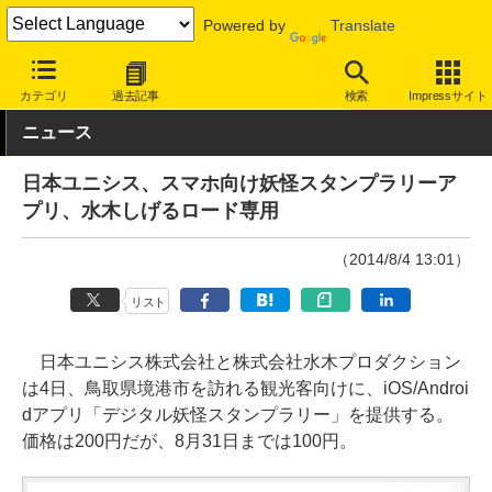
Powered by
Translate
INTERNET Watch
トピック
地図/位置情報
カテゴリ
過去記事
検索
Impressサイト
ニュース
日本ユニシス、スマホ向け妖怪スタンプラリーア
プリ、水木しげるロード専用
（2014/8/4 13:01）
リスト
日本ユニシス株式会社と株式会社水木プロダクション
は4日、鳥取県境港市を訪れる観光客向けに、iOS/Androi
dアプリ「デジタル妖怪スタンプラリー」を提供する。
価格は200円だが、8月31日までは100円。